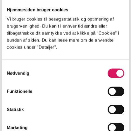
Søgning for studerende
Hjemmesiden bruger cookies
Vi bruger cookies til besøgsstatistik og optimering af
Sådan finder du artikler
brugervenlighed. Du kan til enhver tid ændre eller
tilbagetrække dit samtykke ved at klikke på ”Cookies” i
bunden af siden. Du kan læse mere om de anvendte
Søgning - både enkel og avanceret
cookies under ”Detaljer”.
Samtykkevalg
Bestilling
Nødvendig
Sådan bestiller du materialer
Funktionelle
Især inden for faglitteratur kan du have brug for en
specifik udgave af et værk. Se her, hvordan du bestiller
Statistik
Bestil specifik udgave
Marketing