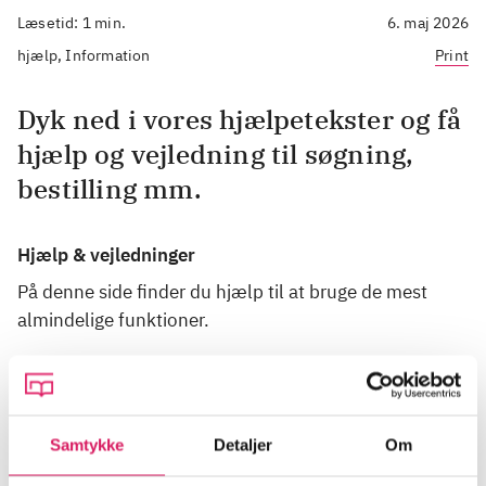
Læsetid: 1 min.
6. maj 2026
hjælp, Information
Print
Dyk ned i vores hjælpetekster og få
hjælp og vejledning til søgning,
bestilling mm.
Hjælp & vejledninger
På denne side finder du hjælp til at bruge de mest
almindelige funktioner.
Søgning
Her er tips til søgning - særligt til dig, der er
Samtykke
Detaljer
Om