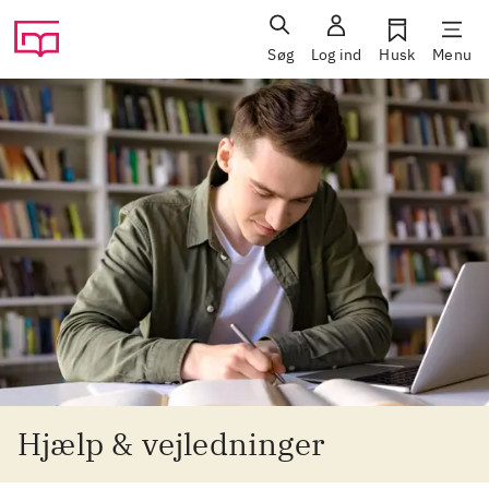
Søg
Log ind
Husk
Menu
Hjælp & vejledninger