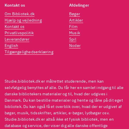
Kontakt os
Afdelinger
Om Bibliotek.dk
Bøger
Hjælp og vejledning
Artikler
Kontakt os
Film
Privatlivspolitik
Musik
Leverandører
Spil
English
Noder
Tilgængelighedserklæring
Studie.bibliotek.dk er målrettet studerende, men kan
selvfølgelig benyttes af alle. Du får her en samlet indgang til alle
danske bibliotekers materialer og til, hvad der udgives i
Danmark. Du kan bestille materialer og hente og låne på dit eget
bibliotek. Du kan også få et overblik over, hvad der er udgivet af
bøger, musik, tidsskrifter, artikler, e-bøger, lydbøger osv.
Studie.bibliotek.dk er altså ikke et fysisk bibliotek, men en
database og service, der viser dig alle danske offentlige