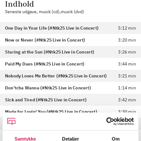
Indhold
Seneste udgave, musik (cd),musik (dvd)
One Day in Your Life (#Ntk25 Live in Concert)
5:12 min
Now or Never (#Ntk25 Live in Concert)
3:20 min
Staring at the Sun (#Ntk25 Live in Concert)
3:26 min
Paid My Dues (#Ntk25 Live in Concert)
3:44 min
Nobody Loves Me Better (#Ntk25 Live in Concert)
3:21 min
Don'tcha Wanna (#Ntk25 Live in Concert)
1:14 min
Sick and Tired (#Ntk25 Live in Concert)
3:42 min
Made for Lovin' You (#Ntk25 Live in Concert)
3:30 min
I Can Feel You (#Ntk25 Live in Concert)
2:27 min
Backings Medley (#Ntk25 Live in Concert)
3:28 min
Samtykke
Detaljer
Om