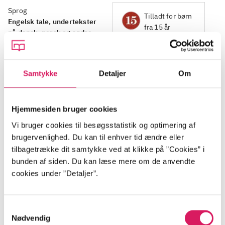
Sprog
Tilladt for børn
Engelsk tale, undertekster
fra 15 år
på dansk, norsk og andre
sprog
Samtykke
Detaljer
Om
Beskrivelse
Hjemmesiden bruger cookies
Vi bruger cookies til besøgsstatistik og optimering af
Året er 2073 i et dystopisk New San Francisco.
brugervenlighed. Du kan til enhver tid ændre eller
Overleveren Ghost kæmper for mad og håb under en
tilbagetrække dit samtykke ved at klikke på ”Cookies” i
bunden af siden. Du kan læse mere om de anvendte
brændende himmel og overvågningsdroner. Hendes
cookies under ”Detaljer”.
beretning flettes med arkivklip og interviews, hvor
fiktion og fakta smelter sammen til en dyster
fremtidsvision rodfæstet i nutidens klimakaos og
Samtykkevalg
magtkoncentration.
Nødvendig