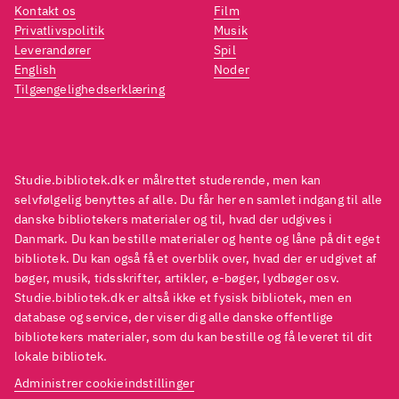
Kontakt os
Film
Privatlivspolitik
Musik
Leverandører
Spil
English
Noder
Tilgængelighedserklæring
Studie.bibliotek.dk er målrettet studerende, men kan
selvfølgelig benyttes af alle. Du får her en samlet indgang til alle
danske bibliotekers materialer og til, hvad der udgives i
Danmark. Du kan bestille materialer og hente og låne på dit eget
bibliotek. Du kan også få et overblik over, hvad der er udgivet af
bøger, musik, tidsskrifter, artikler, e-bøger, lydbøger osv.
Studie.bibliotek.dk er altså ikke et fysisk bibliotek, men en
database og service, der viser dig alle danske offentlige
bibliotekers materialer, som du kan bestille og få leveret til dit
lokale bibliotek.
Administrer cookieindstillinger