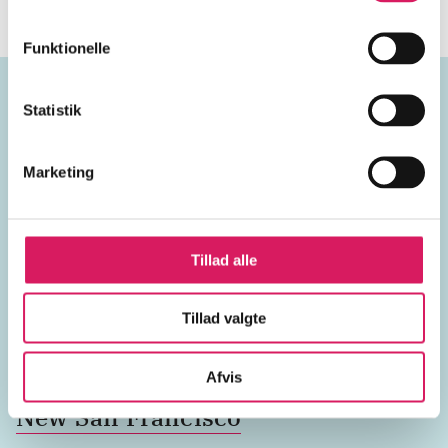
Funktionelle
Statistik
Emneord
Marketing
overlevelse
overvågningssamfund
Tillad alle
overvågning
totalitarisme
Tillad valgte
klimakrisen
fremtiden
Afvis
New San Francisco