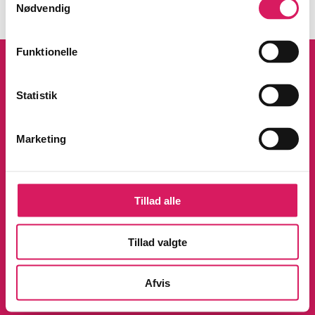
Nødvendig
Funktionelle
Statistik
Marketing
Kontakt os
Afdelinger
Om Bibliotek.dk
Bøger
Hjælp og vejledning
Artikler
Tillad alle
Kontakt os
Film
Privatlivspolitik
Musik
Leverandører
Spil
Tillad valgte
English
Noder
Tilgængelighedserklæring
Afvis