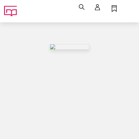
Søg
Log ind
Husk
Menu
Musik / senromantik
Musik (cd), ℗2017