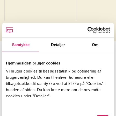
Hopa. Die Sonate
Says persönlich
diese Orte ... Sa
technischen Her
Sonate mit Cool
Barpianisten ..
Samtykke
Detaljer
Om
Gestaltungswill
Altstaedt die Gr
Hjemmesiden bruger cookies
Kontrolle".
Informationer og udgaver
Vi bruger cookies til besøgsstatistik og optimering af
brugervenlighed. Du kan til enhver tid ændre eller
tilbagetrække dit samtykke ved at klikke på ”Cookies” i
Musik (cd)
2017
bunden af siden. Du kan læse mere om de anvendte
cookies under ”Detaljer”.
Samtykkevalg