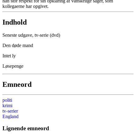
han stor respekt for sin opklaring af vanskelige sager, som
kollegaerne har opgivet.
Indhold
Seneste udgave, tv-serie (dvd)
Den døde mand
Intet ly
Løsepenge
Emneord
politi
krimi
tv-serier
England
Lignende emneord