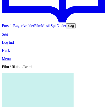
Forside
Bøger
Artikler
Film
Musik
Spil
Noder
Søg
Søg
Log ind
Husk
Menu
Film / fiktion / krimi