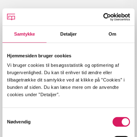
Lignende emneord
Samtykke
Detaljer
Om
Spring over
heste
børnebøger
ridning
hestesygdomme
vokal
Hjemmesiden bruger cookies
sygdomme
hestesport
træning
skolebøger
hesteavl
Vi bruger cookies til besøgsstatistik og optimering af
brugervenlighed. Du kan til enhver tid ændre eller
tilbagetrække dit samtykke ved at klikke på ”Cookies” i
bunden af siden. Du kan læse mere om de anvendte
cookies under ”Detaljer”.
Tidsskrift
Samtykkevalg
Nødvendig
Artiklen er en del af