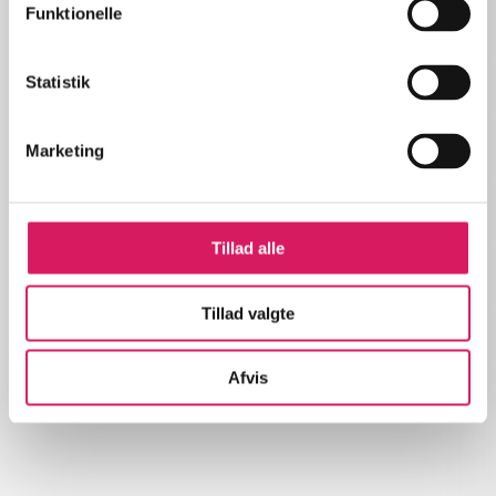
Funktionelle
lorem ipsum dolor sit amet ...
Tidsskrift
Artiklerne i
handler ofte om
Statistik
Marketing
Tillad alle
Artikler med samme emner
Fra
Tillad valgte
Afvis