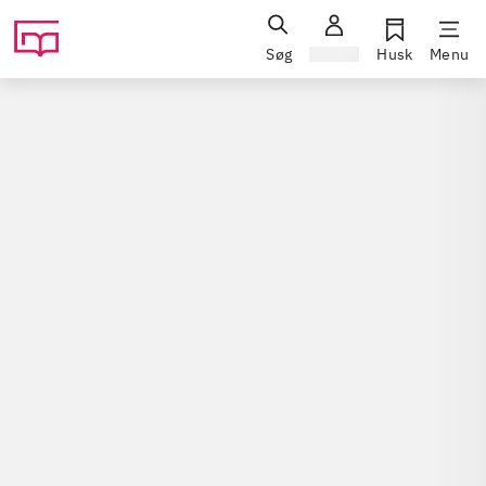
Søg
Log ind
Husk
Menu
Film / fiktion / tv-serier