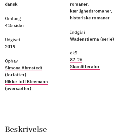
dansk
romaner,
kærlighedsromaner,
historiske romaner
Omfang
415 sider
Indgår i
Wadenstierna (serie)
Udgivet
2019
dk5
87-26
Ophav
Skønlitteratur
Simona Ahrnstedt
(forfatter)
Rikke Toft Kleemann
(oversætter)
Beskrivelse