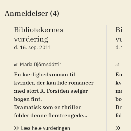
Anmeldelser (4)
Bibliotekernes
Bibl
vurdering
vurd
d. 16. sep. 2011
d. 16.
Maria Björnsdóttir
Mari
af
af
En kærlighedsroman til
En kæ
kvinder, der kan lide romancer
kvind
med stort R. Forsiden sælger
med s
bogen fint
.
bogen
Dramatisk som en thriller
Drama
folder denne flerstrengede
folde
kærlighedsroman sig ud. En
kærli
Læs hele vurderingen
Læs