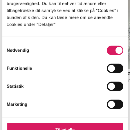
brugervenlighed. Du kan til enhver tid ændre eller
tilbagetrække dit samtykke ved at klikke på ”Cookies” i
bunden af siden. Du kan læse mere om de anvendte
cookies under ”Detaljer”.
Samtykkevalg
Nødvendig
BEGYND MED DENNE
Del 1 -
Ægtepagten
Funktionelle
Simona Ahrnstedt
Del 2 -
Forpligtelser
De
Simona Ahrnstedt
Si
Statistik
Marketing
Minder om
Tillad alle