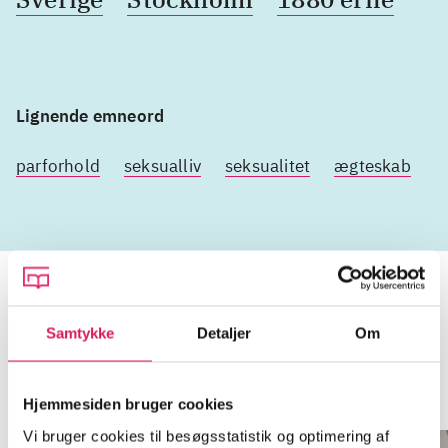
Lignende emneord
parforhold
seksualliv
seksualitet
ægteskab
l
Samtykke
Detaljer
Om
Wadenstierna
Gå til serien
Hjemmesiden bruger cookies
Vi bruger cookies til besøgsstatistik og optimering af