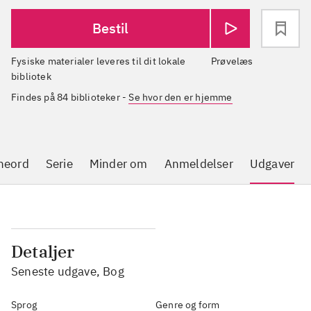
Bestil
Fysiske materialer leveres til dit lokale
Prøvelæs
bibliotek
Findes på 84 biblioteker
-
Se hvor den er hjemme
neord
Serie
Minder om
Anmeldelser
Udgaver
Detaljer
Seneste udgave, Bog
Sprog
Genre og form