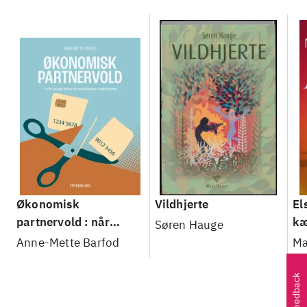
Minder om
Økonomisk
Vildhjerte
El
partnervold : når
kæ
Søren Hauge
penge bliver et
he
Anne-Mette Barfod
Ma
psykologisk
tr
Feedback
magtmiddel