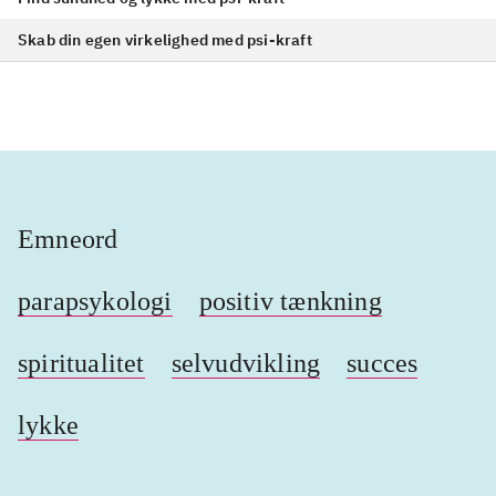
Find sundhed og lykke med psi-kraft
Skab din egen virkelighed med psi-kraft
Emneord
parapsykologi
positiv tænkning
spiritualitet
selvudvikling
succes
lykke