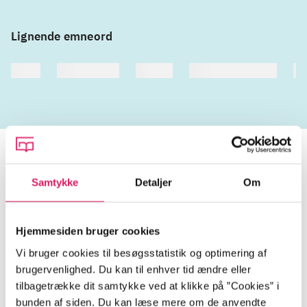
Lignende emneord
heste
børnebøger
ridning
hestesygdomme
vo
Samtykke
Detaljer
Om
Tidsskrift
Hjemmesiden bruger cookies
Artiklen er en del af
Vi bruger cookies til besøgsstatistik og optimering af
brugervenlighed. Du kan til enhver tid ændre eller
lorem ipsum dolor sit amet ...
tilbagetrække dit samtykke ved at klikke på ”Cookies” i
Tidsskrift
bunden af siden. Du kan læse mere om de anvendte