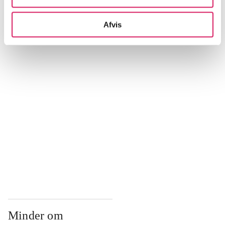
Afvis
...
...
...
...
...