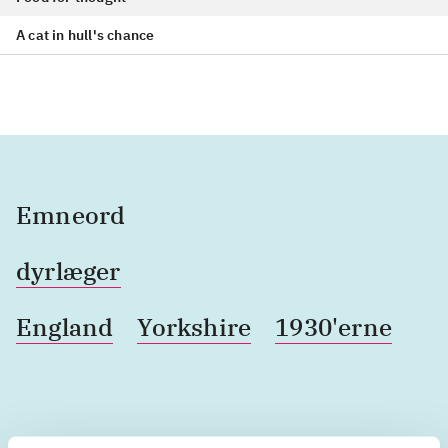
A cat in hull's chance
Emneord
dyrlæger
England
Yorkshire
1930'erne
Lignende emneord