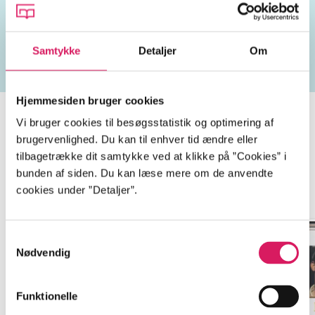
dyrlægearbejde
erhvervsbeskrivelser
Herriot, Jam
Samtykke
Detaljer
Om
Hjemmesiden bruger cookies
Vi bruger cookies til besøgsstatistik og optimering af
brugervenlighed. Du kan til enhver tid ændre eller
All creatures great & small
tilbagetrække dit samtykke ved at klikke på ”Cookies” i
bunden af siden. Du kan læse mere om de anvendte
Gå til serien
cookies under ”Detaljer”.
Samtykkevalg
Nødvendig
Funktionelle