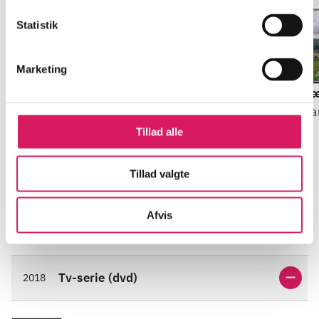
Statistik
Marketing
Sæson 4, disc 1, e1-e3
Sæson 2, disc 1, e1-e4
Sæ
James Herriot
James Herriot
Ja
Tillad alle
Tillad valgte
Afvis
Informationer og udgaver
Tv-serie (dvd)
2018