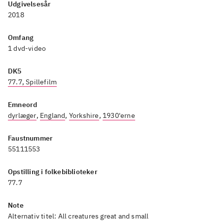
Udgivelsesår
2018
Omfang
1 dvd-video
DK5
77.7, Spillefilm
Emneord
dyrlæger
,
England
,
Yorkshire
,
1930'erne
Faustnummer
55111553
Opstilling i folkebiblioteker
77.7
Note
Alternativ titel: All creatures great and small