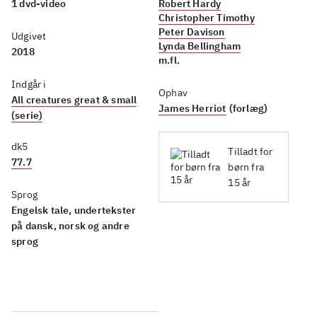
1 dvd-video
Robert Hardy
Christopher Timothy
Peter Davison
Udgivet
Lynda Bellingham
2018
m.fl.
Indgår i
Ophav
All creatures great & small
James Herriot
(forlæg)
(serie)
dk5
Tilladt for
77.7
børn fra
15 år
Sprog
Engelsk tale, undertekster
på dansk, norsk og andre
sprog