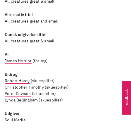
All creatures great & small
Alternativ titel
All creatures great and small
Dansk udgivelsestitel
All creatures great & small
Af
James Herriot
(forlæg)
Bidrag
Robert Hardy
(skuespiller)
Christopher Timothy
(skuespiller)
Feedback
Peter Davison
(skuespiller)
Lynda Bellingham
(skuespiller)
Udgiver
Soul Media