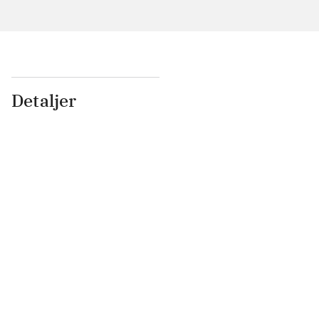
Detaljer
...
...
...
...
...
...
...
...
...
...
...
...