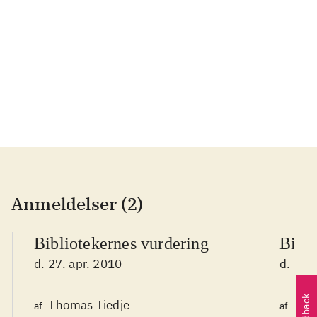
...
...
Anmeldelser (2)
Bibliotekernes vurdering
Bibli
d. 27. apr. 2010
d. 27.
Feedback
Thomas Tiedje
Tho
af
af