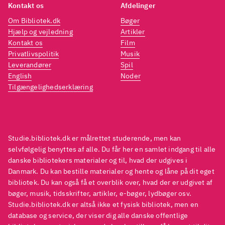
Kontakt os
Afdelinger
Om Bibliotek.dk
Bøger
Hjælp og vejledning
Artikler
Kontakt os
Film
Privatlivspolitik
Musik
Leverandører
Spil
English
Noder
Tilgængelighedserklæring
Studie.bibliotek.dk er målrettet studerende, men kan
selvfølgelig benyttes af alle. Du får her en samlet indgang til alle
danske bibliotekers materialer og til, hvad der udgives i
Danmark. Du kan bestille materialer og hente og låne på dit eget
bibliotek. Du kan også få et overblik over, hvad der er udgivet af
bøger, musik, tidsskrifter, artikler, e-bøger, lydbøger osv.
Studie.bibliotek.dk er altså ikke et fysisk bibliotek, men en
database og service, der viser dig alle danske offentlige