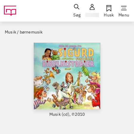
Søg
Log ind
Husk
Menu
Musik / børnemusik
Musik (cd), ℗2010