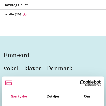
David og Goliat
Se alle
(
26
)
Emneord
vokal
klaver
Danmark
2000'erne
Samtykke
Detaljer
Om