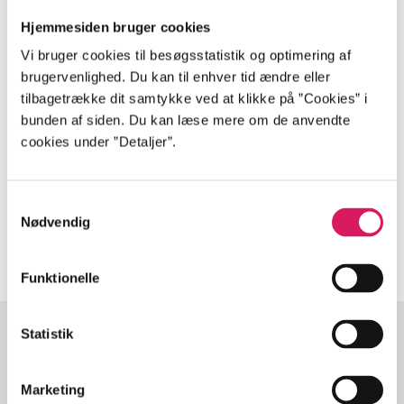
Hjemmesiden bruger cookies
Vi bruger cookies til besøgsstatistik og optimering af
brugervenlighed. Du kan til enhver tid ændre eller
Tidsskrift
tilbagetrække dit samtykke ved at klikke på ”Cookies” i
Artiklen er en del af
bunden af siden. Du kan læse mere om de anvendte
cookies under ”Detaljer”.
lorem ipsum dolor sit amet ...
Tidsskrift
Samtykkevalg
Artiklerne i
handler ofte om
Nødvendig
Funktionelle
Statistik
Artikler med samme emner
Marketing
Fra