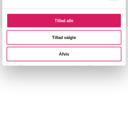
Tillad alle
Tillad valgte
Artikler
Afvis
Alle registrerede artikler fordelt på udgivelser
...
...
...