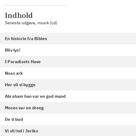
Indhold
Seneste udgave, musik (cd)
En historie fra Biblen
Bliv lys!
I Paradisets Have
Noas ark
Her vil vi bygge
Abraham han var en god mand
Moses var en dreng
De ti bud
Vi vil ind i Jeriko