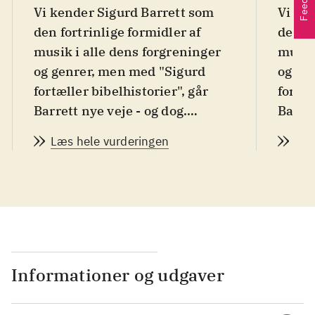
Vi kender Sigurd Barrett som
Vi ke
den fortrinlige formidler af
den fo
musik i alle dens forgreninger
musik 
og genrer, men med "Sigurd
og ge
fortæller bibelhistorier", går
fortæl
Barrett nye veje - og dog.
Barret
Projektet er et samarbejde
Proje
Læs hele vurderingen
Læs
mellem blandt andre Danmarks
melle
Kirkelige Mediecenter, Dansk
Kirke
Sang og Politikens Børnebøger
Sang 
som har til formål at formidle
som ha
Bibelen til børn og familier i
Bibele
både hjemmet og kirken. Det
både 
består af en gennemillustreret,
består
Informationer og udgaver
moderne børnebibel hvortil der
moder
hører en dvd med 24
hører