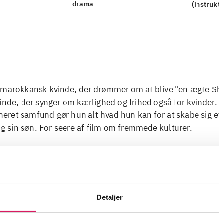
drama
(instruk
 marokkansk kvinde, der drømmer om at blive "en ægte S
inde, der synger om kærlighed og frihed også for kvinder. 
ret samfund gør hun alt hvad hun kan for at skabe sig et
 og sin søn. For seere af film om fremmede kulturer.
Detaljer
kvindeundertrykkelse
seksualitet