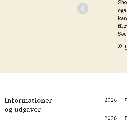
She
ogs
kan
fil
Soc
vol
sæt
med
kød
sel
rag
ind
æld
Informationer
2026
F
omv
og udgaver
Fil
2026
F
præ