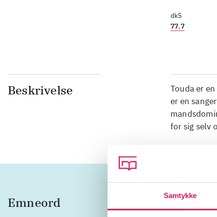
dk5
77.7
Beskrivelse
Touda er en
er en sanger
mandsdomine
for sig selv
Samtykke
Emneord
sangere