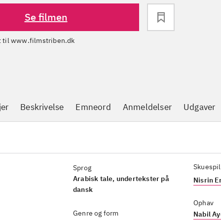
Se filmen
dt til www.filmstriben.dk
jer
Beskrivelse
Emneord
Anmeldelser
Udgaver
Skuespil
Sprog
Arabisk tale, undertekster på
Nisrin E
dansk
Ophav
Genre og form
Nabil A