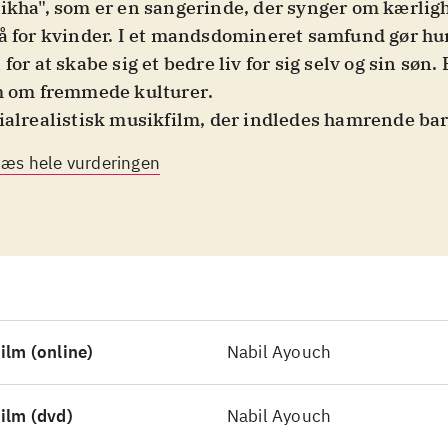
ikha", som er en sangerinde, der synger om kærligh
å for kvinder. I et mandsdomineret samfund gør hu
 for at skabe sig et bedre liv for sig selv og sin søn. 
m om fremmede kulturer
.
ialrealistisk musikfilm, der indledes hamrende ba
dtægt, der ikke omtales med et ord efterfølgende,
Læs hele vurderingen
ter hele rammen for filmen og den konstante frygt
. Touda øver sig på de vanskelige aita-viser, der b
ets lyster, og at kvinder også har en seksualitet. H
vsikker artist, som mænd gør alt for at holde nede og
e på end høre på. Som enlig mor til en døv dreng, sæ
 på at kunne leve godt som sanger i storbyen Casab
re violinist ser hende endelig, som den artist hun e
ilm (online)
Nabil Ayouch
erdenen også klar til det?
.
m med masser af stærk og smuk musik og en fremr
ilm (dvd)
Nabil Ayouch
station af hovedrolleindehaveren Nisrin Erradi. F