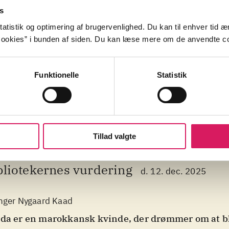
s
atistik og optimering af brugervenlighed. Du kan til enhver tid æn
ookies” i bunden af siden. Du kan læse mere om de anvendte co
alliv
opera
soul
sex
seksuelle overgreb
pube
Funktionelle
Statistik
Tillad valgte
bliotekernes vurdering
d. 12. dec. 2025
nger Nygaard Kaad
da er en marokkansk kvinde, der drømmer om at bl