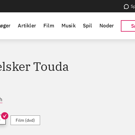
Sp
øger
Artikler
Film
Musik
Spil
Noder
S
elsker Touda
h
)
Film (dvd)