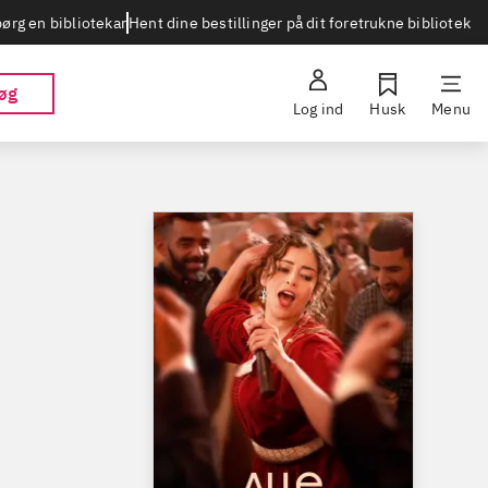
Hent dine bestillinger på dit foretrukne bibliotek
ørg en bibliotekar
øg
Log ind
Husk
Menu