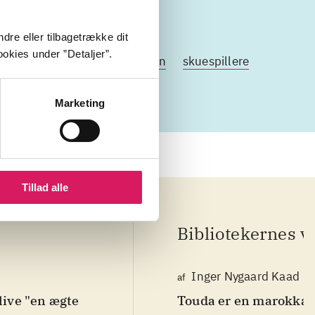
dre eller tilbagetrække dit
okies under ”Detaljer”.
rtet
homoseksualitet
køn
skuespillere
Marketing
Tillad alle
Bibliotekernes v
Inger Nygaard Kaad
af
ive "en ægte
Touda er en marokkan