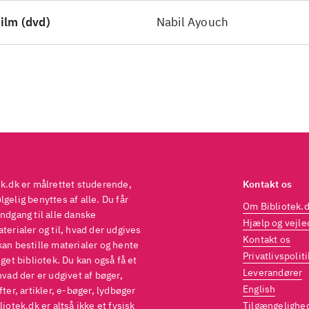
sætter fokus på, hvordan kvinder fornedres i Marok
ilm (dvd)
Nabil Ayouch
d i musikmiljøet. Uanset hvad hun gør, bliver hun s
ikke artist. Desværre er filmen for langsommelig og
terstykket trækker spændingen ud af filmen
.
se film fortæller også om marokkansk kultur: Le bl
Ali Zaoua
Den blå kaftan
Ali Zaoua
Disse film fortæll
okkansk kultur: Le bleu du caftan og
.
ek.dk er målrettet studerende,
Kontakt os
gelig benyttes af alle. Du får
Om Bibliotek.
ndgang til alle danske
Hjælp og vejle
terialer og til, hvad der udgives
Kontakt os
kan bestille materialer og hente
Privatlivspoliti
eget bibliotek. Du kan også få et
Leverandører
hvad der er udgivet af bøger,
English
fter, artikler, e-bøger, lydbøger
liotek.dk er altså ikke et fysisk
Tilgængelighe