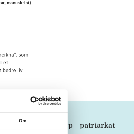
tør, manuskript)
heikha", som
I et
 bedre liv
Om
voldtægt
handicap
patriarkat