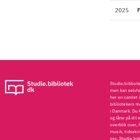
og 
2025
F
gra
og 
mid
Dis
og 
mar
Studie.bibliot
men kan selvføl
her en samlet i
bibliotekers ma
i Danmark. Du 
og låne på dit 
overblik over, 
musik, tidsskri
osv. Studie.bib