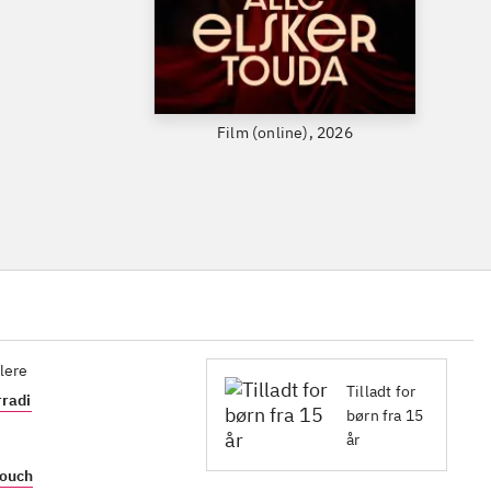
Film (online), 2026
lere
Tilladt for
rradi
børn fra 15
år
youch