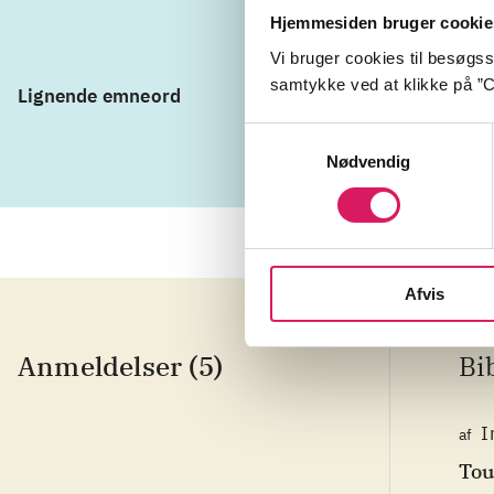
Hjemmesiden bruger cookie
Vi bruger cookies til besøgsst
samtykke ved at klikke på ”C
Lignende emneord
pop
seksu
Samtykkevalg
Nødvendig
Afvis
Anmeldelser (5)
Bi
I
af
Tou