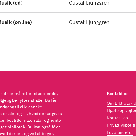
usik (cd)
Gustaf Ljunggren
usik (online)
Gustaf Ljunggren
ek.dk er målrettet studerende,
Kontakt os
gelig benyttes af alle. Du får
Om Bibliotek.
ndgang til alle danske
Hjælp og vejle
terialer og til, hvad der udgives
Kontakt os
kan bestille materialer og hente
Privatlivspoliti
eget bibliotek. Du kan også få et
Leverandører
hvad der er udgivet af bøger,