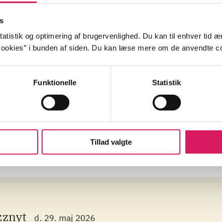
ot Here
s
atistik og optimering af brugervenlighed. Du kan til enhver tid æn
ookies” i bunden af siden. Du kan læse mere om de anvendte co
Funktionelle
Statistik
ental
guitar
bas
Sverige
Danmar
Tillad valgte
zznyt
d. 29. maj 2026