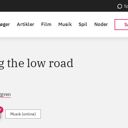
Sp
øger
Artikler
Film
Musik
Spil
Noder
S
g the low road
ggren
Musik (online)