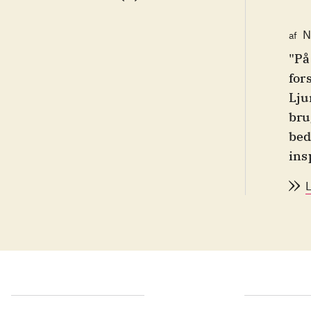
N
af
"På
for
Lju
bru
bed
ins
der
Lju
stæ