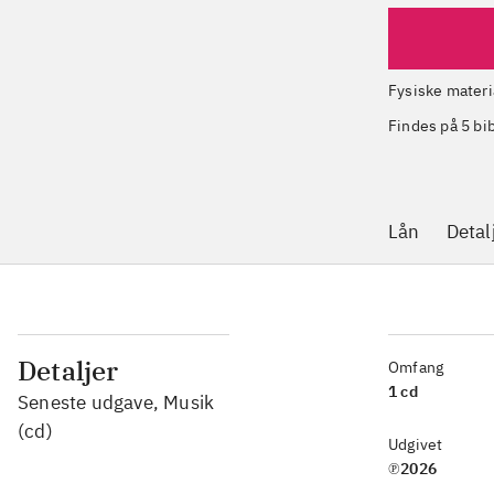
Fysiske materi
Findes på 5 bi
Lån
Detal
Detaljer
Omfang
1 cd
Seneste udgave, Musik
(cd)
Udgivet
℗2026