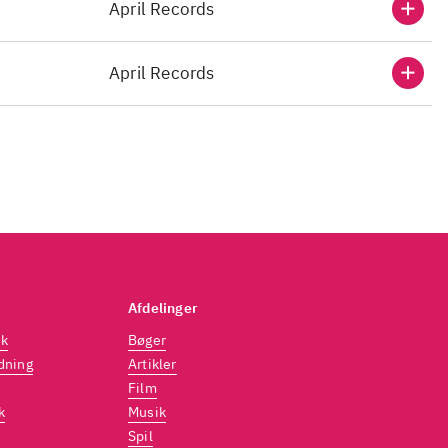
April Records
April Records
Afdelinger
dk
Bøger
dning
Artikler
Film
k
Musik
Spil