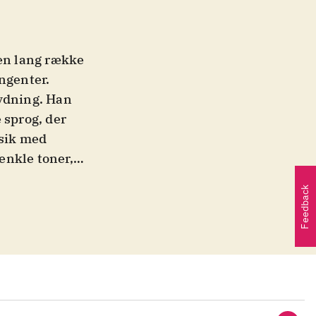
 en lang række
ngenter.
tydning. Han
 sprog, der
sik med
 enkle toner,
jdet mellem
Feedback
r en meget