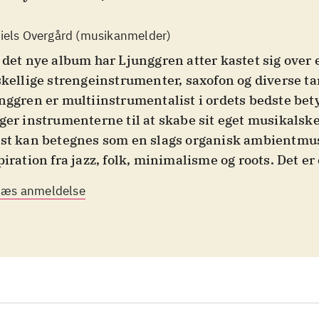
iels Overgård (musikanmelder)
 det nye album har Ljunggren atter kastet sig over
skellige strengeinstrumenter, saxofon og diverse ta
nggren er multiinstrumentalist i ordets bedste be
ger instrumenterne til at skabe sit eget musikalske
st kan betegnes som en slags organisk ambientmu
piration fra jazz, folk, minimalisme og roots. Det er
 danner grundlag for smukke melodier ... Samarbe
Læs anmeldelse
nggren og Sverrisson er givende og generøst. Det e
rk opfølger til Floreana fra 2022".