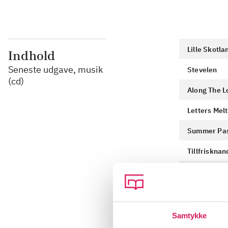
Lille Skotla
Indhold
Seneste udgave, musik
Stevelen
(cd)
Along The 
Letters Melt
Summer Pas
Tillfrisknan
Nine Again
Along The L
Quercian Mo
Samtykke