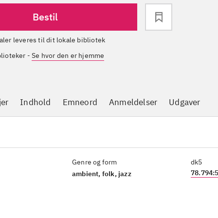
Bestil
aler leveres til dit lokale bibliotek
blioteker
-
Se hvor den er hjemme
jer
Indhold
Emneord
Anmeldelser
Udgaver
Genre og form
dk5
78.794:
ambient, folk, jazz