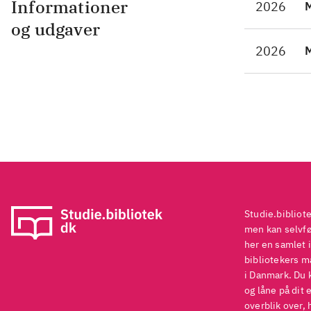
Informationer
2026
M
og udgaver
2026
M
Studie.bibliot
men kan selvføl
her en samlet i
bibliotekers ma
i Danmark. Du 
og låne på dit 
overblik over, 