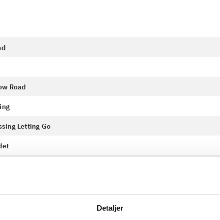
nd
Low Road
ing
sing Letting Go
det
ow Road (Reprise)
tto
Detaljer