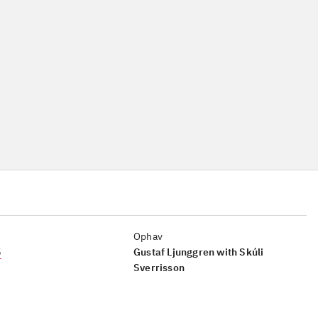
Ophav
5
Gustaf Ljunggren with Skúli
Sverrisson