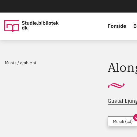
Forside
B
Alon
Musik / ambient
Gustaf Ljun
Musik (cd)