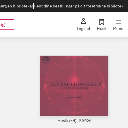
Hent dine bestillinger på dit foretrukne bibliotek
ørg en bibliotekar
øg
Log ind
Husk
Menu
Musik (cd), ℗2026