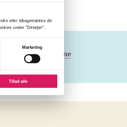
2:31 min
dre eller tilbagetrække dit
okies under ”Detaljer”.
Marketing
k
Island
2020'erne
Tillad alle