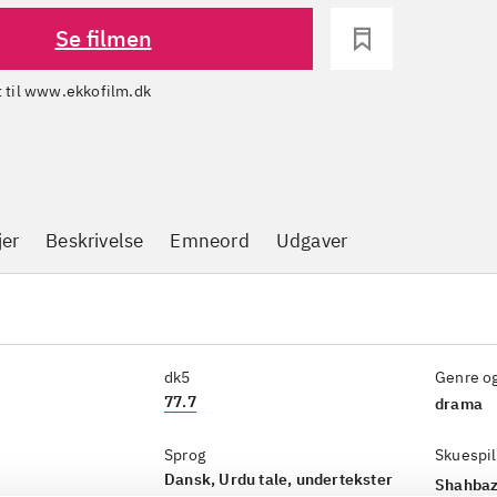
Se filmen
dt til www.ekkofilm.dk
jer
Beskrivelse
Emneord
Udgaver
dk5
Genre o
77.7
drama
Sprog
Skuespil
Dansk, Urdu tale, undertekster
Shahbaz