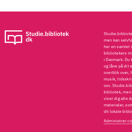
Studie.bibliot
men kan selvføl
her en samlet i
bibliotekers ma
i Danmark. Du 
og låne på dit 
overblik over, 
musik, tidsskri
osv. Studie.bib
bibliotek, men
viser dig alle 
materialer, som
dit lokale bibli
Administrer co