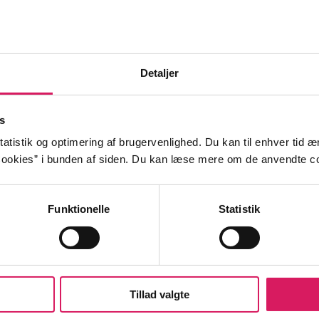
på engelsk
Lukas L
Detaljer
, men selvsikker Kamran møder til jobsamtalen. Forsigti
ål om sin etniske baggrund, men snart må han beslutte, 
s
en identitet.
atistik og optimering af brugervenlighed. Du kan til enhver tid æn
ookies” i bunden af siden. Du kan læse mere om de anvendte co
Funktionelle
Statistik
lsessamtaler
identitet
etnicitet
et
k
2020'erne
Tillad valgte