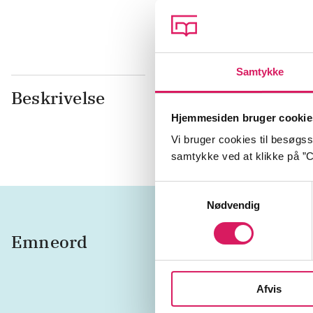
Samtykke
Beskrivelse
En anspændt
han spørgsm
Hjemmesiden bruger cookie
skjule sin eg
Vi bruger cookies til besøgsst
samtykke ved at klikke på ”C
Samtykkevalg
Nødvendig
Emneord
ansætte
Danmar
Afvis