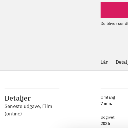
Du bliver sen
Lån
Detal
Detaljer
Omfang
7 min.
Seneste udgave, Film
(online)
Udgivet
2025