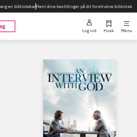
Hent dine bestillinger på dit foretrukne bibliotek
ørg en bibliotekar
øg
Log ind
Husk
Menu