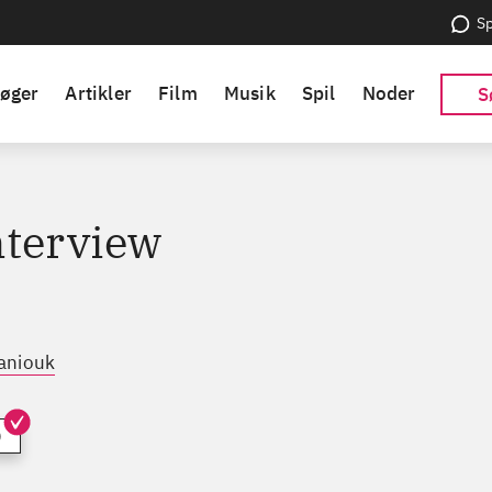
Sp
øger
Artikler
Film
Musik
Spil
Noder
S
nterview
aniouk
)