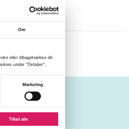
ykke Johansen
Om
gt undgår
om han vil
dre eller tilbagetrække dit
okies under ”Detaljer”.
Marketing
nisk identitet
Tillad alle