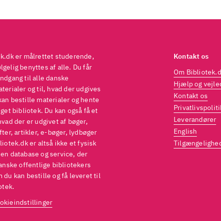
ek.dk er målrettet studerende,
Kontakt os
gelig benyttes af alle. Du får
Om Bibliotek.
ndgang til alle danske
Hjælp og vejle
terialer og til, hvad der udgives
Kontakt os
kan bestille materialer og hente
Privatlivspoliti
eget bibliotek. Du kan også få et
Leverandører
hvad der er udgivet af bøger,
English
fter, artikler, e-bøger, lydbøger
liotek.dk er altså ikke et fysisk
Tilgængelighe
 en database og service, der
danske offentlige bibliotekers
 du kan bestille og få leveret til
otek.
okieindstillinger