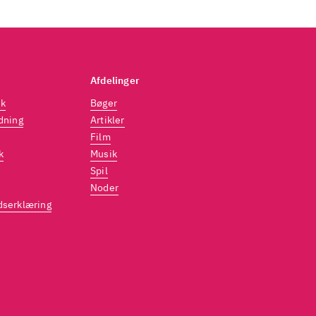
Afdelinger
dk
Bøger
dning
Artikler
Film
k
Musik
Spil
Noder
dserklæring