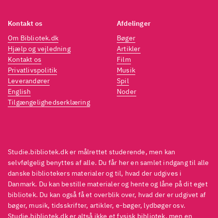
Kontakt os
Afdelinger
Om Bibliotek.dk
Bøger
Hjælp og vejledning
Artikler
Kontakt os
Film
Privatlivspolitik
Musik
Leverandører
Spil
English
Noder
Tilgængelighedserklæring
Studie.bibliotek.dk er målrettet studerende, men kan
selvfølgelig benyttes af alle. Du får her en samlet indgang til alle
danske bibliotekers materialer og til, hvad der udgives i
Danmark. Du kan bestille materialer og hente og låne på dit eget
bibliotek. Du kan også få et overblik over, hvad der er udgivet af
bøger, musik, tidsskrifter, artikler, e-bøger, lydbøger osv.
Studie.bibliotek.dk er altså ikke et fysisk bibliotek, men en