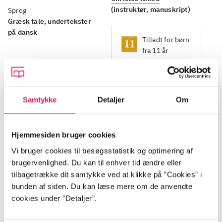
(instruktør, manuskript)
Sprog
Græsk tale, undertekster
på dansk
Tilladt for børn
fra 11 år
Samtykke
Detaljer
Om
Beskrivelse
Hjemmesiden bruger cookies
I efterdønningerne af en pandemi, som giver
Vi bruger cookies til besøgsstatistik og optimering af
brugervenlighed. Du kan til enhver tid ændre eller
pludselig hukommelsestab, bliver Aris rekrutteret til
tilbagetrække dit samtykke ved at klikke på ”Cookies” i
at deltage i et genoptræningsprogram, som hjælper
bunden af siden. Du kan læse mere om de anvendte
patienter med at finde en ny identitet. Aris finder
cookies under ”Detaljer”.
tilbage til et almindeligt liv og opdager, hvor højt han
elsker røde æbler. Samtidig møder han Anna, som