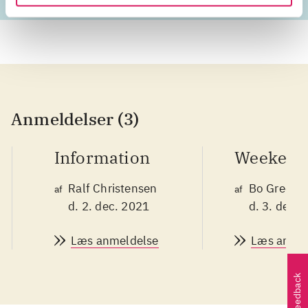
Anmeldelser (3)
Information
Weekend
Ralf Christensen
Bo Green 
af
af
d. 2. dec. 2021
d. 3. dec.
Læs anmeldelse
Læs anmel
Feedback