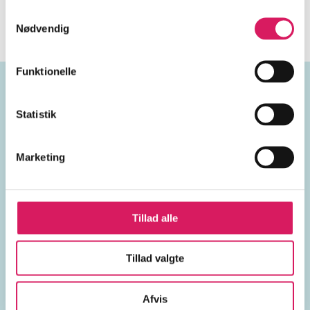
også er i bedring.
Samtykkevalg
Nødvendig
Funktionelle
Emneord
Statistik
hukommelsestab
Marketing
Tillad alle
Lignende emneord
Tillad valgte
Jason Bourne
hemmelige foreninger
psykiske tra
Afvis