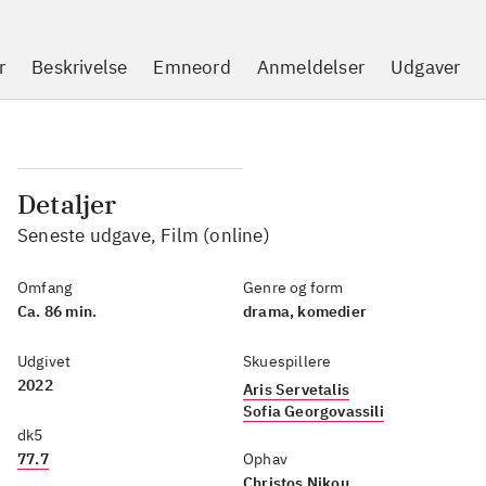
r
Beskrivelse
Emneord
Anmeldelser
Udgaver
Detaljer
Seneste udgave, Film (online)
Omfang
Genre og form
Ca. 86 min.
drama, komedier
Udgivet
Skuespillere
2022
Aris Servetalis
Sofia Georgovassili
dk5
77.7
Ophav
Christos Nikou