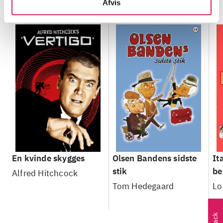
Minder om
Afvis
En kvinde skygges
Olsen Bandens sidste
It
stik
be
Alfred Hitchcock
Tom Hedegaard
Lo