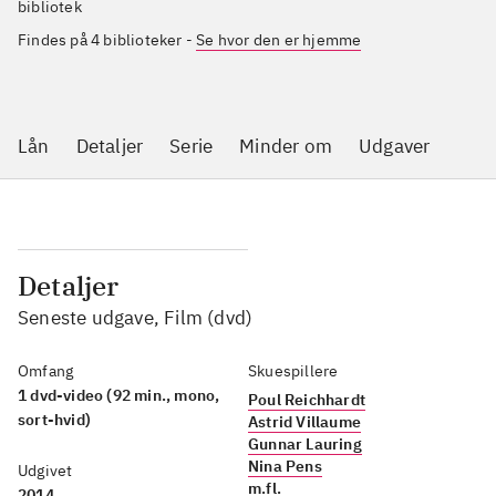
bibliotek
Findes på 4 biblioteker
-
Se hvor den er hjemme
Lån
Detaljer
Serie
Minder om
Udgaver
Detaljer
Seneste udgave, Film (dvd)
Omfang
Skuespillere
1 dvd-video (92 min., mono,
Poul Reichhardt
sort-hvid)
Astrid Villaume
Gunnar Lauring
Nina Pens
Udgivet
m.fl.
2014