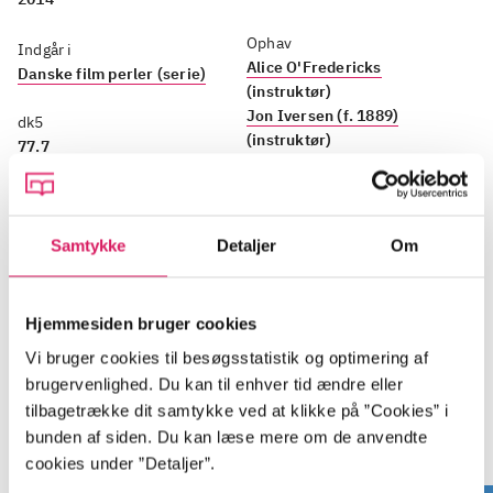
Ophav
Indgår i
Alice O'Fredericks
Danske film perler (serie)
(instruktør)
Jon Iversen (f. 1889)
dk5
(instruktør)
77.7
Sprog
Tilladt for alle
Dansk tale, undertekster
Samtykke
Detaljer
Om
på dansk
Hjemmesiden bruger cookies
Vi bruger cookies til besøgsstatistik og optimering af
brugervenlighed. Du kan til enhver tid ændre eller
Danske film perler
tilbagetrække dit samtykke ved at klikke på ”Cookies” i
bunden af siden. Du kan læse mere om de anvendte
Gå til serien
cookies under ”Detaljer”.