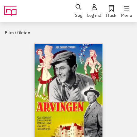
Søg
Log ind
Husk
Menu
Film / fiktion