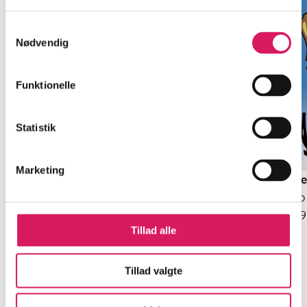
Samtykkevalg
Nødvendig
Funktionelle
Statistik
Marketing
Alt på et bræt
Når enden er go'
De
Gabriel Axel
Sven Methling
Jo
19
Tillad alle
Tillad valgte