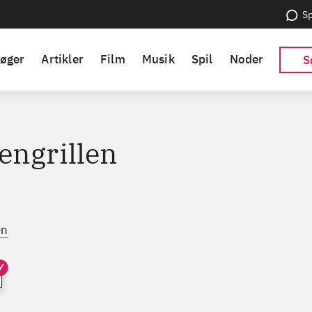
Sp
øger
Artikler
Film
Musik
Spil
Noder
S
engrillen
en