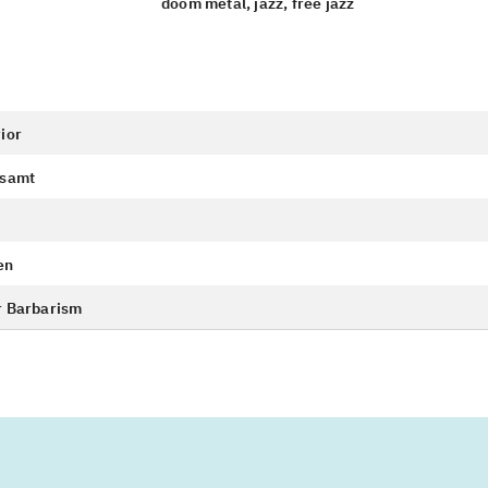
doom metal, jazz, free jazz
ior
gsamt
en
r Barbarism