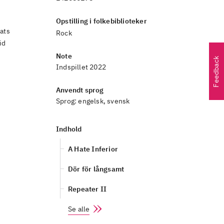
Opstilling i folkebiblioteker
ats
Rock
id
Note
Feedback
Indspillet 2022
Anvendt sprog
Sprog:
engelsk, svensk
Indhold
A Hate Inferior
Dör för långsamt
Repeater II
Se alle