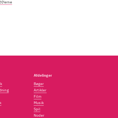
20'erne
Afdelinger
dk
Bøger
dning
Artikler
Film
k
Musik
Spil
Noder