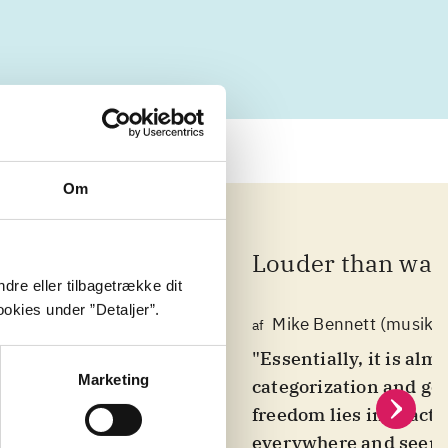
Om
Louder than war
dre eller tilbagetrække dit
okies under ”Detaljer”.
Olly Thomas
Mike Bennett (musika
af
af
 but from
"Essentially, it is alm
Marketing
 Judging by
categorization and gen
ffs delivered
freedom lies in exact
on of The
everywhere and seen 