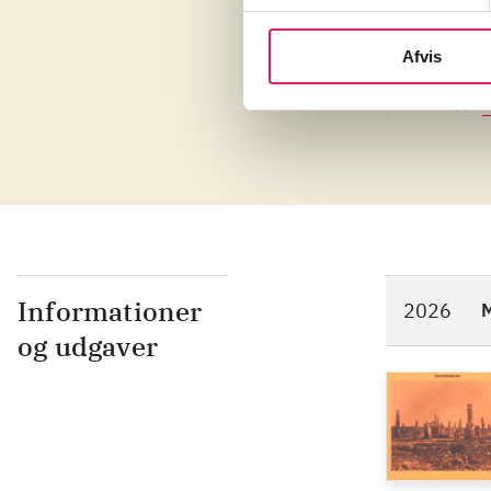
Cra
ava
Afvis
rec
Fun
Lin
Informationer
2026
M
og udgaver