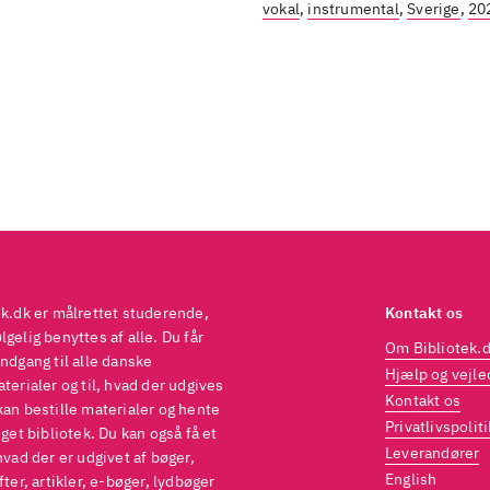
vokal
,
instrumental
,
Sverige
,
20
ek.dk er målrettet studerende,
Kontakt os
gelig benyttes af alle. Du får
Om Bibliotek.
ndgang til alle danske
Hjælp og vejle
terialer og til, hvad der udgives
Kontakt os
kan bestille materialer og hente
Privatlivspoliti
eget bibliotek. Du kan også få et
Leverandører
hvad der er udgivet af bøger,
English
fter, artikler, e-bøger, lydbøger