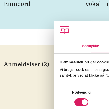
Emneord
vokal
Samtykke
Hjemmesiden bruger cookie
Anmeldelser (2)
Ke
Vi bruger cookies til besøgsst
samtykke ved at klikke på ”C
"Wh
Samtykkevalg
Nødvendig
see
ope
in 