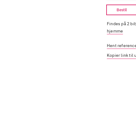
Bestil
Findes på 2 bi
hjemme
Hent referenc
Kopier link til