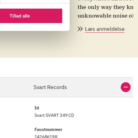
ndon's hip
the only way they kno
nd of this raw
unknowable noise of s
Tillad alle
arge of both
Læs anmeldelse
 The Icarus
Svart Records
Id
Svart SVART 349 CD
Faustnummer
142686198