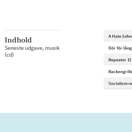
A Hate Infer
Indhold
Seneste udgave, musik
Dör för lån
(cd)
Repeater II
Backengrill
Socialism o