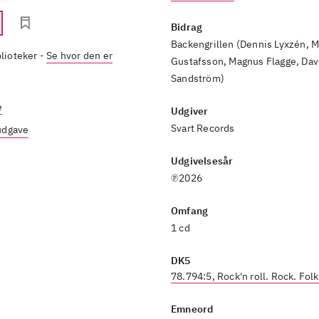
Bidrag
Backengrillen (Dennis Lyxzén, M
blioteker
-
Se hvor den er
Gustafsson, Magnus Flagge, Dav
Sandström)
e
Udgiver
Svart Records
 udgave
Udgivelsesår
℗2026
Omfang
1 cd
DK5
78.794:5, Rock'n roll. Rock. Folk
Emneord