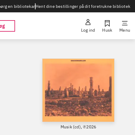
Hent dine bestillinger på dit foretrukne bibliotek
ørg en bibliotekar
øg
Log ind
Husk
Menu
Musik (cd), ℗2026