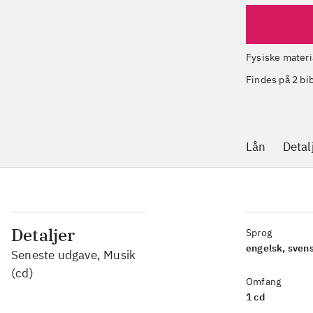
Fysiske materi
Findes på 2 bi
Lån
Detal
Detaljer
Sprog
engelsk, sven
Seneste udgave, Musik
(cd)
Omfang
1 cd