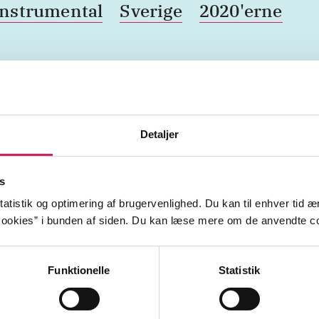
instrumental
Sverige
2020'erne
Detaljer
s
rrang
d. 21. jan. 2026
atistik og optimering af brugervenlighed. Du kan til enhver tid æn
ookies” i bunden af siden. Du kan læse mere om de anvendte co
at sort of racket are this lot, all residents of Umeå
Funktionelle
Statistik
mingly disparate musical worlds, likely to kick up?
ner A Hate Inferior, the answer lies in blown-out ri
a creepy crawl, like an infinitely more violent versi