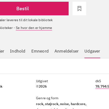
Bestil
aler leveres til dit lokale bibliotek
blioteker
-
Se hvor den er hjemme
jer
Indhold
Emneord
Anmeldelser
Udgaver
Udgivet
dk5
sk
℗2026
78.794:
Genre og form
rock, støjrock, noise, hardcore,