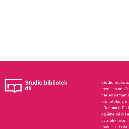
Studie.bibliot
men kan selvføl
her en samlet i
bibliotekers ma
i Danmark. Du 
og låne på dit 
overblik over, 
musik, tidsskri