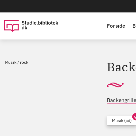
Forside
B
Back
Musik / rock
Backengrill
Musik (cd)