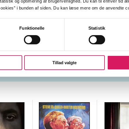
atistik og optimering af brugervenlighed. Du kan til enhver tid æn
d
ookies” i bunden af siden. Du kan læse mere om de anvendte co
Funktionelle
Statistik
tiden
soldater
nazisme
jøder
krig
koncentrati
lag-systemet
Tillad valgte