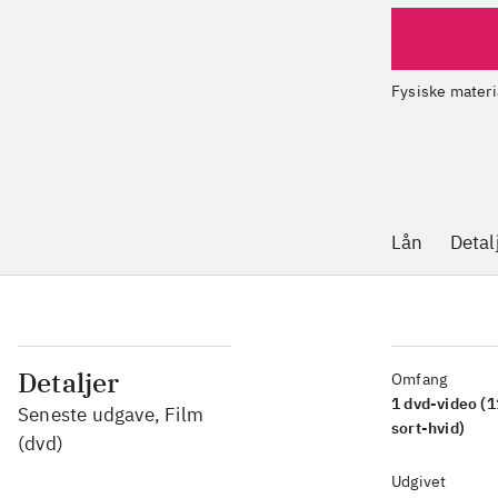
Fysiske materi
Lån
Detal
Detaljer
Omfang
1 dvd-video (1
Seneste udgave, Film
sort-hvid)
(dvd)
Udgivet