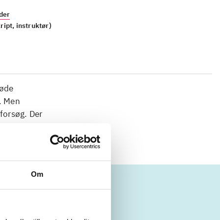
lder
ipt, instruktør)
søde
e. Men
tforsøg. Der
Om