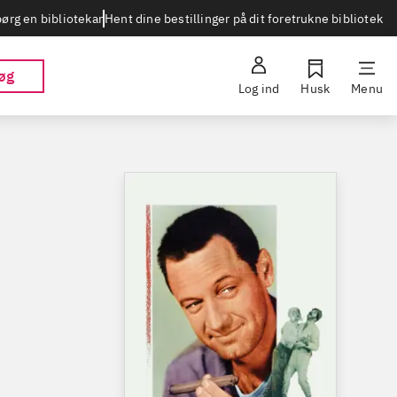
Hent dine bestillinger på dit foretrukne bibliotek
ørg en bibliotekar
øg
Log ind
Husk
Menu