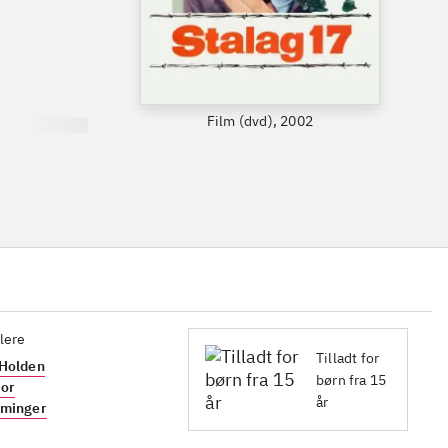
Film (dvd), 2002
lere
Tilladt for
 Holden
børn fra 15
lor
år
eminger