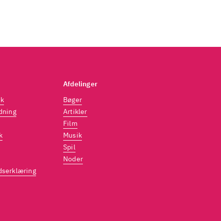
Afdelinger
dk
Bøger
dning
Artikler
Film
k
Musik
Spil
Noder
dserklæring