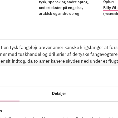
Ophav
tysk, spansk og andre sprog,
undertekster på engelsk,
Billy Wi
arabisk og andre sprog
(manuskr
I en tysk fangelejr prøver amerikanske krigsfanger at for
ner med tuskhandel og drillerier af de tyske fangevogter
er sit indtog, da to amerikanere skydes ned under et flug
r på færde.
Detaljer
nger
fangelejre
den 2. verdenskrig
s