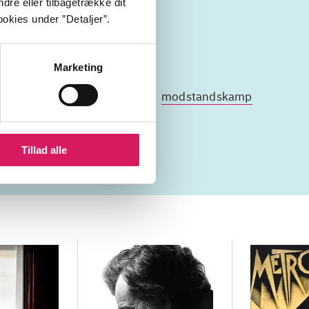
dre eller tilbagetrække dit
okies under ”Detaljer”.
Marketing
onslejre
Stillehavskrigen
modstandskamp
Tillad alle