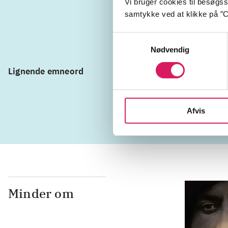
Vi bruger cookies til besøgsst
Tysklan
samtykke ved at klikke på ”C
Samtykkevalg
Nødvendig
Lignende emneord
besættelses
fanger
Gu
Afvis
Minder om