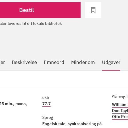
Bestil
aler leveres til dit lokale bibliotek
jer
Beskrivelse
Emneord
Minder om
Udgaver
Skuespil
dk5
15 min., mono,
77.7
William
Don Tay
Otto Pr
Sprog
Engelsk tale, synkronisering på