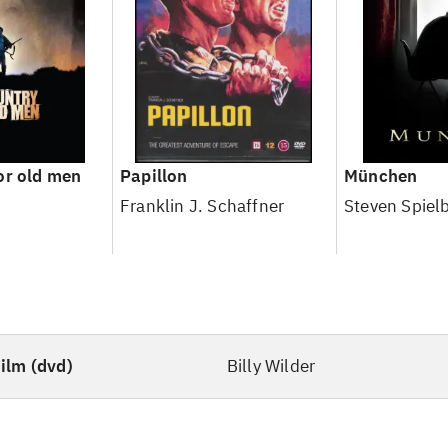
or old men
Papillon
München
Franklin J. Schaffner
Steven Spiel
ilm (dvd)
Billy Wilder