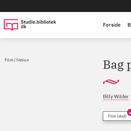
Forside
B
Bag p
Film / fiktion
Billy Wilder
Film (dvd)