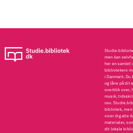
Studie.bibliot
men kan selvføl
her en samlet i
bibliotekers ma
i Danmark. Du 
og låne på dit 
overblik over, 
musik, tidsskri
osv. Studie.bib
bibliotek, men
viser dig alle 
materialer, som
dit lokale bibli