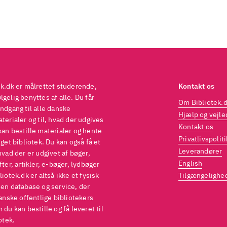
ek.dk er målrettet studerende,
Kontakt os
gelig benyttes af alle. Du får
Om Bibliotek.
ndgang til alle danske
Hjælp og vejle
terialer og til, hvad der udgives
Kontakt os
kan bestille materialer og hente
Privatlivspoliti
eget bibliotek. Du kan også få et
Leverandører
hvad der er udgivet af bøger,
English
fter, artikler, e-bøger, lydbøger
liotek.dk er altså ikke et fysisk
Tilgængelighe
 en database og service, der
danske offentlige bibliotekers
 du kan bestille og få leveret til
otek.