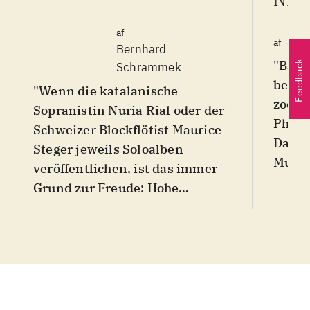
af
Sab
af
Bernhard
"Baro
Feedback
Schrammek
beide
"Wenn die katalanische
zoolo
Sopranistin Nuria Rial oder der
Phäno
Schweizer Blockflötist Maurice
Darst
Steger jeweils Soloalben
Musik 
veröffentlichen, ist das immer
Sopra
Grund zur Freude: Hohe
Schwe
Kenntnis im Umgang mit Alter
Stege
Musik paart sich dabei mit
auf S
Musikalität, Spielfreude und
einig
origineller Programmauswahl.
in de
Jetzt haben sich die beiden
werde
Ausnahmekünstler zu einem