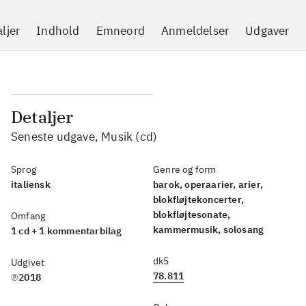
ljer
Indhold
Emneord
Anmeldelser
Udgaver
Detaljer
Seneste udgave, Musik (cd)
Sprog
Genre og form
italiensk
barok, operaarier, arier,
blokfløjtekoncerter,
blokfløjtesonate,
Omfang
kammermusik, solosang
1 cd + 1 kommentarbilag
dk5
Udgivet
78.811
℗2018