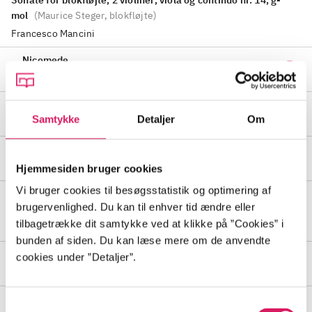
Sonate for blokfløjte, 2 violiner, viola og continuo nr. 14, g-
mol
(
Maurice Steger, blokfløjte
)
Francesco Mancini
Nicomede
Pietro Torri
Eraclea
Samtykke
Detaljer
Om
Tomaso Albinoni
Didone abbandonata
Johann Adolf Hasse
Hjemmesiden bruger cookies
Vi bruger cookies til besøgsstatistik og optimering af
Koncert for blokfløjte, strygere og continuo, a-mol
(
Maurice
brugervenlighed. Du kan til enhver tid ændre eller
Steger, blokfløjte
)
tilbagetrække dit samtykke ved at klikke på ”Cookies” i
Charles Dieupart
bunden af siden. Du kan læse mere om de anvendte
Arsilda
cookies under ”Detaljer”.
Antonio Vivaldi
Il giardino d'amore
Samtykkevalg