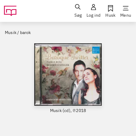
Søg
Log ind
Husk
Menu
Musik / barok
Musik (cd), ℗2018