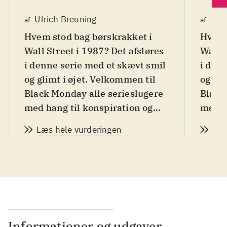
Ulrich Breuning
Ulri
af
af
Hvem stod bag børskrakket i
Hvem 
Wall Street i 1987? Det afsløres
Wall S
i denne serie med et skævt smil
i den
og glimt i øjet. Velkommen til
og gli
Black Monday alle serieslugere
Black
med hang til konspiration og
med h
aktiekurser, slyngelstreger og
aktiek
Læs hele vurderingen
Læs
kærlighed
.
kærli
Selvsikre Blair Pfaff har
Selvsi
opfundet en algoritme, som han
opfun
håber kan kickstarte en
håber
lynkarriere i Wall Streets
lynkar
heksekeddel af et
hekse
finansmarked. Men så let går
finan
Informationer og udgaver