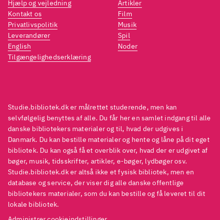
Hjælp og vejledning
Artikler
at stole på i dansen omkring
at st
Kontakt os
Film
guldkalven?
.
guldk
Privatlivspolitik
Musik
En noget usikker blanding af
En no
Leverandører
Spil
English
Noder
melodrama og sæbeopera,
melod
Tilgængelighedserklæring
komedie og love story. Der
komed
speedsnakkes indforstået med
speed
kaskader af referencer til film,
kaskad
serier og amerikansk popkultur.
serie
Studie.bibliotek.dk er målrettet studerende, men kan
Humoren er grov og hellere end
Humor
selvfølgelig benyttes af alle. Du får her en samlet indgang til alle
danske bibliotekers materialer og til, hvad der udgives i
gerne under bæltestedet, men
gerne
Danmark. Du kan bestille materialer og hente og låne på dit eget
den er der. Og hvis man bider til
den er
bibliotek. Du kan også få et overblik over, hvad der er udgivet af
bolle, er der mere at sætte
bolle,
bøger, musik, tidsskrifter, artikler, e-bøger, lydbøger osv.
Studie.bibliotek.dk er altså ikke et fysisk bibliotek, men en
tænderne i en sæson nummer
tænde
database og service, der viser dig alle danske offentlige
2
.
2
.
bibliotekers materialer, som du kan bestille og få leveret til dit
Store Hollywood-instruktører
Store
lokale bibliotek.
som Oliver Stone og Martin
som O
Administrer cookieindstillinger