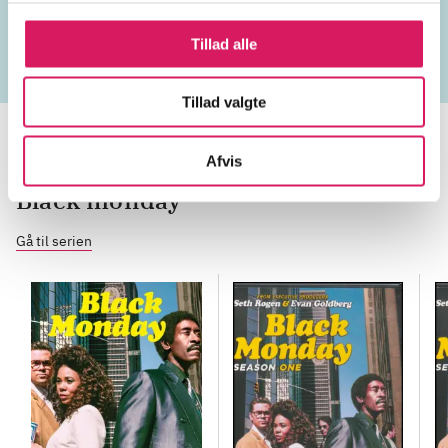
bedrageri
børser
værdipapirer
børsret
kup
Tillad alle
Tillad valgte
Afvis
Black monday
Gå til serien