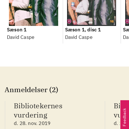
Sæson 1
Sæson 1, disc 1
Sæ
David Caspe
David Caspe
Da
Anmeldelser (2)
Bibliotekernes
Bibl
Feedback
vurdering
vurd
d. 28. nov. 2019
d. 28.