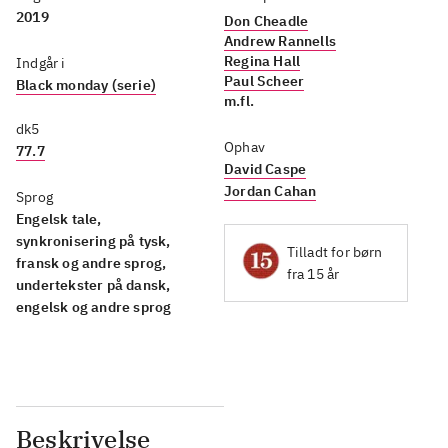
2019
Don Cheadle
Andrew Rannells
Regina Hall
Indgår i
Paul Scheer
Black monday (serie)
m.fl.
dk5
Ophav
77.7
David Caspe
Jordan Cahan
Sprog
Engelsk tale,
synkronisering på tysk,
Tilladt for børn
fransk og andre sprog,
fra 15 år
undertekster på dansk,
engelsk og andre sprog
Beskrivelse