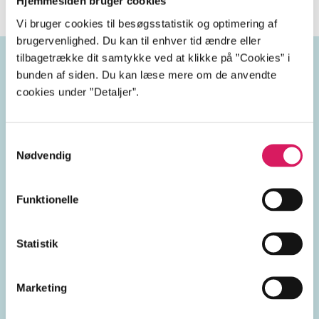
Hjemmesiden bruger cookies
Vi bruger cookies til besøgsstatistik og optimering af
brugervenlighed. Du kan til enhver tid ændre eller
tilbagetrække dit samtykke ved at klikke på ”Cookies” i
bunden af siden. Du kan læse mere om de anvendte
Emneord
cookies under ”Detaljer”.
børskrak
børshandel
Samtykkevalg
Nødvendig
grådighed
bedragere
Funktionelle
Wall Street
USA
1980'erne
Statistik
Marketing
Lignende emneord