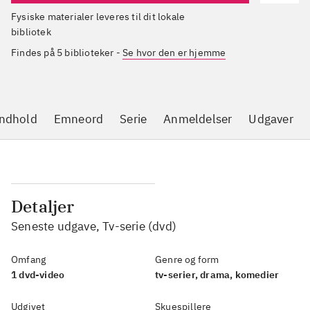
Fysiske materialer leveres til dit lokale
bibliotek
Findes på 5 biblioteker
-
Se hvor den er hjemme
ndhold
Emneord
Serie
Anmeldelser
Udgaver
Detaljer
Seneste udgave, Tv-serie (dvd)
Omfang
Genre og form
1 dvd-video
tv-serier, drama, komedier
Udgivet
Skuespillere