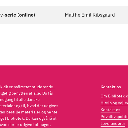
v-serie (online)
Malthe Emil Kibsgaard
ek.dk er målrettet studerende,
Kontakt os
gelig benyttes af alle. Du får
Om Bibliotek.
ndgang til alle danske
Hjælp og vejle
terialer og til, hvad der udgives
Kontakt os
kan bestille materialer og hente
Privatlivspoliti
eget bibliotek. Du kan også få et
Leverandører
hvad der er udgivet af bøger,