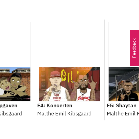
Feedback
pgaven
E4: Koncerten
E5: Shaytan
Kibsgaard
Malthe Emil Kibsgaard
Malthe Emil 