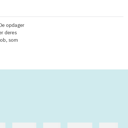
 De opdager
er deres
job, som
me
hestesport
træning
skolebøger
hesteavl