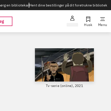
Hent dine bestillinger på dit foretrukne bibliotek
ørg en bibliotekar
øg
Log ind
Husk
Menu
Tv-serie (online), 2021