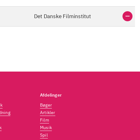
Det Danske Filminstitut
Afdelinger
dk
Bøger
dning
Artikler
Film
k
Musik
Spil