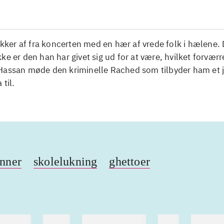
tikker af fra koncerten med en hær af vrede folk i hælene.
ke er den han har givet sig ud for at være, hvilket forværr
Hassan møde den kriminelle Rached som tilbyder ham et 
 til.
nner
skolelukning
ghettoer
nebøger
ridning
hestesygdomme
vokal
sygdom