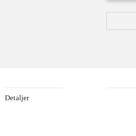
...
Detaljer
...
...
...