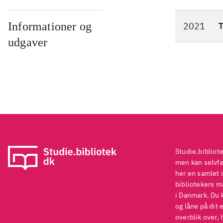
Informationer og
2021
T
udgaver
Studie.bibliot
men kan selvføl
her en samlet i
bibliotekers ma
i Danmark. Du 
og låne på dit 
overblik over, 