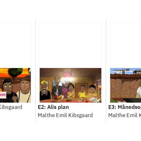
NNE
dreng
Kibsgaard
E2: Alis plan
E3: Månedso
Malthe Emil Kibsgaard
Malthe Emil 