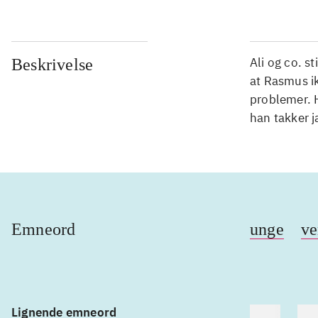
Ali og co. s
Beskrivelse
at Rasmus ik
problemer. 
han takker ja
Emneord
unge
ve
Lignende emneord
heste
bør