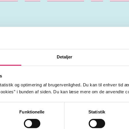
Artiklerne i
handler ofte
lorem ipsum dolor sit amet ...
Detaljer
Tidsskrift
s
atistik og optimering af brugervenlighed. Du kan til enhver tid æn
ookies” i bunden af siden. Du kan læse mere om de anvendte co
Funktionelle
Statistik