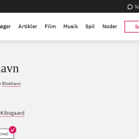
Sp
øger
Artikler
Film
Musik
Spil
Noder
S
havn
en
Blokhavn
 Kibsgaard
line)