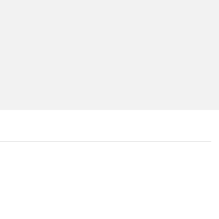
...
...