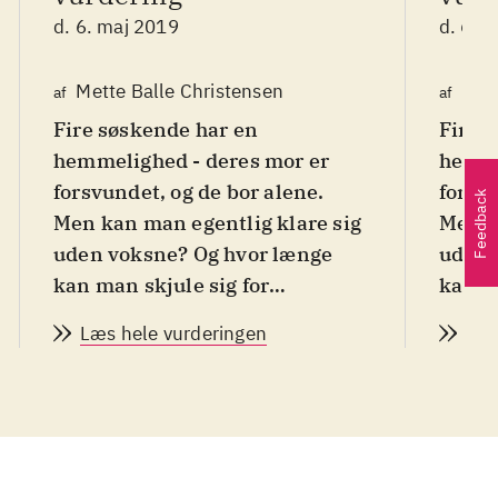
d. 6. maj 2019
d. 6. 
Mette Balle Christensen
Mett
af
af
Fire søskende har en
Fire 
hemmelighed - deres mor er
hemme
forsvundet, og de bor alene.
forsvu
Feedback
Men kan man egentlig klare sig
Men k
uden voksne? Og hvor længe
uden 
kan man skjule sig for
kan ma
kommunetrolden?
komm
Læs hele vurderingen
Læs
Højtlæsningsbog for 8-10-årige
.
Højtl
Katinka bor med sine tre
Katin
søskende i Sølvgade. Deres mor
søske
forsvandt for ti måneder siden
forsv