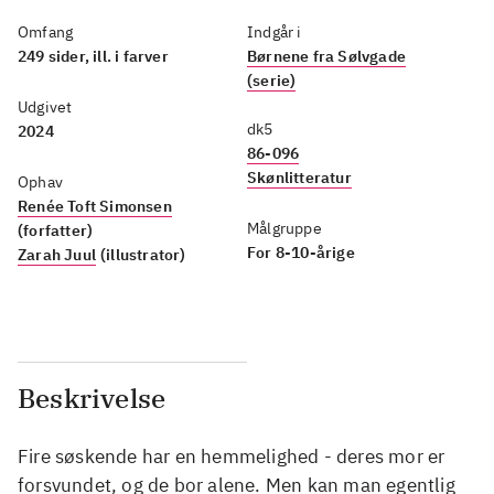
Omfang
Indgår i
249 sider, ill. i farver
Børnene fra Sølvgade
(serie)
Udgivet
dk5
2024
86-096
Skønlitteratur
Ophav
Renée Toft Simonsen
Målgruppe
(forfatter)
For 8-10-årige
Zarah Juul
(illustrator)
Beskrivelse
Fire søskende har en hemmelighed - deres mor er
forsvundet, og de bor alene. Men kan man egentlig