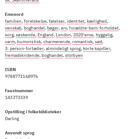
sk, Skønlitteratur
Køb anbefales. Kig på
forfatterens anden serie og køb
Emneord
familien
ind efter den
,
forelskelse
,
følelser
.
,
identitet
,
kærlighed
,
venskab
,
boghandel
,
bøger
,
arv
,
forældre-barn-forholdet
,
sorg
,
søskende
,
England
,
London
,
2020'erne
,
hyggelig
,
varm
,
humoristisk
,
charmerende
,
romantisk
,
sød
,
3. person-fortæller
,
almindeligt sprog
,
korte kapitler
,
fremadskridende
,
boghandel
,
storbyen
ISBN
9788771168976
Faustnummer
143373339
Opstilling i folkebiblioteker
Darling
Anvendt sprog