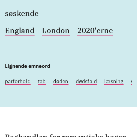
søskende
England
London
2020'erne
Lignende emneord
parforhold
tab
døden
dødsfald
læsning
so