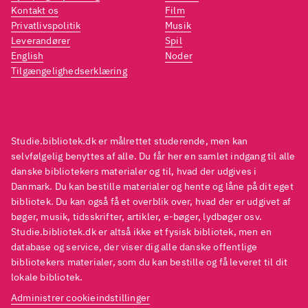
Kontakt os
Film
Privatlivspolitik
Musik
Leverandører
Spil
English
Noder
Tilgængelighedserklæring
Studie.bibliotek.dk er målrettet studerende, men kan
selvfølgelig benyttes af alle. Du får her en samlet indgang til alle
danske bibliotekers materialer og til, hvad der udgives i
Danmark. Du kan bestille materialer og hente og låne på dit eget
bibliotek. Du kan også få et overblik over, hvad der er udgivet af
bøger, musik, tidsskrifter, artikler, e-bøger, lydbøger osv.
Studie.bibliotek.dk er altså ikke et fysisk bibliotek, men en
database og service, der viser dig alle danske offentlige
bibliotekers materialer, som du kan bestille og få leveret til dit
lokale bibliotek.
Administrer cookieindstillinger