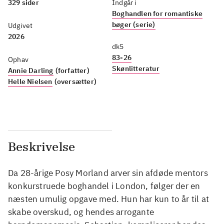
329 sider
Indgår i
Boghandlen for romantiske
bøger (serie)
Udgivet
2026
dk5
83-26
Ophav
Skønlitteratur
Annie Darling
(forfatter)
Helle Nielsen
(oversætter)
Beskrivelse
Da 28-årige Posy Morland arver sin afdøde mentors
konkurstruede boghandel i London, følger der en
næsten umulig opgave med. Hun har kun to år til at
skabe overskud, og hendes arrogante