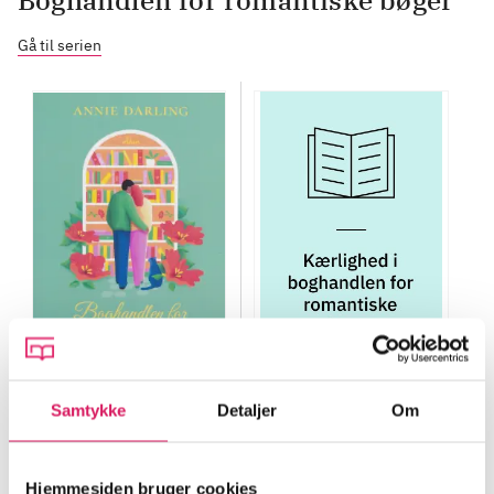
Boghandlen for romantiske bøger
Gå til serien
BEGYND MED DENNE
Del 1 -
Boghandlen for
romantiske bøger
Del 2 -
Kærlighed i
Samtykke
Detaljer
Om
Annie Darling
boghandlen for
romantiske bøger
Annie Darling
Hjemmesiden bruger cookies