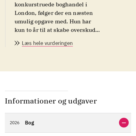
konkurstruede boghandel i
London, følger der en næsten
umulig opgave med. Hun har
kun to år til at skabe overskud,
og hendes arrogante
Læs hele vurderingen
barndomsnemesis, Sebastian,
komplicerer hendes planer.
Feel good for fans af søde
kærlighedsromaner
.
Da Posy som 21-årig mister
sine forældre i en bilulykke,
står hun alene med ansvaret for
Informationer og udgaver
sin lillebror. Heldigvis tager
den ældre Lavinia Thorndyke
Bog
2026
dem under sine vinger og giver
dem et hjem. Efter Lavinias død