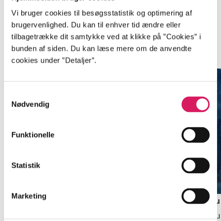
Vi bruger cookies til besøgsstatistik og optimering af
brugervenlighed. Du kan til enhver tid ændre eller
tilbagetrække dit samtykke ved at klikke på ”Cookies” i
Minder om
bunden af siden. Du kan læse mere om de anvendte
cookies under ”Detaljer”.
Samtykkevalg
Nødvendig
Funktionelle
Statistik
Marketing
Et fransk eventyr
Hede nætter
Ju
Jennifer Bohnet
Catherine Isaac
Su