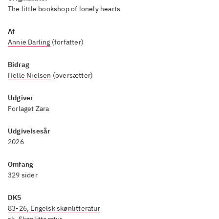
kærlighedsroman. Dialogen er
The little bookshop of lonely hearts
hurtig og humoristisk, og man
Af
falder let for de finurlige
Annie Darling
(forfatter)
karakterer, som arbejder i
boghandlen. Plottet bliver en
Bidrag
smule tyndt, da meget af
Helle Nielsen
(oversætter)
handlingen hviler på en
Udgiver
konflikt, der virker forholdsvis
Forlaget Zara
let at løse. Mange feel good-
læsere vil dog få en god
Udgivelsesår
2026
læseoplevelse
.
Caféen i Cornwall
er engelsk
Omfang
feel good om at arve ansvaret
329 sider
for en butik. Herudover kan
DK5
Jenny Colgans forfatterskab
83-26, Engelsk skønlitteratur
også anbefales
.