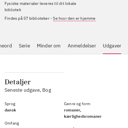
Fysiske materialer leveres til dit lokale
bibliotek
Findes på 57 biblioteker
-
Se hvor den er hjemme
neord
Serie
Minder om
Anmeldelser
Udgaver
Detaljer
Seneste udgave, Bog
Sprog
Genre og form
dansk
romaner,
kærlighedsromaner
Omfang