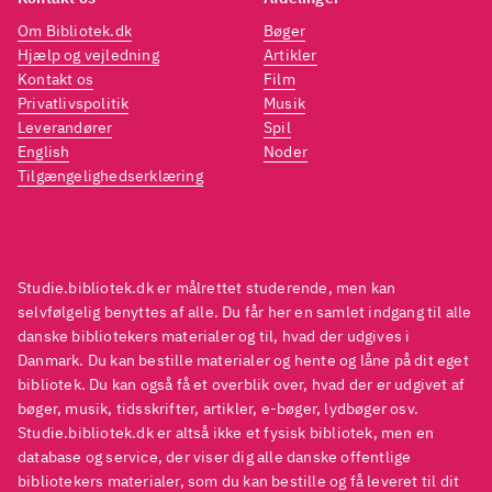
foretrækker meget illustrerede
Om Bibliotek.dk
Bøger
historier. De er fulde af skøre
Hjælp og vejledning
Artikler
dyr med vilde planer, der ofte
Kontakt os
Film
går i vasken. Historien bliver
Privatlivspolitik
Musik
båret fint frem af de mange
Leverandører
Spil
English
Noder
humoristiske illustrationer i
Tilgængelighedserklæring
lilla/grå nuancer.
Illustrationerne fylder ofte
mere på siderne end teksten.
Skriftstørrelsen er stor og
Studie.bibliotek.dk er målrettet studerende, men kan
varieret, og det er med til at
selvfølgelig benyttes af alle. Du får her en samlet indgang til alle
danske bibliotekers materialer og til, hvad der udgives i
skabe historiens sjove og mildt
Danmark. Du kan bestille materialer og hente og låne på dit eget
kaotiske stemning. Serien
bibliotek. Du kan også få et overblik over, hvad der er udgivet af
starter med
Bondebanden
, hvor
bøger, musik, tidsskrifter, artikler, e-bøger, lydbøger osv.
Studie.bibliotek.dk er altså ikke et fysisk bibliotek, men en
banden introduceres, men det
database og service, der viser dig alle danske offentlige
er en afsluttet handling i hver
bibliotekers materialer, som du kan bestille og få leveret til dit