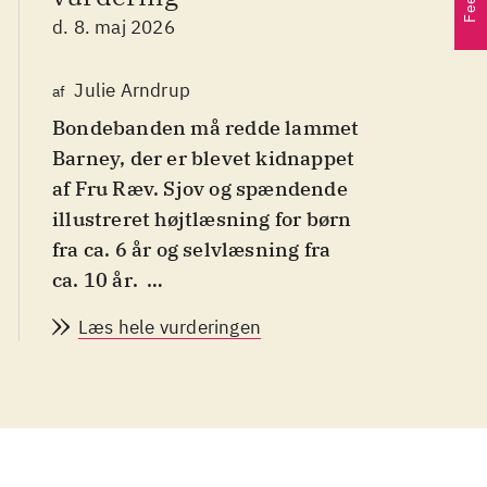
d. 8. maj 2026
Julie Arndrup
af
Bondebanden må redde lammet
Barney, der er blevet kidnappet
af Fru Ræv. Sjov og spændende
illustreret højtlæsning for børn
fra ca. 6 år og selvlæsning fra
ca. 10 år
.
I denne tredje bog om
Læs hele vurderingen
Bondebanden, der består af
lammet Barney, lamaen
Shaama og gedekiddet Billy,
bliver Barney kidnappet af Fru
Ræv. Han er bange for at blive