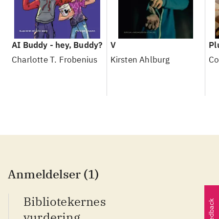
AI Buddy - hey, Buddy?
V
Pl
Charlotte T. Frobenius
Kirsten Ahlburg
Co
Anmeldelser (1)
Bibliotekernes
Feedback
vurdering