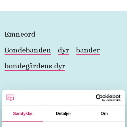
Emneord
Bondebanden
dyr
bander
bondegårdens dyr
Lignende emneord
husdyr
gårde
vilde dyr
begrebsindlæring
zool
Samtykke
Detaljer
Om