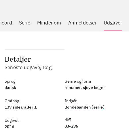
neord
Serie
Minder om
Anmeldelser
Udgaver
Detaljer
Seneste udgave, Bog
Sprog
Genre og form
dansk
romaner, sjove bøger
Omfang
Indgår i
139 sider, alle ill.
Bondebanden (serie)
dk5
Udgivet
83-296
2026