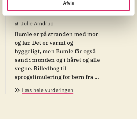
Afvis
d. 3. juli 2026
Julie Arndrup
af
Bumle er på stranden med mor
og far. Det er varmt og
hyggeligt, men Bumle får også
sand i munden og i håret og alle
vegne. Billedbog til
sprogstimulering for børn fra 2-
5 år
.
Læs hele vurderingen
Femte bog i serien om det lille
barn Bumle, og hans oplevelser.
I denne er han på stranden med
mor og far. De nyder det gode
vejr, bader, graver i sandet og
hygger sig. Der bliver spist