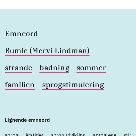
Emneord
Bumle (Mervi Lindman)
strande
badning
sommer
familien
sprogstimulering
Lignende emneord
sprog
årstider
sprogudvikling
sproglege
stimu