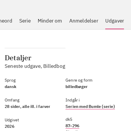
neord
Serie
Minder om
Anmeldelser
Udgaver
Detaljer
Seneste udgave, Billedbog
Sprog
Genre og form
dansk
billedbøger
Omfang
Indgår i
28 sider, alle ill. i farver
Serien med Bumle (serie)
dk5
Udgivet
87-296
2026