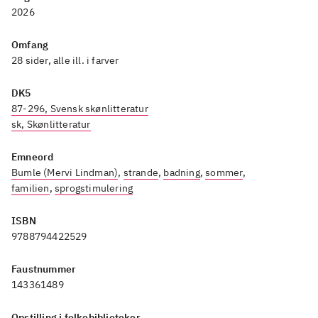
2026
Bea og Basse på stranden
eller
Bea og Basse - Bea og Basse på
Omfang
stranden
En anden billedbog
28 sider, alle ill. i farver
om et barn, der er på stranden,
DK5
er fx Lili elsker at svømme eller
87-296, Svensk skønlitteratur
.
sk, Skønlitteratur
Anbefales til folkebiblioteker.
Emneord
Se evt. på udlån af de fire første
Bumle (Mervi Lindman)
,
strande
,
badning
,
sommer
,
i serien
.
familien
,
sprogstimulering
ISBN
9788794422529
Faustnummer
143361489
Opstilling i folkebiblioteker