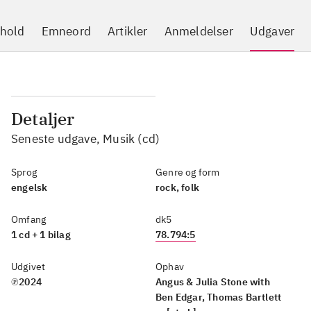
hold
Emneord
Artikler
Anmeldelser
Udgaver
Detaljer
Seneste udgave, Musik (cd)
Sprog
Genre og form
engelsk
rock, folk
Omfang
dk5
1 cd + 1 bilag
78.794:5
Udgivet
Ophav
℗2024
Angus & Julia Stone with
Ben Edgar, Thomas Bartlett