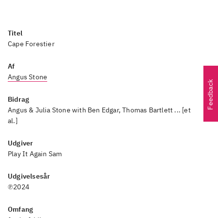
Titel
Cape Forestier
Af
Angus Stone
Feedback
Bidrag
Angus & Julia Stone with Ben Edgar, Thomas Bartlett ... [et
al.]
Udgiver
Play It Again Sam
Udgivelsesår
℗2024
Omfang