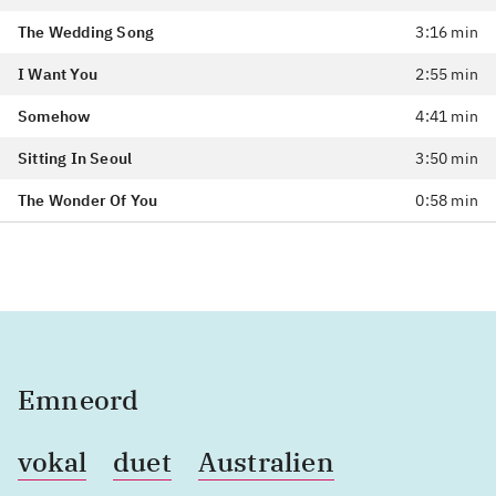
The Wedding Song
3:16 min
I Want You
2:55 min
Somehow
4:41 min
Sitting In Seoul
3:50 min
The Wonder Of You
0:58 min
Emneord
vokal
duet
Australien