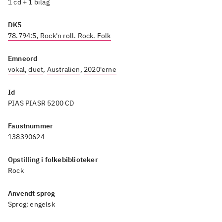
1 cd + 1 bilag
DK5
78.794:5, Rock'n roll. Rock. Folk
Emneord
vokal
,
duet
,
Australien
,
2020'erne
Id
PIAS PIASR 5200 CD
Faustnummer
138390624
Opstilling i folkebiblioteker
Rock
Anvendt sprog
Sprog:
engelsk