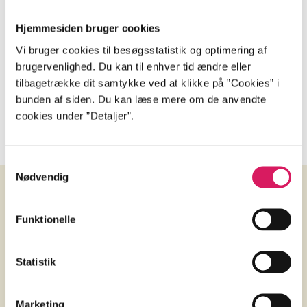
Hjemmesiden bruger cookies
...
Vi bruger cookies til besøgsstatistik og optimering af
brugervenlighed. Du kan til enhver tid ændre eller
tilbagetrække dit samtykke ved at klikke på ”Cookies” i
...
bunden af siden. Du kan læse mere om de anvendte
cookies under ”Detaljer”.
Samtykkevalg
Nødvendig
Anmeldelser (2)
Funktionelle
Americana UK
Statistik
d. 7. juni 2024
AllM
Marketing