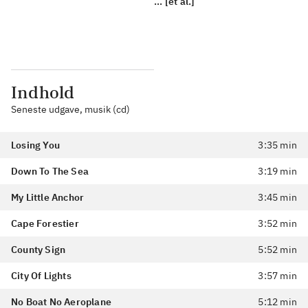
... [et al.]
Indhold
Seneste udgave, musik (cd)
Losing You
3:35 min
Down To The Sea
3:19 min
My Little Anchor
3:45 min
Cape Forestier
3:52 min
County Sign
5:52 min
City Of Lights
3:57 min
No Boat No Aeroplane
5:12 min