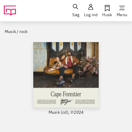
Søg
Log ind
Husk
Menu
Musik / rock
Musik (cd), ℗2024