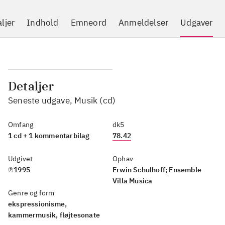
ljer
Indhold
Emneord
Anmeldelser
Udgaver
Detaljer
Seneste udgave, Musik (cd)
Omfang
dk5
1 cd + 1 kommentarbilag
78.42
Udgivet
Ophav
℗1995
Erwin Schulhoff; Ensemble
Villa Musica
Genre og form
ekspressionisme,
kammermusik, fløjtesonate