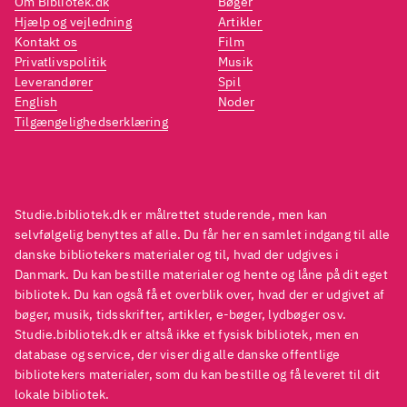
Om Bibliotek.dk
Bøger
Hjælp og vejledning
Artikler
Kontakt os
Film
Privatlivspolitik
Musik
Leverandører
Spil
English
Noder
Tilgængelighedserklæring
Studie.bibliotek.dk er målrettet studerende, men kan
selvfølgelig benyttes af alle. Du får her en samlet indgang til alle
danske bibliotekers materialer og til, hvad der udgives i
Danmark. Du kan bestille materialer og hente og låne på dit eget
bibliotek. Du kan også få et overblik over, hvad der er udgivet af
bøger, musik, tidsskrifter, artikler, e-bøger, lydbøger osv.
Studie.bibliotek.dk er altså ikke et fysisk bibliotek, men en
database og service, der viser dig alle danske offentlige
bibliotekers materialer, som du kan bestille og få leveret til dit
lokale bibliotek.