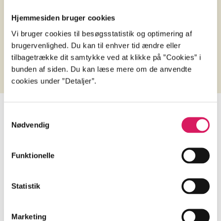
Musica spiele
Hjemmesiden bruger cookies
der nötigen Le
Vi bruger cookies til besøgsstatistik og optimering af
spüren die El
brugervenlighed. Du kan til enhver tid ændre eller
zwanziger Jah
tilbagetrække dit samtykke ved at klikke på ”Cookies” i
dabei doch ah
bunden af siden. Du kan læse mere om de anvendte
dem Aufgedre
cookies under ”Detaljer”.
auch das Trag
liegt".
Samtykkevalg
Nødvendig
Informationer og udgaver
Funktionelle
Musik (cd)
1995
Statistik
Marketing