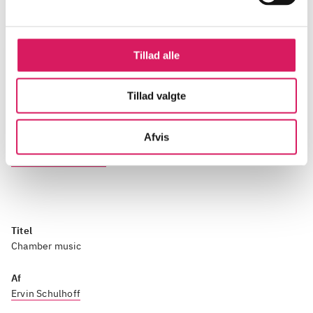
Tillad alle
Bestil
Tillad valgte
Findes på 2 biblioteker
-
Se hvor den er hjemme
Afvis
Hent reference
Kopier link til udgave
Titel
Chamber music
Af
Ervin Schulhoff