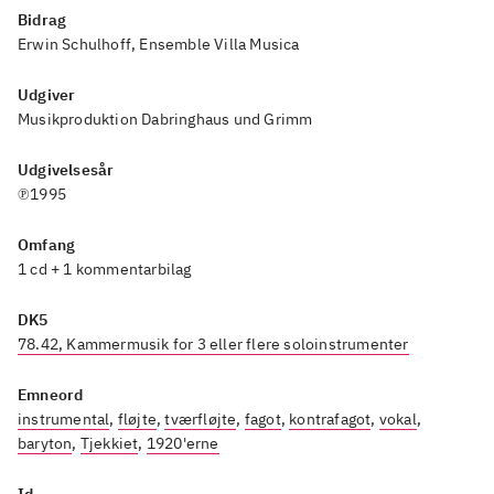
Bidrag
Erwin Schulhoff, Ensemble Villa Musica
Udgiver
Musikproduktion Dabringhaus und Grimm
Udgivelsesår
℗1995
Omfang
1 cd + 1 kommentarbilag
DK5
78.42, Kammermusik for 3 eller flere soloinstrumenter
Emneord
instrumental
,
fløjte
,
tværfløjte
,
fagot
,
kontrafagot
,
vokal
,
baryton
,
Tjekkiet
,
1920'erne