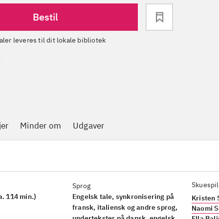
Bestil
aler leveres til dit lokale bibliotek
jer
Minder om
Udgaver
Skuespil
Sprog
a. 114 min.)
Engelsk tale, synkronisering på
Kristen 
fransk, italiensk og andre sprog,
Naomi S
undertekster på dansk, engelsk
Ella Bal