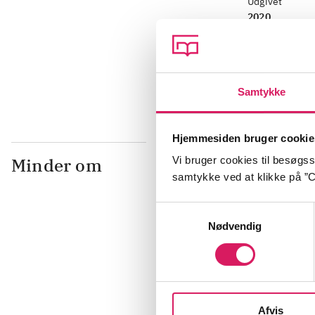
Udgivet
2020
dk5
77.7
Samtykke
Hjemmesiden bruger cookie
Minder om
Vi bruger cookies til besøgsst
samtykke ved at klikke på ”C
Samtykkevalg
Nødvendig
Afvis