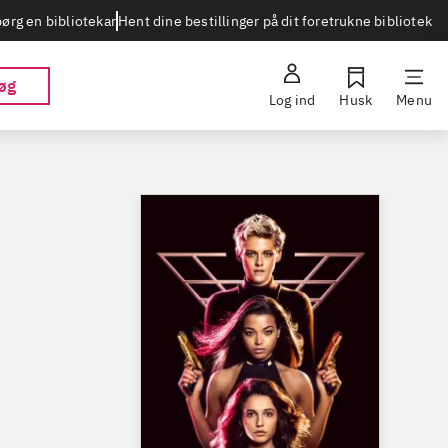
Hent dine bestillinger på dit foretrukne bibliotek
ørg en bibliotekar
øg
Log ind
Husk
Menu