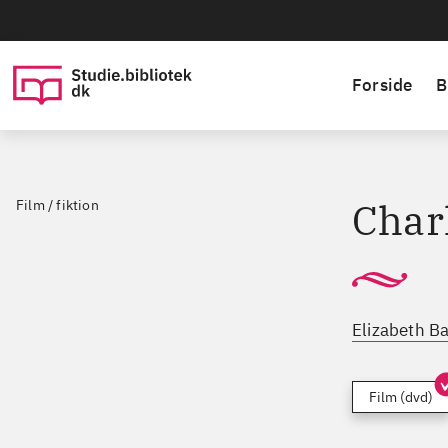
Forside
B
Charl
Film / fiktion
Elizabeth B
Film (dvd)