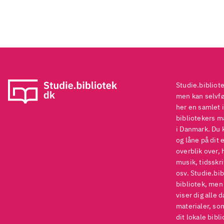
Studie.bibliot
men kan selvføl
her en samlet i
bibliotekers ma
i Danmark. Du 
og låne på dit 
overblik over, 
musik, tidsskri
osv. Studie.bib
bibliotek, men
viser dig alle 
materialer, som
dit lokale bibli