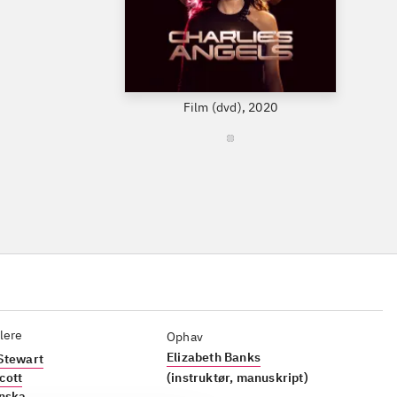
Film (dvd), 2020
lere
Ophav
Elizabeth Banks
Stewart
cott
(instruktør, manuskript)
inska