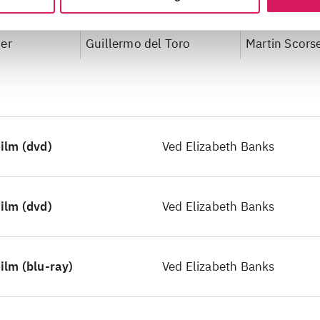
n
The shape of water
Silence
er
Guillermo del Toro
Martin Scors
ilm (dvd)
Ved Elizabeth Banks
ilm (dvd)
Ved Elizabeth Banks
ilm (blu-ray)
Ved Elizabeth Banks