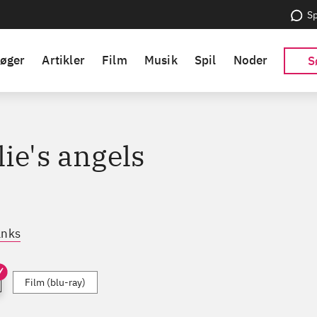
Sp
øger
Artikler
Film
Musik
Spil
Noder
S
ie's angels
anks
Film (blu-ray)