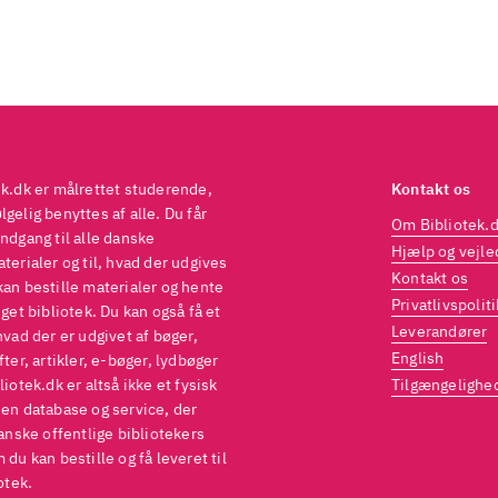
ek.dk er målrettet studerende,
Kontakt os
gelig benyttes af alle. Du får
Om Bibliotek.
ndgang til alle danske
Hjælp og vejle
terialer og til, hvad der udgives
Kontakt os
kan bestille materialer og hente
Privatlivspoliti
eget bibliotek. Du kan også få et
Leverandører
hvad der er udgivet af bøger,
English
fter, artikler, e-bøger, lydbøger
liotek.dk er altså ikke et fysisk
Tilgængelighe
 en database og service, der
danske offentlige bibliotekers
 du kan bestille og få leveret til
otek.