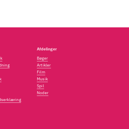
Afdelinger
dk
Bøger
dning
Artikler
Film
k
Musik
Spil
Noder
dserklæring