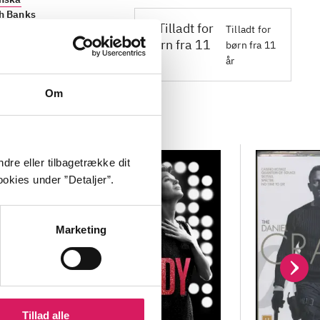
th Banks
Tilladt for
børn fra 11
år
Om
dre eller tilbagetrække dit
okies under ”Detaljer”.
Marketing
Tillad alle