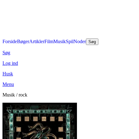
Forside
Bøger
Artikler
Film
Musik
Spil
Noder
Søg
Søg
Log ind
Husk
Menu
Musik / rock