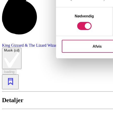
Samtykkevalg
Nødvendig
King Gizzard & The Lizard Wizard
Afvis
Musik (cd)
loading
Detaljer