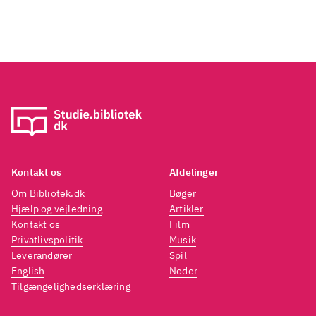
dansk
ander
sig ti
vågne
Kontakt os
Afdelinger
Om Bibliotek.dk
Bøger
Hjælp og vejledning
Artikler
Kontakt os
Film
Privatlivspolitik
Musik
Leverandører
Spil
English
Noder
Tilgængelighedserklæring