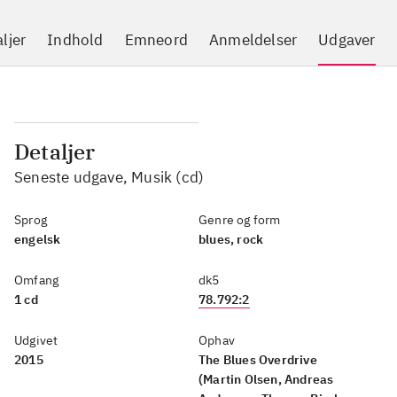
ljer
Indhold
Emneord
Anmeldelser
Udgaver
Detaljer
Seneste udgave, Musik (cd)
Sprog
Genre og form
engelsk
blues, rock
Omfang
dk5
1 cd
78.792:2
Udgivet
Ophav
2015
The Blues Overdrive
(Martin Olsen, Andreas