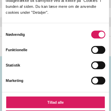
tilbagetrække dit samtykke ved at klikke på ”Cookies” i
Cherry
bunden af siden. Du kan læse mere om de anvendte
cookies under ”Detaljer”.
Lay your burdon down
Living here without you
Samtykkevalg
Aurora
Nødvendig
Funktionelle
Statistik
Emneord
Marketing
vokal
Danmark
2010'erne
Tillad alle