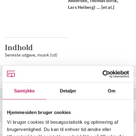
Andersen, Thomas Birck,
Lars Heiberg) ... [et al.]
Indhold
Seneste udgave, musik (cd)
Pistol blues
Rolling thunder
Samtykke
Detaljer
Om
Three time lover
(
with Duke Robillard
)
Woman of love
Hjemmesiden bruger cookies
Daughter of the devil
(
with Duke Robillard
)
Vi bruger cookies til besøgsstatistik og optimering af
Jealous
brugervenlighed. Du kan til enhver tid ændre eller