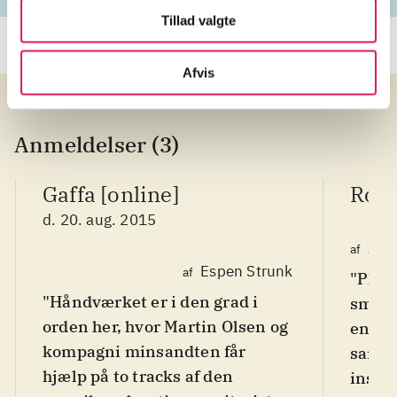
Tillad valgte
Afvis
Anmeldelser (3)
Gaffa [online]
Root
d. 20. aug. 2015
Alla
af
Espen Strunk
af
"Plad
"Håndværket er i den grad i
smitt
orden her, hvor Martin Olsen og
engel
kompagni minsandten får
sange 
hjælp på to tracks af den
instr