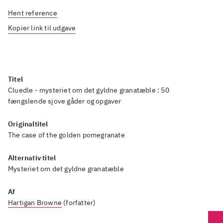
Hent reference
Kopier link til udgave
Titel
Cluedle - mysteriet om det gyldne granatæble : 50
fængslende sjove gåder og opgaver
Originaltitel
The case of the golden pomegranate
Alternativ titel
Mysteriet om det gyldne granatæble
Af
Hartigan Browne
(forfatter)