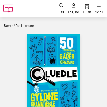
Søg
Log ind
Husk
Menu
Bøger / faglitteratur