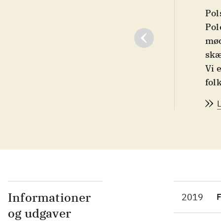
Pol
Pol
mød
skæ
Vi 
fol
kar
ste
ens
kol
omd
og 
Det
all
Informationer
2019
F
af 
og udgaver
kræ