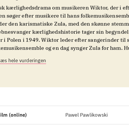
sk kærlighedsdrama om musikeren Wiktor, der i ef
en søger efter musikere til hans folkemusikensemb
er den karismatiske Zula, med den skønne stemme
bnesvanger kærlighedshistorie tager sin begyndel
er i Polen i 1949. Wiktor leder efter sangerinder til s
kemusikensemble og en dag synger Zula for ham. H
ismatisk og temperamentsfuld ung kvinde med en 
Læs hele vurderingen
mme, der passer perfekt til det fædrelandsvemodi
emblet bl.a. optræder med. De forelsker sig, og i s
d krig der langsomt spidser til, og et kommunistisk 
anne Wiktors musik til statsstyret propaganda, få
deres eksistensgrundlag svære kår
.
 er en flot og stemningsfuld film i sort-hvid med en
estedsnærværende musik, der hele tiden bliver en i
ilm (online)
Pawel Pawlikowski
historien, uden at det er en musical. Det er en lang
ver en intellektuel investering af sin tilskuer og no