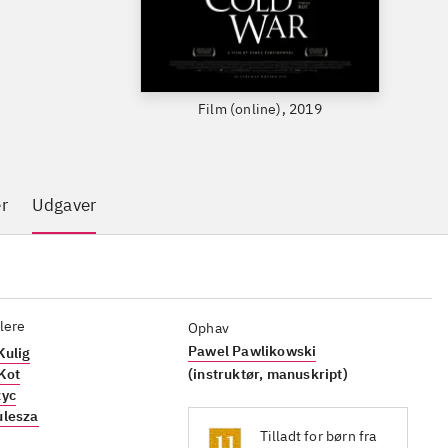
Film (online), 2019
r
Udgaver
lere
Ophav
Pawel Pawlikowski
Kulig
Kot
(instruktør, manuskript)
zyc
ulesza
Tilladt for børn fra