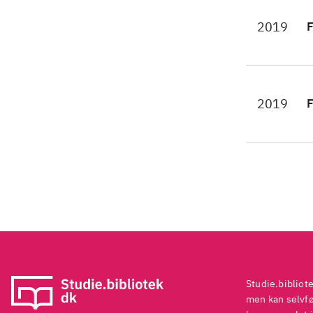
fal
2019
F
mod
fot
ins
Det
2019
F
int
Hes
Pri
via
Studie.bibliot
men kan selvføl