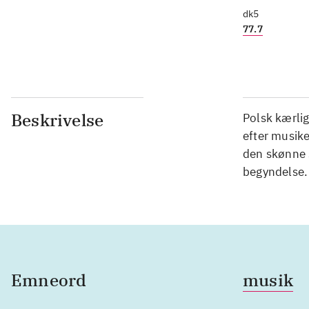
dk5
77.7
Beskrivelse
Polsk kærli
efter musik
den skønne 
begyndelse.
Emneord
musik