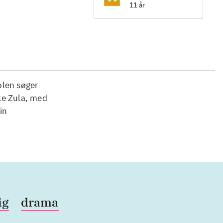
11 år
olen søger
ke Zula, med
in
ig
drama