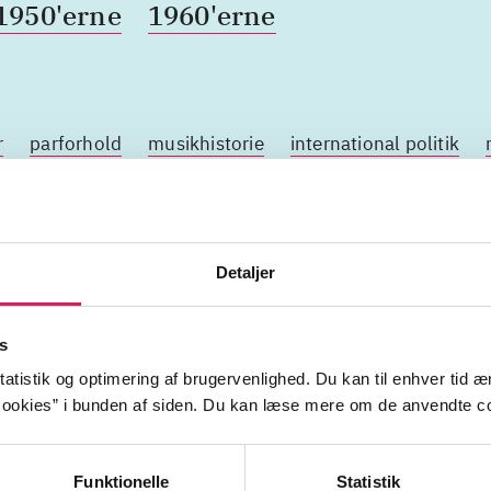
1950'erne
1960'erne
r
parforhold
musikhistorie
international politik
ægteskab
rock
Detaljer
s
atistik og optimering af brugervenlighed. Du kan til enhver tid æn
ookies” i bunden af siden. Du kan læse mere om de anvendte co
Funktionelle
Statistik