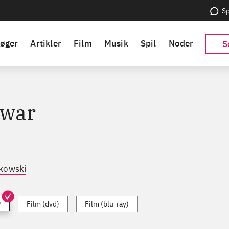
Sp
øger
Artikler
Film
Musik
Spil
Noder
S
 war
kowski
)
Film (dvd)
Film (blu-ray)