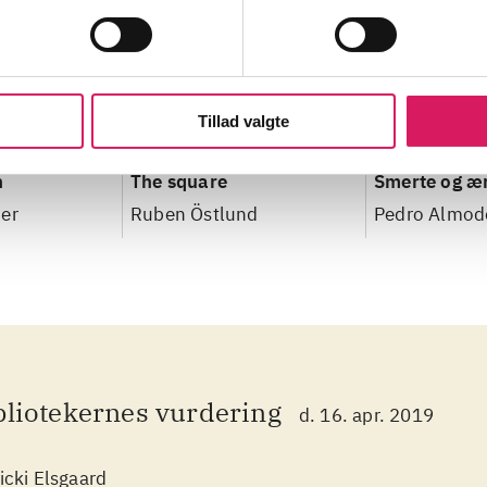
Tillad valgte
n
The square
Smerte og æ
er
Ruben Östlund
Pedro Almod
bliotekernes vurdering
d. 16. apr. 2019
icki Elsgaard