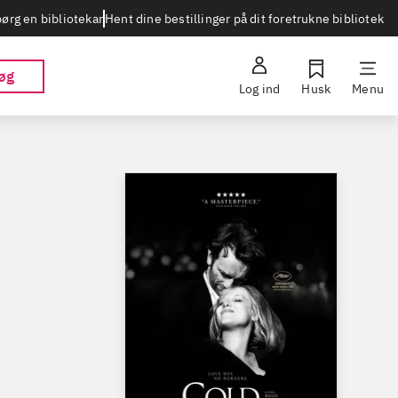
Hent dine bestillinger på dit foretrukne bibliotek
ørg en bibliotekar
øg
Log ind
Husk
Menu