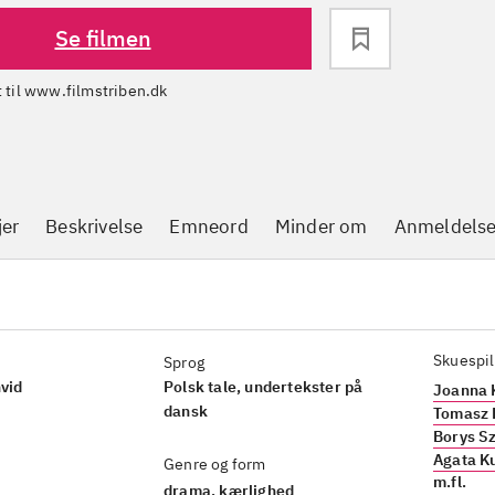
Se filmen
dt til www.filmstriben.dk
jer
Beskrivelse
Emneord
Minder om
Anmeldelse
Skuespil
Sprog
hvid
Polsk tale, undertekster på
Joanna 
dansk
Tomasz 
Borys S
Agata K
Genre og form
m.fl.
drama, kærlighed