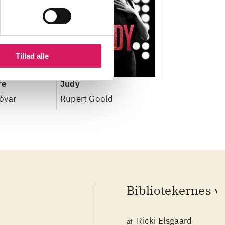
Tillad alle
re
Judy
óvar
Rupert Goold
Bibliotekernes v
Ricki Elsgaard
af