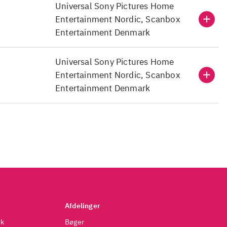
Universal Sony Pictures Home
dende til et
falde fra undervejs. De
Entertainment Nordic, Scanbox
ste film og
moderne mesterværk. N
Entertainment Denmark
bedste
fotografering og vind
instruktør
.
Universal Sony Pictures Home
e kræver
Det er en film til det
Entertainment Nordic, Scanbox
uppe som fx
intellektuel invester
Entertainment Denmark
 tilgængelig
.
Hesten fra Torino
, om
e tilgængelig
Afdelinger
dk
Bøger