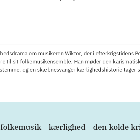
ghedsdrama om musikeren Wiktor, der i efterkrigstidens P
ere til sit folkemusikensemble. Han møder den karismatis
stemme, og en skæbnesvanger kærlighedshistorie tager s
folkemusik
kærlighed
den kolde kr