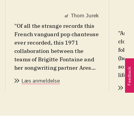
Thom Jurek
af
"Of all the strange records this
"As [
French vanguard pop chanteuse
closer
ever recorded, this 1971
folk/
collaboration between the
(he wr
teams of Brigitte Fontaine and
songs
her songwriting partner Areski
Feedback
lifelo
and the Art Ensemble of
Læs anmeldelse
Belka
Chicago - who were beginning
Læs
into 
to think about returning to the
more 
United States after a two-year
Radio
stay - is the strangest and
music
easily most satisfying. While
three 
Fontaine's records could be
the 1