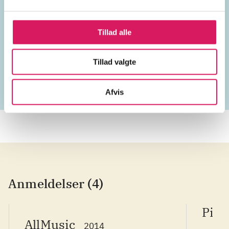
vokal
ordløs sang
Frankrig
Tillad alle
1970'erne
Tillad valgte
Afvis
Anmeldelser (4)
Pitc
AllMusic
2014