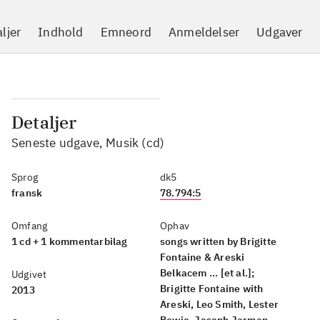
ljer
Indhold
Emneord
Anmeldelser
Udgaver
Detaljer
Seneste udgave, Musik (cd)
Sprog
dk5
fransk
78.794:5
Omfang
Ophav
1 cd + 1 kommentarbilag
songs written by Brigitte
Fontaine & Areski
Belkacem ... [et al.];
Udgivet
Brigitte Fontaine with
2013
Areski, Leo Smith, Lester