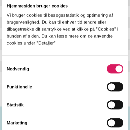
L'été l'été
Hjemmesiden bruger cookies
Encore
Vi bruger cookies til besøgsstatistik og optimering af
brugervenlighed. Du kan til enhver tid ændre eller
Léo
tilbagetrække dit samtykke ved at klikke på ”Cookies” i
Les Petites Chevaux
bunden af siden. Du kan læse mere om de anvendte
cookies under ”Detaljer”.
Tanka I
Lettre A Monsieur Le Chef De Gare De La Tour Carol
Samtykkevalg
Le Goudron
Nødvendig
Le Noir C'est Mieux Choisi
Funktionelle
Statistik
Marketing
Emneord