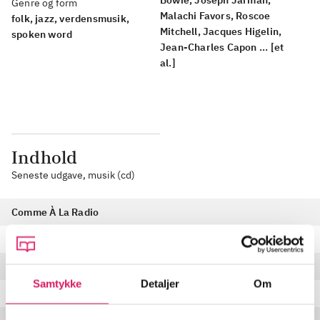
Bowie, Joseph Jarman,
Genre og form
Malachi Favors, Roscoe
folk, jazz, verdensmusik,
Mitchell, Jacques Higelin,
spoken word
Jean-Charles Capon ... [et
al.]
Indhold
Seneste udgave, musik (cd)
Comme À La Radio
Tanka II
Le Brouiliard
Samtykke
Detaljer
Om
J'ai 26 Ans