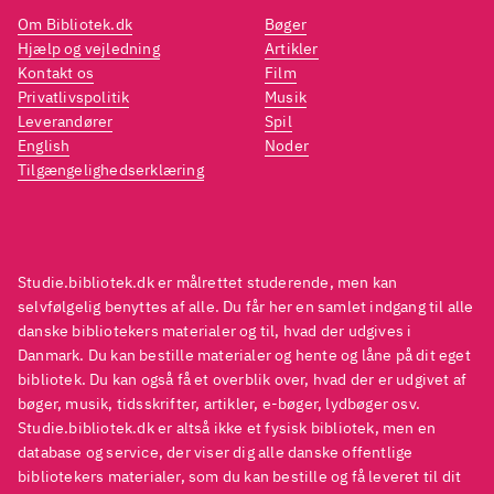
adventurous time when
Om Bibliotek.dk
Bøger
horro
virtually anything was
Hjælp og vejledning
Artikler
with 
possible".
Kontakt os
Film
weepi
Privatlivspolitik
Musik
man, a
Leverandører
Spil
English
Noder
repeat
Tilgængelighedserklæring
as "It
whispe
The n
Ensem
Studie.bibliotek.dk er målrettet studerende, men kan
remain
selvfølgelig benyttes af alle. Du får her en samlet indgang til alle
danske bibliotekers materialer og til, hvad der udgives i
evoca
Danmark. Du kan bestille materialer og hente og låne på dit eget
makes
bibliotek. Du kan også få et overblik over, hvad der er udgivet af
the er
bøger, musik, tidsskrifter, artikler, e-bøger, lydbøger osv.
Studie.bibliotek.dk er altså ikke et fysisk bibliotek, men en
docum
database og service, der viser dig alle danske offentlige
the ja
bibliotekers materialer, som du kan bestille og få leveret til dit
haunt