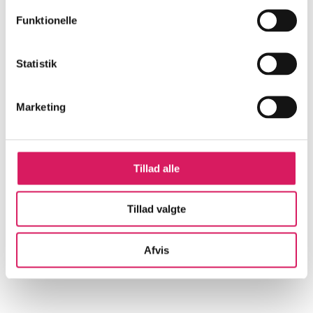
Artikler
Funktionelle
Alle registrerede artikler fordelt på udgivelser
...
Statistik
Marketing
...
...
Tillad alle
...
Tillad valgte
...
Afvis