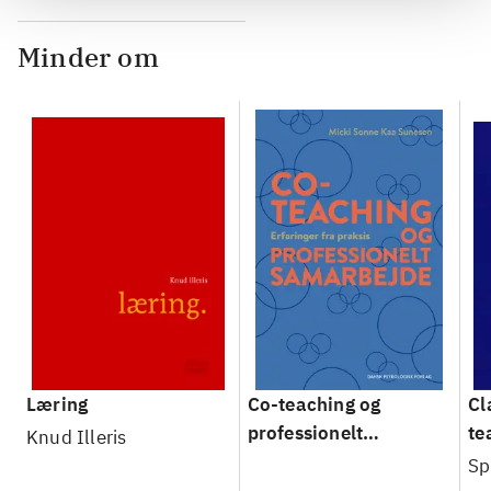
Minder om
Læring
Co-teaching og
Cl
professionelt
te
Knud Illeris
samarbejde :
co
Sp
erfaringer fra praksis
st