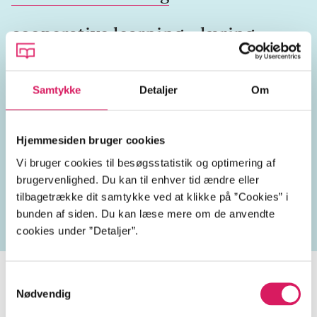
cooperative learning
læring
samarbejde
folkeskolen
Samtykke
Detaljer
Om
Hjemmesiden bruger cookies
Lignende emneord
Vi bruger cookies til besøgsstatistik og optimering af
brugervenlighed. Du kan til enhver tid ændre eller
didaktik
læreprocesser
undervisningsmetodik
p
tilbagetrække dit samtykke ved at klikke på ”Cookies” i
bunden af siden. Du kan læse mere om de anvendte
cookies under ”Detaljer”.
Samtykkevalg
Nødvendig