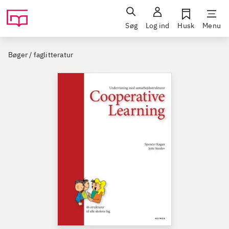
Søg
Log ind
Husk
Menu
Bøger / faglitteratur