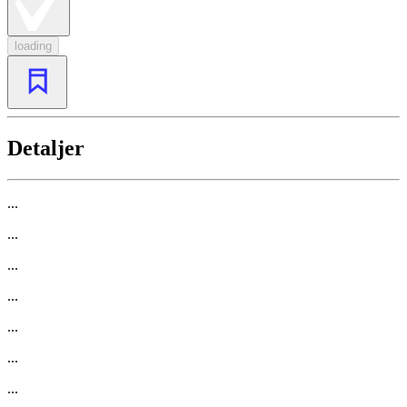
loading
Detaljer
...
...
...
...
...
...
...