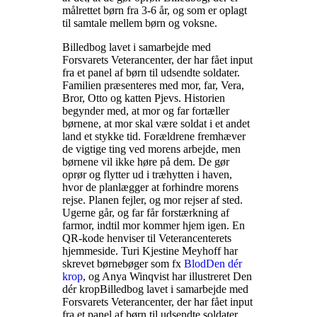
målrettet børn fra 3-6 år, og som er oplagt
til samtale mellem børn og voksne
.
Billedbog lavet i samarbejde med
Forsvarets Veterancenter, der har fået input
fra et panel af børn til udsendte soldater.
Familien præsenteres med mor, far, Vera,
Bror, Otto og katten Pjevs. Historien
begynder med, at mor og far fortæller
børnene, at mor skal være soldat i et andet
land et stykke tid. Forældrene fremhæver
de vigtige ting ved morens arbejde, men
børnene vil ikke høre på dem. De gør
oprør og flytter ud i træhytten i haven,
hvor de planlægger at forhindre morens
rejse. Planen fejler, og mor rejser af sted.
Ugerne går, og far får forstærkning af
farmor, indtil mor kommer hjem igen. En
QR-kode henviser til Veterancenterets
hjemmeside. Turi Kjestine Meyhoff har
skrevet børnebøger som fx
Blod
Den dér
krop
, og Anya Winqvist har illustreret Den
dér krop
Billedbog lavet i samarbejde med
Forsvarets Veterancenter, der har fået input
fra et panel af børn til udsendte soldater.