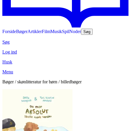
Forside
Bøger
Artikler
Film
Musik
Spil
Noder
Søg
Søg
Log ind
Husk
Menu
Bøger / skønlitteratur for børn / billedbøger