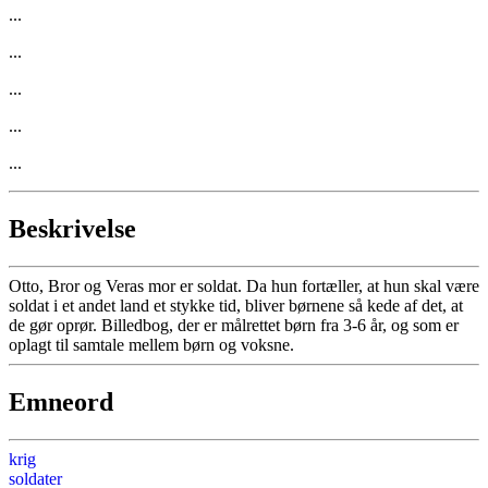
...
...
...
...
...
Beskrivelse
Otto, Bror og Veras mor er soldat. Da hun fortæller, at hun skal være
soldat i et andet land et stykke tid, bliver børnene så kede af det, at
de gør oprør. Billedbog, der er målrettet børn fra 3-6 år, og som er
oplagt til samtale mellem børn og voksne.
Emneord
krig
soldater