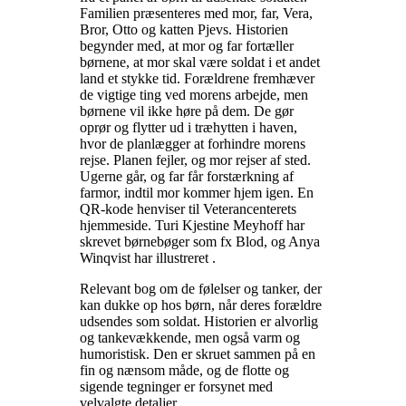
Familien præsenteres med mor, far, Vera,
Bror, Otto og katten Pjevs. Historien
begynder med, at mor og far fortæller
børnene, at mor skal være soldat i et andet
land et stykke tid. Forældrene fremhæver
de vigtige ting ved morens arbejde, men
børnene vil ikke høre på dem. De gør
oprør og flytter ud i træhytten i haven,
hvor de planlægger at forhindre morens
rejse. Planen fejler, og mor rejser af sted.
Ugerne går, og far får forstærkning af
farmor, indtil mor kommer hjem igen. En
QR-kode henviser til Veterancenterets
hjemmeside. Turi Kjestine Meyhoff har
skrevet børnebøger som fx Blod, og Anya
Winqvist har illustreret
.
Relevant bog om de følelser og tanker, der
kan dukke op hos børn, når deres forældre
udsendes som soldat. Historien er alvorlig
og tankevækkende, men også varm og
humoristisk. Den er skruet sammen på en
fin og nænsom måde, og de flotte og
sigende tegninger er forsynet med
velvalgte detaljer
.