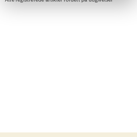
...
...
...
...
...