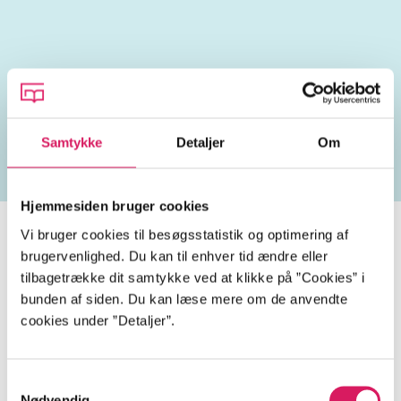
Lignende emneord
heste
børnebøger
ridning
hestesygdomme
vo
Samtykke
Detaljer
Om
Hjemmesiden bruger cookies
Vi bruger cookies til besøgsstatistik og optimering af
brugervenlighed. Du kan til enhver tid ændre eller
tilbagetrække dit samtykke ved at klikke på ”Cookies” i
Tidsskrift
bunden af siden. Du kan læse mere om de anvendte
Artiklen er en del af
cookies under ”Detaljer”.
lorem ipsum dolor sit amet ...
Samtykkevalg
Tidsskrift
Nødvendig