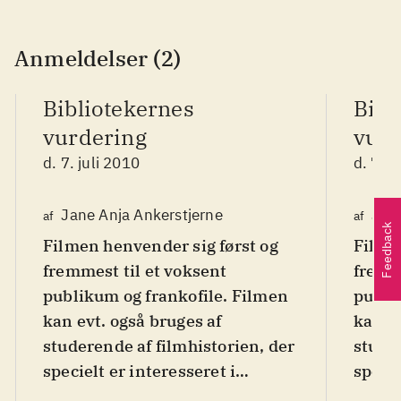
Anmeldelser (2)
Bibliotekernes
Bibl
vurdering
vurd
d. 7. juli 2010
d. 7. j
Jane Anja Ankerstjerne
Jane
af
af
Feedback
Filmen henvender sig først og
Filme
fremmest til et voksent
fremm
publikum og frankofile. Filmen
publi
kan evt. også bruges af
kan ev
studerende af filmhistorien, der
studer
specielt er interesseret i
specie
filmske virkemidler
.
films