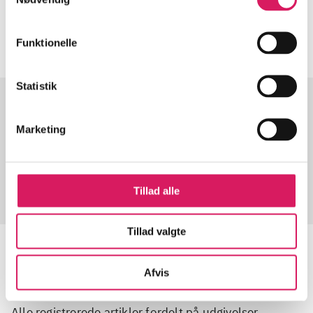
Artiklerne i
handler ofte om
Funktionelle
Statistik
Artikler med samme emner
Marketing
Fra
Tillad alle
Tillad valgte
Afvis
Artikler
Alle registrerede artikler fordelt på udgivelser