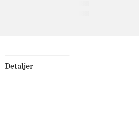
Detaljer
...
...
...
...
...
...
...
...
...
...