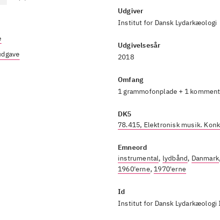
Udgiver
Institut for Dansk Lydarkæologi
e
Udgivelsesår
 udgave
2018
Omfang
1 grammofonplade + 1 komment
DK5
78.415, Elektronisk musik. Kon
Emneord
instrumental
,
lydbånd
,
Danmark
1960'erne
,
1970'erne
Id
Institut for Dansk Lydarkæologi