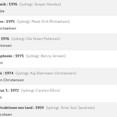
sik : 1976
(
lydregi: Jesper Hendze
)
dze
ne : 1975
(
lydregi: Mads-Erik Michaelsen
)
ichaelsen
: 1976
(
lydregi: Ole Steen Petersen
)
etersen
ophonie : 1971
(
lydregi: Benny Jensen
)
en
i : 1974
(
lydregi: Kaj Ellermann Christensen
)
nn Christensen
us 1 : 1972
(
lydregi: Carsten Elbro
)
ro
straktionernes land : 1959
(
lydregi: Arne Juul Jacobsen
)
acobsen