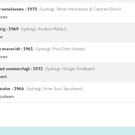
greensleeves : 1971
(
lydregi: Peter Henriksen & Carsten Elbro
)
ksen
rig : 1969
(
lydregi: Anders Møller
)
er
 mareridt : 1961
(
lydregi: Poul Otto Udsen
)
dsen
ed sommerfugl : 1972
(
lydregi: Holger Sindbæk
)
dbæk
natur : 1966
(
lydregi: Arne Juul Jacobsen
)
acobsen