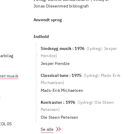
Jonas Olesenmed bibliografi
Anvendt sprog
Indhold
Sindssyg musik : 1976
(
lydregi: Jesper
arbilag
Hendze
)
Jesper Hendze
Classical tune : 1975
(
lydregi: Mads-Erik
kret musik
Michaelsen
)
Mads-Erik Michaelsen
,
Kontraster : 1976
(
lydregi: Ole Steen
Petersen
)
Ole Steen Petersen
 IDL 05
Se alle