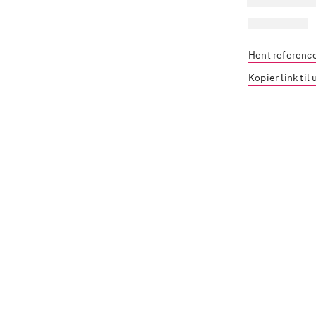
Hent referenc
Kopier link til