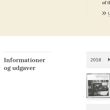
of 
Dan
fav
exp
cha
Informationer
2018
og udgaver
loading