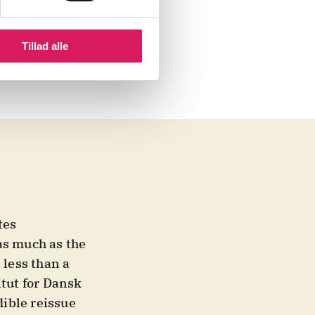
Tillad alle
tes
as much as the
 less than a
itut for Dansk
dible reissue