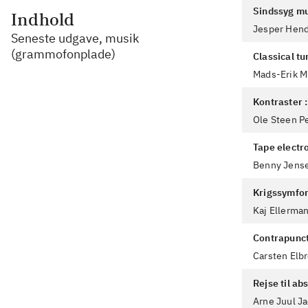
Sindssyg mu
Indhold
Jesper Hen
Seneste udgave, musik
(grammofonplade)
Classical tu
Mads-Erik M
Kontraster 
Ole Steen P
Tape electr
Benny Jens
Krigssymfon
Kaj Ellerma
Contrapunct
Carsten Elb
Rejse til ab
Arne Juul J