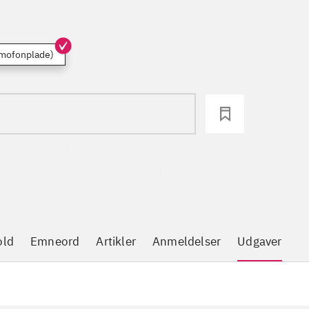
mofonplade)
loading
old
Emneord
Artikler
Anmeldelser
Udgaver