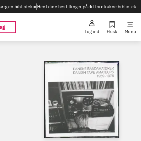
Hent dine bestillinger på dit foretrukne bibliotek
ørg en bibliotekar
øg
Log ind
Husk
Menu
-