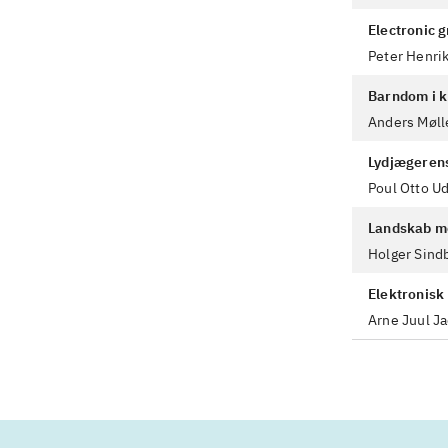
Electronic 
Peter Henri
Barndom i k
Anders Møll
Lydjægerens
Poul Otto U
Landskab m
Holger Sin
Elektronisk 
Arne Juul J