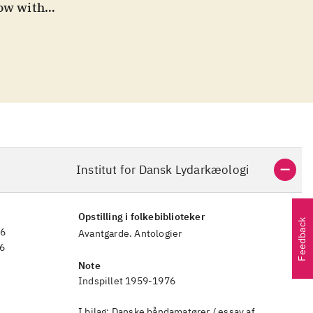
now with
questionable
de and
 and totally
Institut for Dansk Lydarkæologi
Opstilling i folkebiblioteker
Feedback
76
Avantgarde. Antologier
6
Note
Indspillet 1959-1976
I bilag: Danske båndamatører / essay af