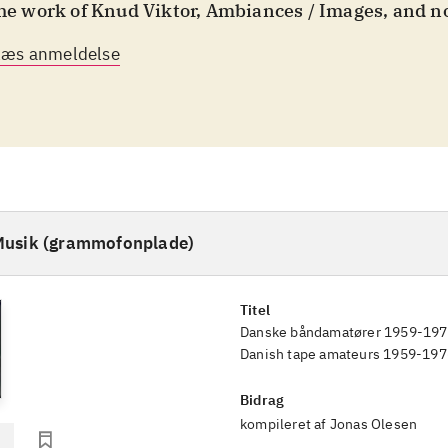
the work of Knud Viktor, Ambiances / Images, and 
ish Tape Amateurs 1959-1976, so far one of my un
Læs anmeldelse
orite records of 2018 ... An image of what avant-gar
erimental music should be - democratic, ambitions,
llenges to our understanding".
Musik (grammofonplade)
Titel
Danske båndamatører 1959-19
Danish tape amateurs 1959-197
Bidrag
kompileret af Jonas Olesen