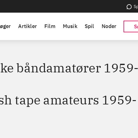
Sp
øger
Artikler
Film
Musik
Spil
Noder
S
ke båndamatører 1959
6
sh tape amateurs 1959-
6