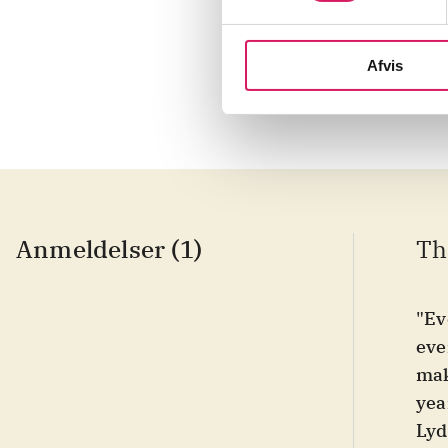
...
Afvis
Anmeldelser (1)
Th
"Ev
eve
mak
yea
Lyd