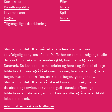
Kontakt os
Film
deres bevæggrunde for at tage
deres
Privatlivspolitik
Musik
til Afghanistan, deres
til Af
Leverandører
Spil
English
Noder
reaktioner på det farlige i
reakti
Tilgængelighedserklæring
missionen og angsten for at
missi
vende hjem med for mange ar
vende
på sjælen. Man hører også
på sj
familiemedlemmer tale om
famil
Studie.bibliotek.dk er målrettet studerende, men kan
deres angst, og samtalen med
deres
selvfølgelig benyttes af alle. Du får her en samlet indgang til alle
danske bibliotekers materialer og til, hvad der udgives i
enken til en dræbt kan ikke
enken
Danmark. Du kan bestille materialer og hente og låne på dit eget
undgå at berøre én. Selve
undgå
bibliotek. Du kan også få et overblik over, hvad der er udgivet af
baggrunden for den danske
baggr
bøger, musik, tidsskrifter, artikler, e-bøger, lydbøger osv.
Studie.bibliotek.dk er altså ikke et fysisk bibliotek, men en
deltagelse i Afghanistan
deltag
database og service, der viser dig alle danske offentlige
berøres kun kort i afsnit 1.
berøre
bibliotekers materialer, som du kan bestille og få leveret til dit
Ekstra materiale er forsvarets
Ekstra
lokale bibliotek.
egne reportager fra kampe og
egne 
Administrer cookieindstillinger
hverdagsliv
.
hverd