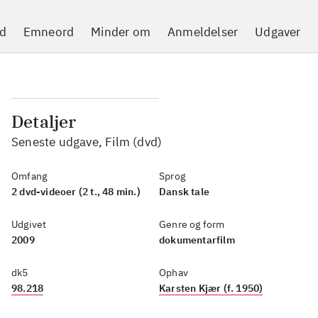
d
Emneord
Minder om
Anmeldelser
Udgaver
Detaljer
Seneste udgave, Film (dvd)
Omfang
Sprog
2 dvd-videoer (2 t., 48 min.)
Dansk tale
Udgivet
Genre og form
2009
dokumentarfilm
dk5
Ophav
98.218
Karsten Kjær (f. 1950)