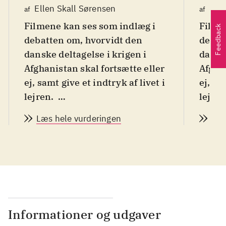
Ellen Skall Sørensen
Elle
af
af
Filmene kan ses som indlæg i
Filme
Feedback
debatten om, hvorvidt den
debat
danske deltagelse i krigen i
danske
Afghanistan skal fortsætte eller
Afghan
ej, samt give et indtryk af livet i
ej, sa
lejren
.
lejren
Instruktøren Karsten Kjær og
Instr
Læs hele vurderingen
Læs
hans tv hold besøgte de danske
hans 
styrker i Afghanistan 2 gange i
styrke
2008. Det blev til 4 tv-
2008. 
udsendelser, der viser
udsend
soldaternes farlige hverdag i
soldat
forsøget på at skabe fredeligere
forsøg
vilkår i det golde land. De fire
vilkår i
Informationer og udgaver
udsendelser starter med afsked
udsen