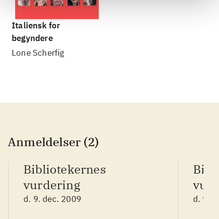
Italiensk for
begyndere
Lone Scherfig
Anmeldelser (2)
Bibliotekernes
Bibl
vurdering
vurd
d. 9. dec. 2009
d. 9. 