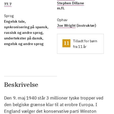
Stephen Dillane
77.7
m.fl.
Sprog
Ophav
Engelsk tale,
Joe Wright
(instruktør)
synkronisering på spansk,
russisk og andre sprog,
undertekster på dansk,
Tilladt for børn
engelsk og andre sprog
fra 11 år
Beskrivelse
Den 9. maj 1940 står 3 millioner tyske tropper ved
den belgiske grænse klar til at erobre Europa. I
England vælger det konservative parti Winston