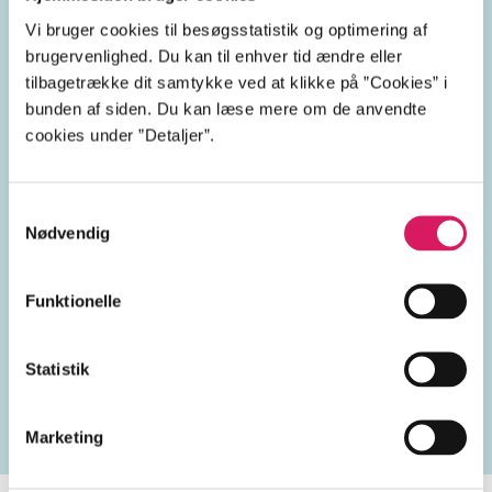
Emneord
Vi bruger cookies til besøgsstatistik og optimering af
brugervenlighed. Du kan til enhver tid ændre eller
den 2. verdenskrig
politik
tilbagetrække dit samtykke ved at klikke på ”Cookies” i
bunden af siden. Du kan læse mere om de anvendte
Winston S. Churchill
cookies under ”Detaljer”.
England
1940'erne
Samtykkevalg
Nødvendig
Funktionelle
Lignende emneord
Statistik
magt
politikere
besættelsestiden
præsidenter
Marketing