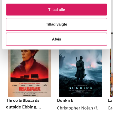
Tillad alle
Minder om
Tillad valgte
Afvis
Three billboards
Dunkirk
La
outside Ebbing,
Christopher Nolan (f.
Gr