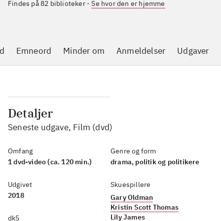
Findes på 82 biblioteker
-
Se hvor den er hjemme
d
Emneord
Minder om
Anmeldelser
Udgaver
Detaljer
Seneste udgave, Film (dvd)
Omfang
Genre og form
1 dvd-video (ca. 120 min.)
drama, politik og politikere
Udgivet
Skuespillere
2018
Gary Oldman
Kristin Scott Thomas
Lily James
dk5