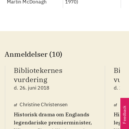
Missouri
Martin McDonagh
1970)
Anmeldelser (10)
Bibliotekernes
Bibl
vurdering
vurd
d. 26. juni 2018
d. 26.
Christine Christensen
Chri
af
af
Feedback
Historisk drama om Englands
Histo
legendariske premierminister,
legen