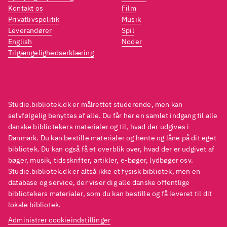
kæderygende, kolerisk, grov og
kæder
Kontakt os
Film
sarkastisk personlighed. Men
sarka
Privatlivspolitik
Musik
også en fortælling om en belæst
også 
Leverandører
Spil
English
Noder
og iderig statsmand med
og id
Tilgængelighedserklæring
ekstraordinære talegaver, vid,
ekstra
humor og en stor kærlighed til
humor 
sin kone og sit land
.
sin ko
Churchill spiller en
Church
Studie.bibliotek.dk er målrettet studerende, men kan
fremtrædende rolle i tv-serien
fremt
selvfølgelig benyttes af alle. Du får her en samlet indgang til alle
danske bibliotekers materialer og til, hvad der udgives i
The crown (Sæson 1). Dunkirk
The c
Danmark. Du kan bestille materialer og hente og låne på dit eget
og Their finest hour beskriver
og The
bibliotek. Du kan også få et overblik over, hvad der er udgivet af
på hver deres måde de
på hv
bøger, musik, tidsskrifter, artikler, e-bøger, lydbøger osv.
Studie.bibliotek.dk er altså ikke et fysisk bibliotek, men en
frygtelige døgn, hvor engelske
frygt
database og service, der viser dig alle danske offentlige
tropper var fanget på stranden i
troppe
bibliotekers materialer, som du kan bestille og få leveret til dit
Dunkerque
The crown, sæson
Dunk
lokale bibliotek.
1
Dunkirk
Their finest
1
Dunk
Administrer cookieindstillinger