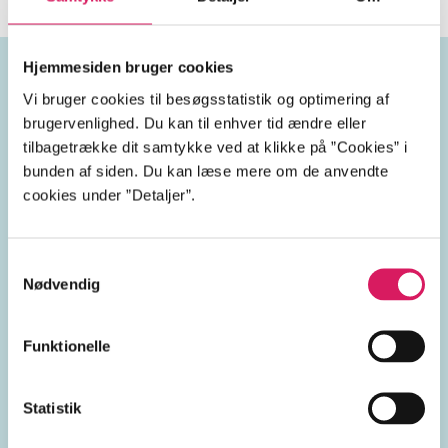
Hjemmesiden bruger cookies
Vi bruger cookies til besøgsstatistik og optimering af
Emneord
brugervenlighed. Du kan til enhver tid ændre eller
tilbagetrække dit samtykke ved at klikke på ”Cookies” i
humor
kvinder
bunden af siden. Du kan læse mere om de anvendte
cookies under ”Detaljer”.
Frankrig
1600-tallet
Samtykkevalg
Nødvendig
Lignende emneord
Funktionelle
kvindeliv
ligestilling
satire
kvinderollen
mæn
Statistik