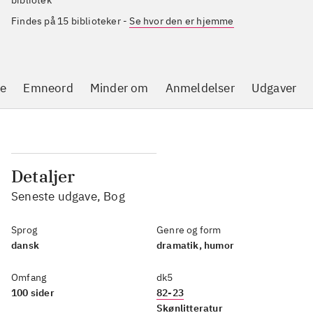
Findes på 15 biblioteker
-
Se hvor den er hjemme
se
Emneord
Minder om
Anmeldelser
Udgaver
Detaljer
Seneste udgave, Bog
Sprog
Genre og form
dansk
dramatik, humor
Omfang
dk5
100 sider
82-23
Skønlitteratur