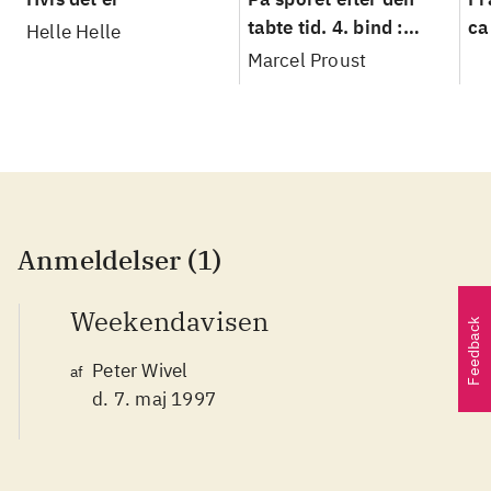
tabte tid. 4. bind :
ca
Helle Helle
Sodoma og Gomorrha
Marcel Proust
Anmeldelser (1)
Weekendavisen
Feedback
Peter Wivel
af
d. 7. maj 1997