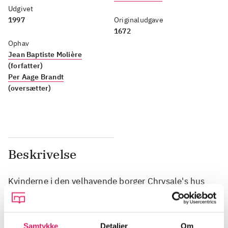
Udgivet
1997
Originaludgave
1672
Ophav
Jean Baptiste Molière
(forfatter)
Per Aage Brandt
(oversætter)
Beskrivelse
Kvinderne i den velhavende borger Chrysale's hus
betragter sig selv som lærde, men viser sig desværre
at mangle dømmekraft, da en falsk bejler dukker op.
Samtykke
Detaljer
Om