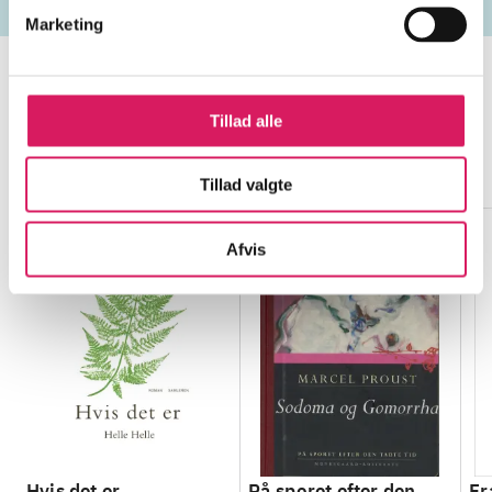
Marketing
Tillad alle
Minder om
Tillad valgte
Afvis
Hvis det er
På sporet efter den
Fr