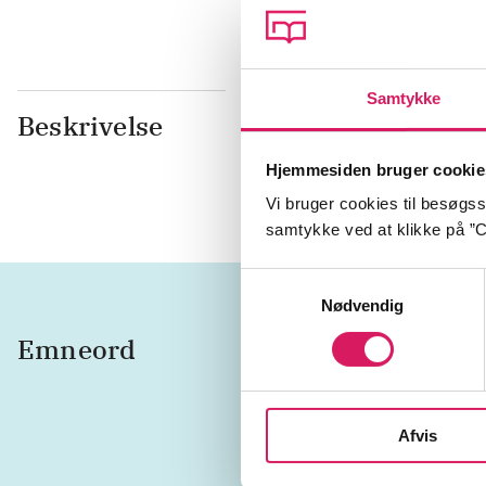
Samtykke
Beskrivelse
En doven vag
eneste probl
Hjemmesiden bruger cookie
udskrevet, m
Vi bruger cookies til besøgsst
samtykke ved at klikke på ”C
Samtykkevalg
Nødvendig
Emneord
dovens
Danmar
Afvis