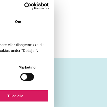
Om
 nyder. Det
iver han
t!
dre eller tilbagetrække dit
okies under ”Detaljer”.
Marketing
Tillad alle