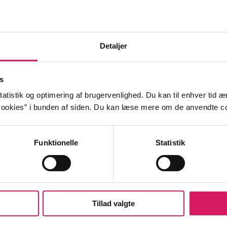
Detaljer
abond bliver ved en fejl indlagt på sygehuset, hvilket han
em er, at han ikke fejler noget. Til sin store fortrydelse bl
s
en den dovne har en plan: Han skal tilbage til himmerige
atistik og optimering af brugervenlighed. Du kan til enhver tid æn
ookies” i bunden af siden. Du kan læse mere om de anvendte co
Funktionelle
Statistik
kab
vagabonder
hospitaler
k
1910'erne
Tillad valgte