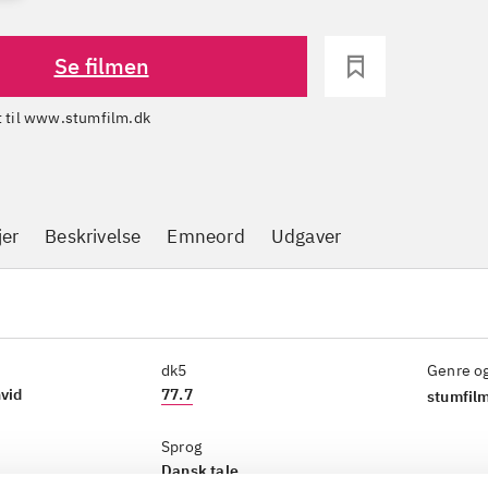
Se filmen
dt til www.stumfilm.dk
jer
Beskrivelse
Emneord
Udgaver
dk5
Genre o
hvid
77.7
stumfilm
Sprog
Dansk tale