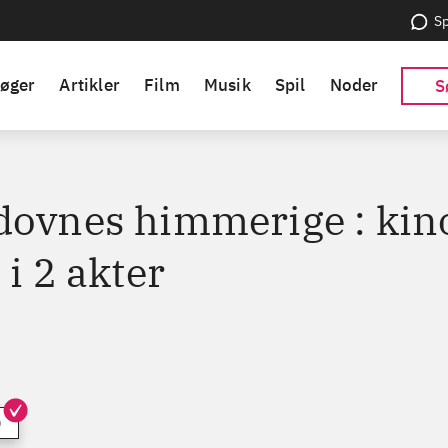
Sp
øger
Artikler
Film
Musik
Spil
Noder
S
dovnes himmerige : kin
 i 2 akter
)