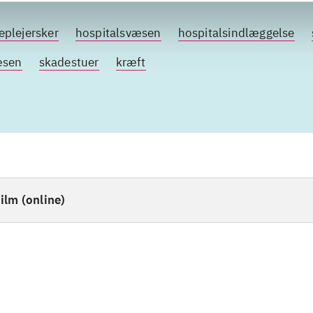
eplejersker
hospitalsvæsen
hospitalsindlæggelse
æsen
skadestuer
kræft
ilm (online)