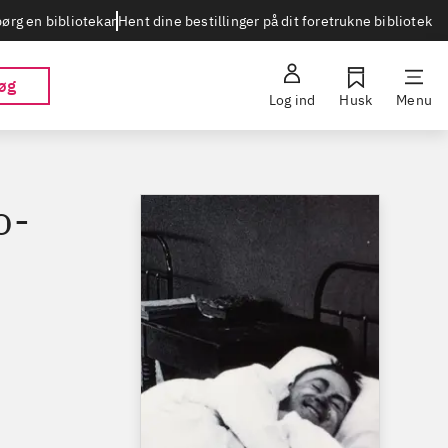
Hent dine bestillinger på dit foretrukne bibliotek
ørg en bibliotekar
øg
Log ind
Husk
Menu
o-