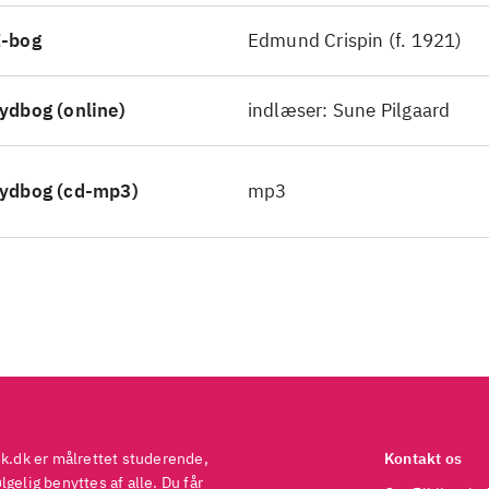
 det passer sig for en med hans Oxford baggrund. H
E-bog
Edmund Crispin (f. 1921)
 at lege lidt med formen (flere steder henvender han
 læseren, andre steder henviser bogen til sig selv).
ydbog (online)
indlæser: Sune Pilgaard
viklet og personerne interessante mere end troværdi
et charmerende, men også lidt fremmedartet og e
modisch
.
ydbog (cd-mp3)
mp3
en deler lokalitet og type med
Peter Wimsey i Oxfo
ild) men har yderligere nogle dryp af Wodehouse i 
 anskaffes mere forsigtigt end ovennævnte, da Cris
vejen er kendt af et dansk publikum
.
ek.dk er målrettet studerende,
Kontakt os
gelig benyttes af alle. Du får