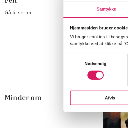
Fen
Samtykke
Gå til serien
Hjemmesiden bruger cookie
Vi bruger cookies til besøgsst
BEGYND MED DE
Del 1 -
Den f
samtykke ved at klikke på ”C
legetøjsbuti
Samtykkevalg
Edmund Crisp
Nødvendig
Minder om
Afvis