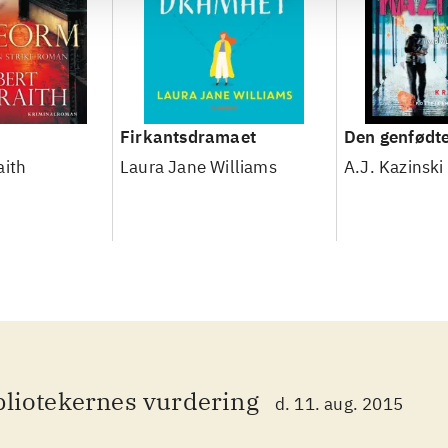
Firkantsdramaet
Den genfødt
aith
Laura Jane Williams
A.J. Kazinski
bliotekernes vurdering
d. 11. aug. 2015