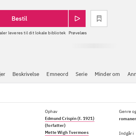
Bestil
aler leveres til dit lokale bibliotek
Prøvelæs
jer
Beskrivelse
Emneord
Serie
Minder om
Anm
Ophav
Genre o
Edmund Crispin (f. 1921)
romaner
(forfatter)
Mette Wigh Tvermoes
Indgår i