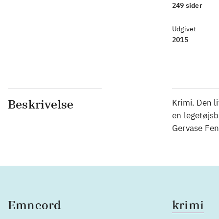
249 sider
Udgivet
2015
Beskrivelse
Krimi. Den l
en legetøjsb
Gervase Fen 
Emneord
krimi