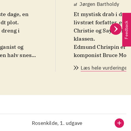
Jørgen Bartholdy
af
ste dage, en
Et mystisk drab i den 
dt plot.
livstræt forfatter, en 
Feedback
 dreng i
Christie og Sayers fan
klassen
.
Edmund Chrispin er et pseudonym for den engelske organist og
en halv snes
komponist Bruce Mont
or Gervase Fen
detektivromaner med 
Læs hele vurderingen
 og den første
som hovedperson og de
r at finde et
oversat til dansk, er d
r det klassiske
lig i en lejetøjsbutik 
om læseren
engelske hvor handlin
på den
selv kan gætte med på
ke
klassebevidste måde, 
populærromaner i imp
Rosenkilde, 1. udgave
referencer
Crispin skriver letlø