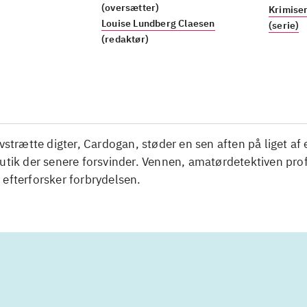
(oversætter)
Krimise
Louise Lundberg Claesen
(serie)
(redaktør)
ivstrætte digter, Cardogan, støder en sen aften på liget af 
utik der senere forsvinder. Vennen, amatørdetektiven pro
efterforsker forbrydelsen.