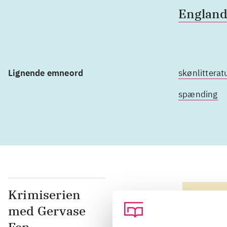
Englan
Lignende emneord
skønlitterat
spænding
Krimiserien
med Gervase