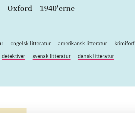
d
Oxford
1940'erne
ur
engelsk litteratur
amerikansk litteratur
krimifor
detektiver
svensk litteratur
dansk litteratur