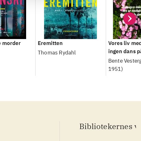
e morder
Eremitten
Vores liv med
ingen dans p
Thomas Rydahl
det er muligt
Bente Vesterg
liv, hvis vi s
1951)
aktiv indsats
Bibliotekernes v