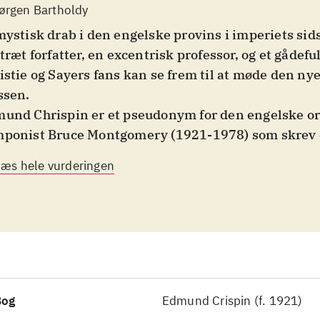
ørgen Bartholdy
mystisk drab i den engelske provins i imperiets sid
stræt forfatter, en excentrisk professor, og et gådeful
istie og Sayers fans kan se frem til at møde den nye
ssen
.
spin er et pseudonym for den engelske organist og
ponist Bruce Montgomery (1921-1978) som skrev 
ektivromaner med den excentriske Oxford profess
Læs hele vurderingen
 hovedperson og detektiv. I denne, som er fra 1946
rsat til dansk, er det en yngre ven til Fen der opleve
 i en lejetøjsbutik der sidenhen forsvinder. Plottet e
elske hvor handlingen leverer input til en gåde, s
v kan gætte med på, og tonen er sorgløs og munter 
ssebevidste måde, som kun har eksisteret i engels
ulærromaner i imperiets storhedstid
.
Bog
Edmund Crispin (f. 1921)
spin skriver letløbende og populært med litterære 