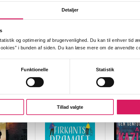
Detaljer
s
atistik og optimering af brugervenlighed. Du kan til enhver tid æn
NNE
orsvundne
ookies” i bunden af siden. Du kan læse mere om de anvendte co
k
in (f. 1921)
Funktionelle
Statistik
Tillad valgte