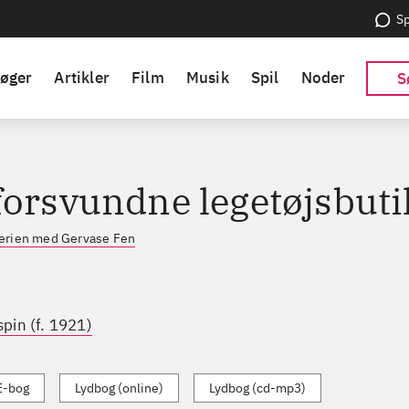
Sp
øger
Artikler
Film
Musik
Spil
Noder
S
forsvundne legetøjsbuti
erien med Gervase Fen
pin (f. 1921)
E-bog
Lydbog (online)
Lydbog (cd-mp3)