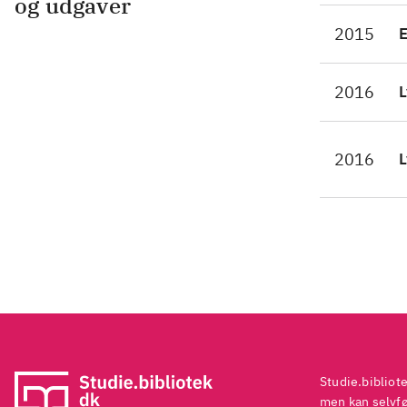
og udgaver
som
2015
sig
til
2016
L
ind
meg
alt
2016
L
Bog
Ran
Bør
for
Studie.bibliot
men kan selvføl