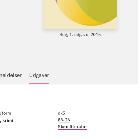
Bog, 1. udgave, 2015
eldelser
Udgaver
g form
dk5
83-26
, krimi
Skønlitteratur