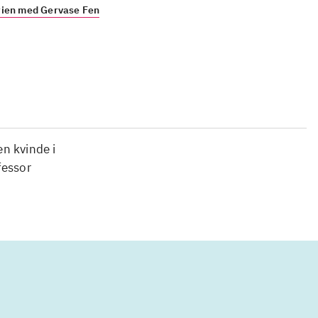
rien med Gervase Fen
en kvinde i
fessor