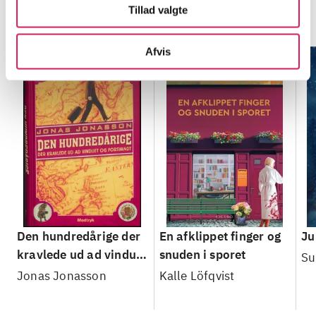
Minder om
Tillad valgte
Afvis
Den hundredårige der
En afklippet finger og
Ju
kravlede ud ad vinduet
snuden i sporet
Su
og forsvandt
Jonas Jonasson
Kalle Löfqvist