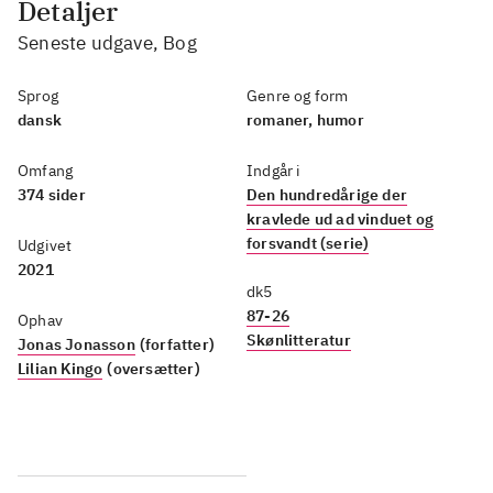
Detaljer
Seneste udgave, Bog
Sprog
Genre og form
dansk
romaner, humor
Omfang
Indgår i
374 sider
Den hundredårige der
kravlede ud ad vinduet og
forsvandt (serie)
Udgivet
2021
dk5
87-26
Ophav
Skønlitteratur
Jonas Jonasson
(forfatter)
Lilian Kingo
(oversætter)