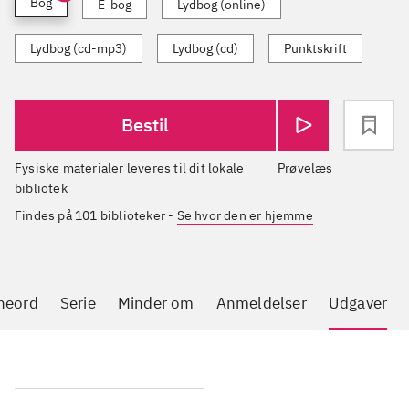
Bog
E-bog
Lydbog (online)
Lydbog (cd-mp3)
Lydbog (cd)
Punktskrift
Bestil
Fysiske materialer leveres til dit lokale
Prøvelæs
bibliotek
Findes på 101 biblioteker
-
Se hvor den er hjemme
neord
Serie
Minder om
Anmeldelser
Udgaver