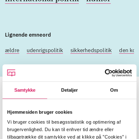
Lignende emneord
ældre
udenrigspolitik
sikkerhedspolitik
den kold
Samtykke
Detaljer
Om
Den hundredårige der kravlede ud
Hjemmesiden bruger cookies
ad vinduet og forsvandt
Vi bruger cookies til besøgsstatistik og optimering af
brugervenlighed. Du kan til enhver tid ændre eller
Gå til serien
tilbagetrække dit samtykke ved at klikke på ”Cookies” i