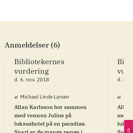
Anmeldelser (6)
Bibliotekernes
Bibl
vurdering
vurd
d. 6. nov. 2018
d. 6. 
Michael Linde Larsen
Mic
af
af
Allan Karlsson bor sammen
Allan
med vennen Julius på
med v
luksushotel på en paradisø.
luksu
Snart er de mange penge i
Snart