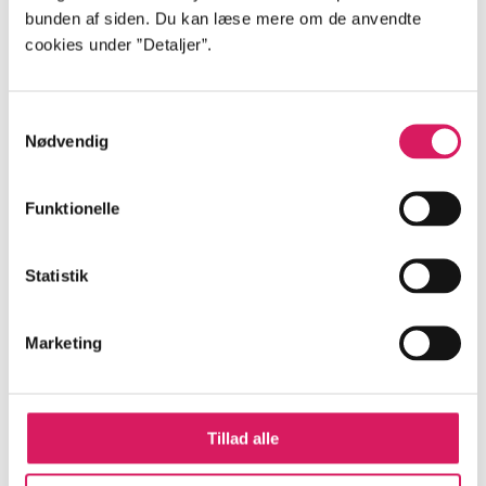
bunden af siden. Du kan læse mere om de anvendte
cookies under ”Detaljer”.
Samtykkevalg
Nødvendig
Funktionelle
BEGYND MED DENNE
Del 1 -
Den
Statistik
hundredårige der
Del 2 -
Den hundred og
kravlede ud ad vinduet
Jonas Jonasson
et-årige der tænkte at
Marketing
og forsvandt
han tænkte for meget
Jonas Jonasson
Tillad alle