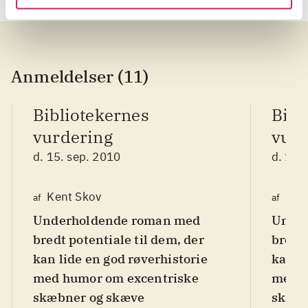
Anmeldelser (11)
Bibliotekernes
Bibl
vurdering
vurd
d. 15. sep. 2010
d. 15.
Kent Skov
Ken
af
af
Underholdende roman med
Under
bredt potentiale til dem, der
bredt 
kan lide en god røverhistorie
kan li
med humor om excentriske
med h
skæbner og skæve
skæbn