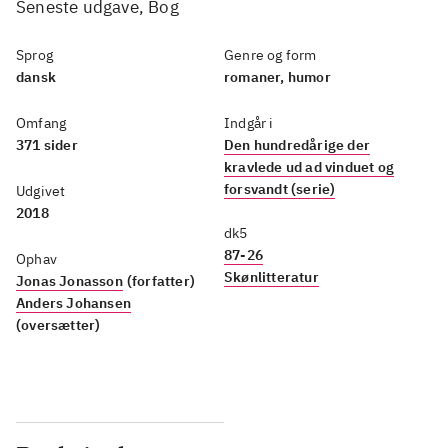
Seneste udgave, Bog
Sprog
Genre og form
dansk
romaner, humor
Omfang
Indgår i
371 sider
Den hundredårige der
kravlede ud ad vinduet og
forsvandt (serie)
Udgivet
2018
dk5
87-26
Ophav
Skønlitteratur
Jonas Jonasson
(forfatter)
Anders Johansen
(oversætter)