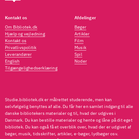
barokke personer og
barok
begivenheder på sin (ud)flugt i
begive
Kontakt os
Afdelinger
den svenske provins
.
den s
Om Bibliotek.dk
Bøger
Hjælp og vejledning
Artikler
Kontakt os
Film
Privatlivspolitik
Musik
Leverandører
Spil
English
Noder
Tilgængelighedserklæring
Studie.bibliotek.dk er målrettet studerende, men kan
selvfølgelig benyttes af alle. Du får her en samlet indgang til alle
danske bibliotekers materialer og til, hvad der udgives i
Danmark. Du kan bestille materialer og hente og låne på dit eget
bibliotek. Du kan også få et overblik over, hvad der er udgivet af
bøger, musik, tidsskrifter, artikler, e-bøger, lydbøger osv.