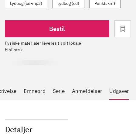
Lydbog (cd-mp3)
Lydbog (cd)
Punktskrift
Bestil
Fysiske materialer leveres til dit lokale
bibliotek
rivelse
Emneord
Serie
Anmeldelser
Udgaver
Detaljer