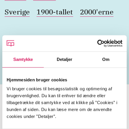
Sverige
1900-tallet
2000'erne
Lignende emneord
ældre
jødeforfølgelse
parforhold
flygtninge
b
Samtykke
Detaljer
Om
Hjemmesiden bruger cookies
Vi bruger cookies til besøgsstatistik og optimering af
brugervenlighed. Du kan til enhver tid ændre eller
tilbagetrække dit samtykke ved at klikke på ”Cookies” i
bunden af siden. Du kan læse mere om de anvendte
Den hundredårige der kravlede ud
cookies under ”Detaljer”.
ad vinduet og forsvandt