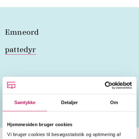
Emneord
pattedyr
Lignende emneord
vilde dyr
dyreliv
dyr
skove
truede dyr
fugle
Samtykke
Detaljer
Om
Hjemmesiden bruger cookies
Vi bruger cookies til besøgsstatistik og optimering af