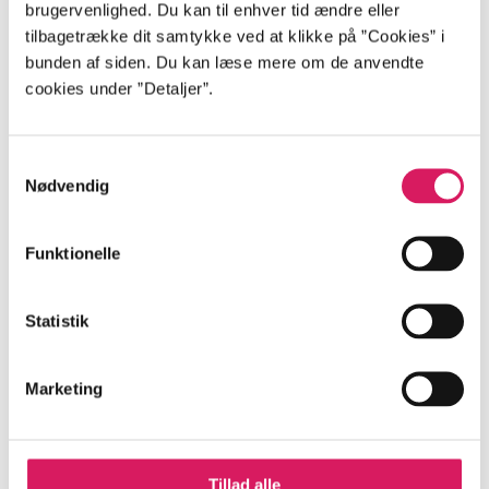
brugervenlighed. Du kan til enhver tid ændre eller
tilbagetrække dit samtykke ved at klikke på ”Cookies” i
Artikler
bunden af siden. Du kan læse mere om de anvendte
cookies under ”Detaljer”.
Alle registrerede artikler fordelt på udgivelser
...
Samtykkevalg
Nødvendig
...
Funktionelle
...
Statistik
...
Marketing
...
Tillad alle