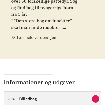
over 50 forskellige pattedyr. Søg
og find bog til nysgerrige børn
fra 5 år
.
I "Den store bog om insekter"
skal man finde insekter i
skoven, ved kysten, i
Læs hele vurderingen
marsklandet, i byen, på landet
og i bjergene. I "Den store bog
om pattedyr" skal man finde
dyr i skoven, ved kysten, i
sumpen, i byen, på landet og på
bondegården. Begge bøger
starter med et to-siders opslag
Informationer og udgaver
med sjove fakta om henholdsvis
insekter og pattedyr. Der er
Billedbog
2026
også små "Vidste du?"-bokse på