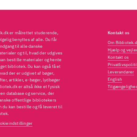
ek.dk er målrettet studerende,
Kontakt os
gelig benyttes af alle. Du får
Om Bibliotek.
ndgang til alle danske
Hjælp og vejle
terialer og til, hvad der udgives
Kontakt os
kan bestille materialer og hente
Privatlivspoliti
eget bibliotek. Du kan også få et
Leverandører
hvad der er udgivet af bøger,
English
fter, artikler, e-bøger, lydbøger
liotek.dk er altså ikke et fysisk
Tilgængelighe
 en database og service, der
danske offentlige bibliotekers
 du kan bestille og få leveret til
otek.
okieindstillinger