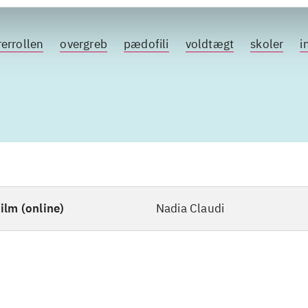
errollen
overgreb
pædofili
voldtægt
skoler
i
ilm (online)
Nadia Claudi