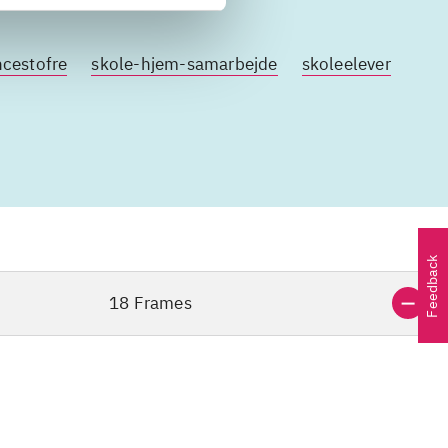
ncestofre
skole-hjem-samarbejde
skoleelever
Feedback
18 Frames