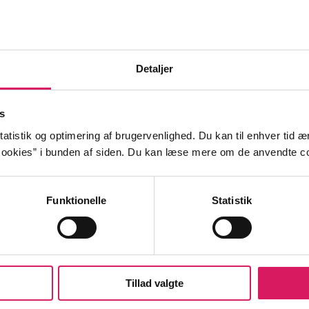
Detaljer
ren Lisa er anklaget for et seksuelt overgreb på sin seks
a. Hun kommer fra en dysfunktionel familie, men har fun
s
 erstatning i Lisa og hendes kone Sofie. Pludselig anklag
atistik og optimering af brugervenlighed. Du kan til enhver tid æn
r at have forgrebet sig på hende, men hvem fortæller den
ookies” i bunden af siden. Du kan læse mere om de anvendte co
Funktionelle
Statistik
le overgreb
elever
lærere
Tillad valgte