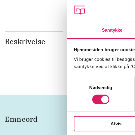
Samtykke
Beskrivelse
Gymnasielære
elev Rebecc
Hjemmesiden bruger cookie
for moderlig
Vi bruger cookies til besøgsst
sin lærer fo
samtykke ved at klikke på ”C
historie?
Samtykkevalg
Nødvendig
Emneord
seksuel
Afvis