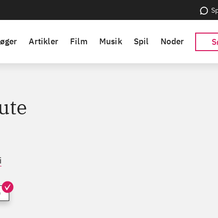
Sp
øger
Artikler
Film
Musik
Spil
Noder
S
ute
i
)