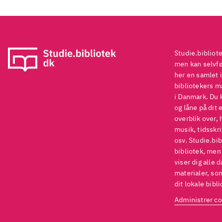
Studie.bibliot
men kan selvføl
her en samlet i
bibliotekers ma
i Danmark. Du 
og låne på dit 
overblik over, 
musik, tidsskri
osv. Studie.bib
bibliotek, men
viser dig alle 
materialer, som
dit lokale bibli
Administrer co