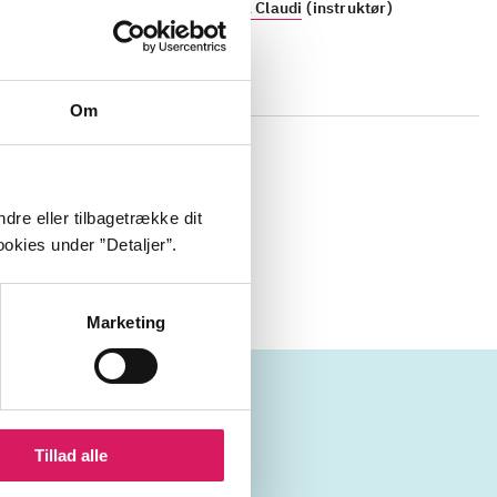
Nadia Claudi
(instruktør)
Om
tenårige
det en form
er Rebecca
dre eller tilbagetrække dit
 sande
okies under ”Detaljer”.
Marketing
Tillad alle