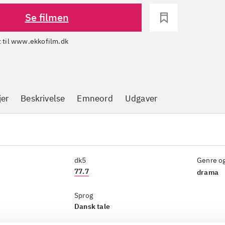
Se filmen
dt til www.ekkofilm.dk
jer
Beskrivelse
Emneord
Udgaver
dk5
Genre o
77.7
drama
Sprog
Dansk tale