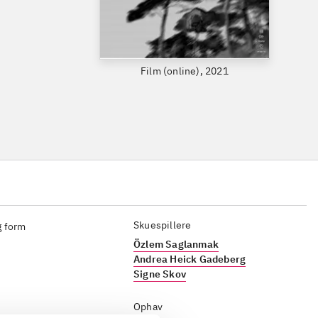
Film (online), 2021
Skuespillere
g form
Özlem Saglanmak
Andrea Heick Gadeberg
Signe Skov
Ophav