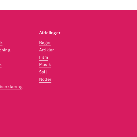
Afdelinger
dk
Bøger
dning
Artikler
Film
k
Musik
Spil
Noder
dserklæring