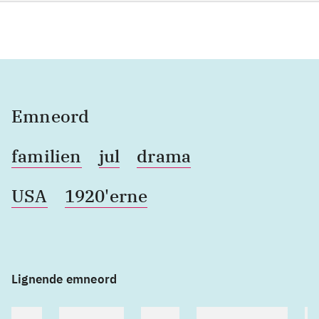
Emneord
familien
jul
drama
USA
1920'erne
Lignende emneord
heste
børnebøger
ridning
hestesygdomme
vo