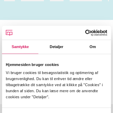
Tidsskrift
Samtykke
Detaljer
Om
Artiklen er en del af
Hjemmesiden bruger cookies
lorem ipsum dolor sit amet ...
Tidsskrift
Vi bruger cookies til besøgsstatistik og optimering af
brugervenlighed. Du kan til enhver tid ændre eller
Artiklerne i
handler ofte om
tilbagetrække dit samtykke ved at klikke på ”Cookies” i
bunden af siden. Du kan læse mere om de anvendte
cookies under ”Detaljer”.