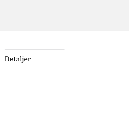
Detaljer
...
...
...
...
...
...
...
...
...
...