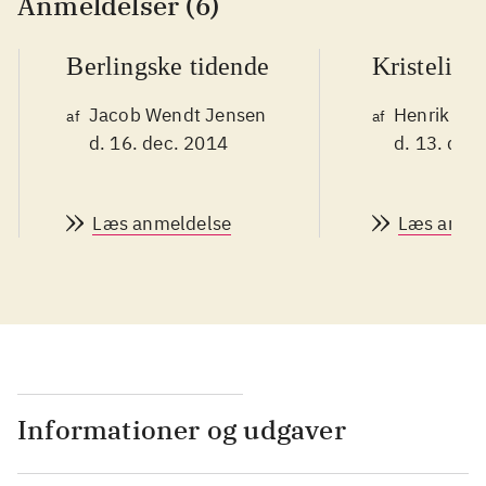
Anmeldelser (6)
Berlingske tidende
Kristeligt
Jacob Wendt Jensen
Henrik Wiv
af
af
d. 16. dec. 2014
d. 13. dec
Læs anmeldelse
Læs anme
Informationer og udgaver