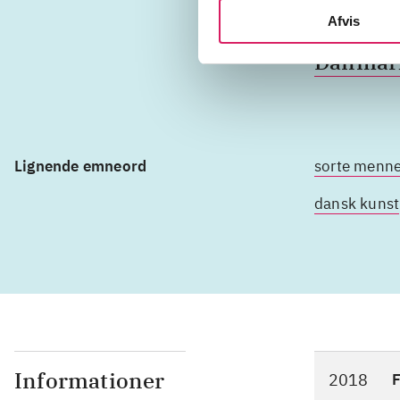
historie
Afvis
Danmar
Lignende emneord
sorte menn
dansk kunst
Informationer
2018
F