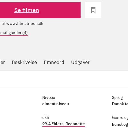
Se filmen
dt til www.filmstriben.dk
gsmuligheder (4)
jer
Beskrivelse
Emneord
Udgaver
Niveau
Sprog
alment niveau
Dansk t
dk5
Genre o
99.4 Ehlers, Jeannette
kunst og