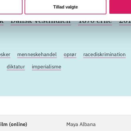
undertrykkelse
I am Queen Mary
Tillad valgte
k
Dansk Vestindien
1870'erne
201
esker
menneskehandel
oprør
racediskrimination
diktatur
imperialisme
ilm (online)
Maya Albana