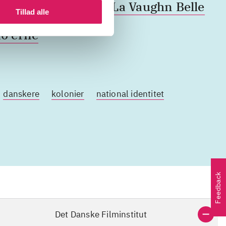
Jeannette Ehlers
La Vaughn Belle
Tillad alle
0'erne
danskere
kolonier
national identitet
Feedback
Det Danske Filminstitut