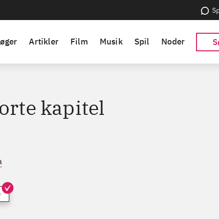
Sp
øger
Artikler
Film
Musik
Spil
Noder
S
orte kapitel
a
)