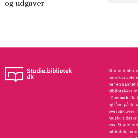
og udgaver
Studie.bibliot
men kan selvføl
her en samlet i
bibliotekers ma
i Danmark. Du 
og låne på dit 
overblik over, 
musik, tidsskri
osv. Studie.bib
bibliotek, men