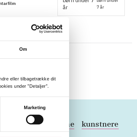
børn under
tarfilm
7 år
Om
sen med at
 statue af
e bag
dre eller tilbagetrække dit
okies under ”Detaljer”.
Marketing
gjorte
kolonialisme
kunstnere