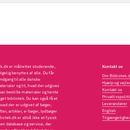
ek.dk er målrettet studerende,
Kontakt os
gelig benyttes af alle. Du får
Om Bibliotek.
ndgang til alle danske
Hjælp og vejle
terialer og til, hvad der udgives
Kontakt os
kan bestille materialer og hente
Privatlivspoliti
eget bibliotek. Du kan også få et
Leverandører
hvad der er udgivet af bøger,
English
fter, artikler, e-bøger, lydbøger
liotek.dk er altså ikke et fysisk
Tilgængelighe
 en database og service, der