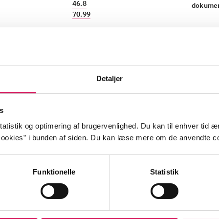
46.8
dokumen
70.99
Detaljer
ilm om kunstneren Jeannette Ehlers (f. 1973) og proces
esmærket "I am Queen Mary" i København. En kæmpestor
ige oprørsleder Queen Mary, som var en af hovedkræftern
s
rste arbejderoprør.
atistik og optimering af brugervenlighed. Du kan til enhver tid æn
ookies” i bunden af siden. Du kan læse mere om de anvendte co
Funktionelle
Statistik
ed
racisme
etnicitet
slaveri
slave