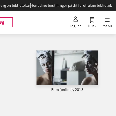
Hent dine bestillinger på dit foretrukne bibliotek
ørg en bibliotekar
øg
Log ind
Husk
Menu
Film (online), 2018