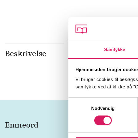
Samtykke
Beskrivelse
Dokumentarf
opføre mind
den kvindel
Hjemmesiden bruger cookie
Danmarks fø
Vi bruger cookies til besøgsst
samtykke ved at klikke på ”C
Samtykkevalg
Nødvendig
Emneord
danskh