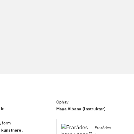
Ophav
ale
Maya Albana
(instruktør)
g form
Frarådes
 kunstnere,