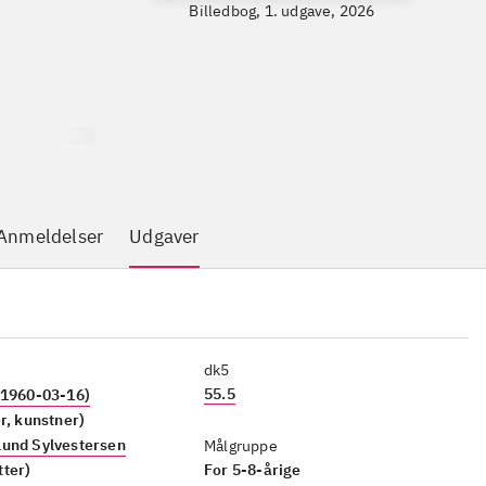
Billedbog, 1. udgave, 2026
Anmeldelser
Udgaver
dk5
55.5
 1960-03-16)
er, kunstner)
Lund Sylvestersen
Målgruppe
tter)
For 5-8-årige