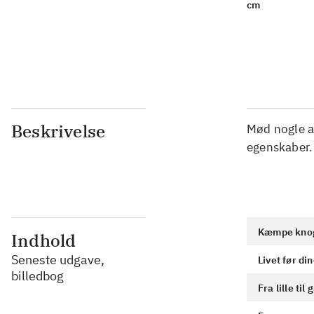
cm
Beskrivelse
Mød nogle af
egenskaber. 
Kæmpe kno
Indhold
Seneste udgave,
Livet før d
billedbog
Fra lille til