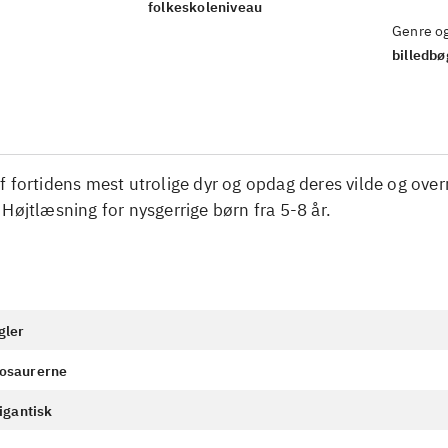
folkeskoleniveau
Genre o
billedbø
 fortidens mest utrolige dyr og opdag deres vilde og ove
Højtlæsning for nysgerrige børn fra 5-8 år.
gler
inosaurerne
 gigantisk