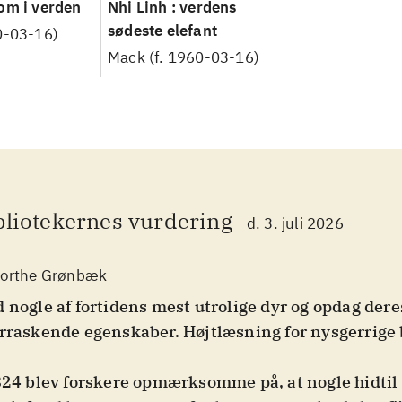
om i verden
Nhi Linh : verdens
sødeste elefant
0-03-16)
Mack (f. 1960-03-16)
bliotekernes vurdering
d. 3. juli 2026
orthe Grønbæk
 nogle af fortidens mest utrolige dyr og opdag dere
rraskende egenskaber. Højtlæsning for nysgerrige 
824 blev forskere opmærksomme på, at nogle hidtil