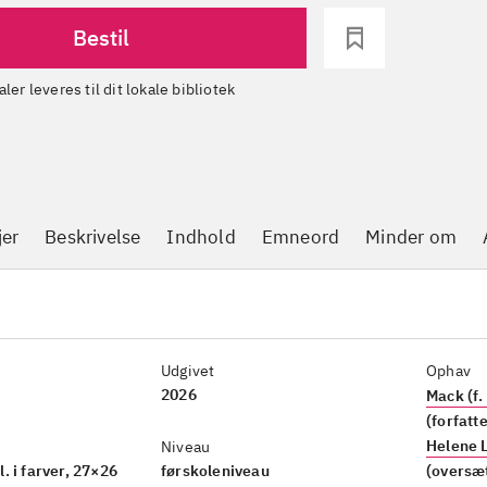
Bestil
aler leveres til dit lokale bibliotek
jer
Beskrivelse
Indhold
Emneord
Minder om
Udgivet
Ophav
2026
Mack (f.
(forfatt
Helene 
Niveau
ll. i farver, 27×26
førskoleniveau
(oversæ