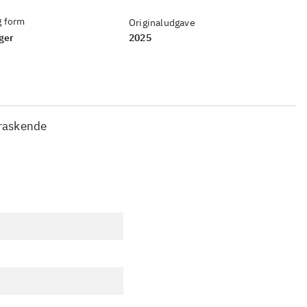
g form
Originaludgave
ger
2025
rraskende