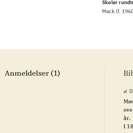
Skoler rundt
Mack (f. 196
Anmeldelser (1)
Bi
D
af
Mød
ove
år
.
I 1