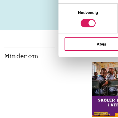
palæontolo
Samtykkevalg
Nødvendig
Afvis
Minder om