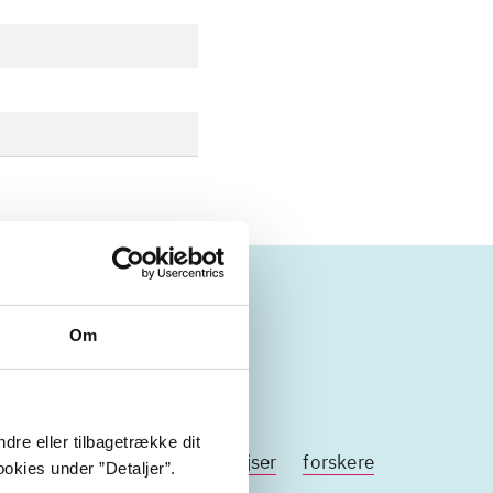
d
Om
dre eller tilbagetrække dit
istoriske mennesker
tidsrejser
forskere
okies under ”Detaljer”.