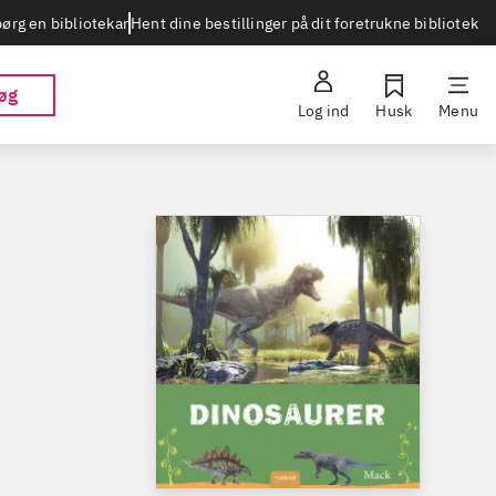
Hent dine bestillinger på dit foretrukne bibliotek
ørg en bibliotekar
øg
Log ind
Husk
Menu