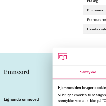
Fra æg
Dinosaurer
Pterosaure
Havets kryb
Emneord
dinosau
Samtykke
Hjemmesiden bruger cookie
Vi bruger cookies til besøgsst
Lignende emneord
øgler
Ayl
samtykke ved at klikke på ”C