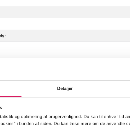
r
dyr
rer
forhistoriske dyr
forhistorisk ti
Detaljer
s
atistik og optimering af brugervenlighed. Du kan til enhver tid æn
a (Jordens børn)
uddøde dyr
istider
fossiler
forh
ookies” i bunden af siden. Du kan læse mere om de anvendte co