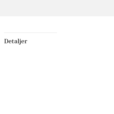
Detaljer
...
...
...
...
...
...
...
...
...
...
...
...