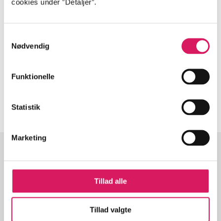
cookies under ”Detaljer”.
Tidsskrift
Artiklen er en del af
Samtykkevalg
Nødvendig
lorem ipsum dolor sit amet ...
Tidsskrift
Funktionelle
Artiklerne i
handler ofte om
Statistik
Marketing
Artikler med samme emner
Tillad alle
Fra
Tillad valgte