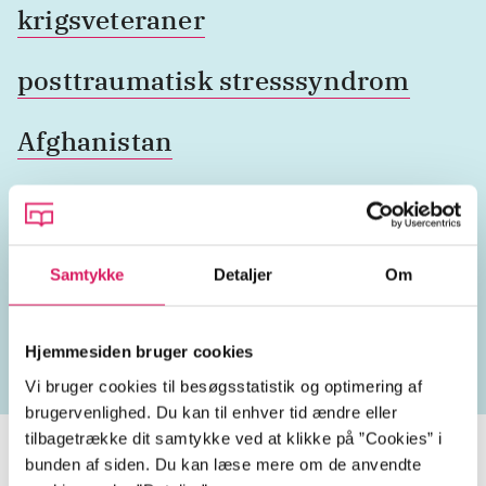
krigsveteraner
posttraumatisk stresssyndrom
Afghanistan
Lignende emneord
Samtykke
Detaljer
Om
heste
børnebøger
ridning
hestesygdomme
vo
Hjemmesiden bruger cookies
Vi bruger cookies til besøgsstatistik og optimering af
brugervenlighed. Du kan til enhver tid ændre eller
tilbagetrække dit samtykke ved at klikke på ”Cookies” i
bunden af siden. Du kan læse mere om de anvendte