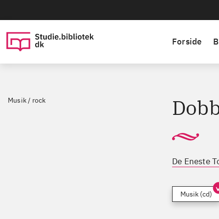
Forside
B
Dobb
Musik / rock
De Eneste T
Musik (cd)