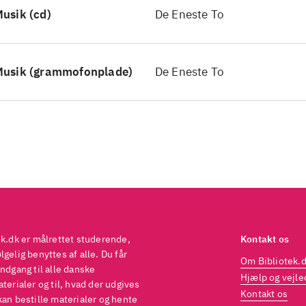
usik (cd)
De Eneste To
Musik (grammofonplade)
De Eneste To
ek.dk er målrettet studerende,
Kontakt os
gelig benyttes af alle. Du får
Om Bibliotek.
ndgang til alle danske
Hjælp og vejle
terialer og til, hvad der udgives
Kontakt os
kan bestille materialer og hente