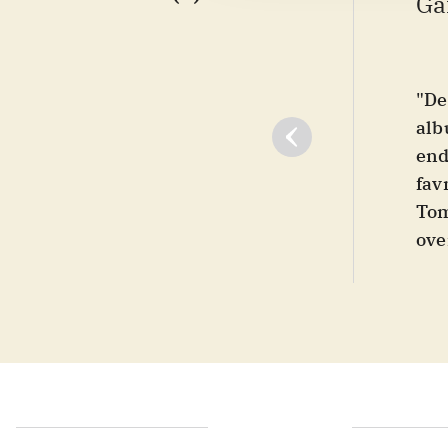
Ga
"De
alb
end
fav
Tom
ove
Dob
er s