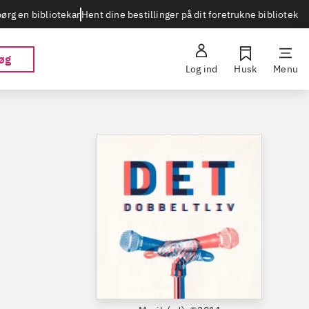
Hent dine bestillinger på dit foretrukne bibliotek
ørg en bibliotekar
øg
Log ind
Husk
Menu