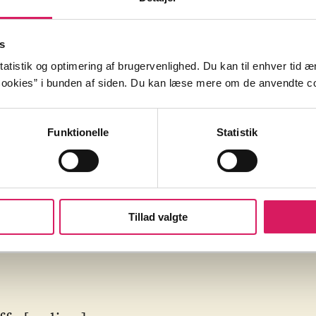
en (Epilog)
s
atistik og optimering af brugervenlighed. Du kan til enhver tid æn
ookies” i bunden af siden. Du kan læse mere om de anvendte co
Danmark
2010'erne
Funktionelle
Statistik
Tillad valgte