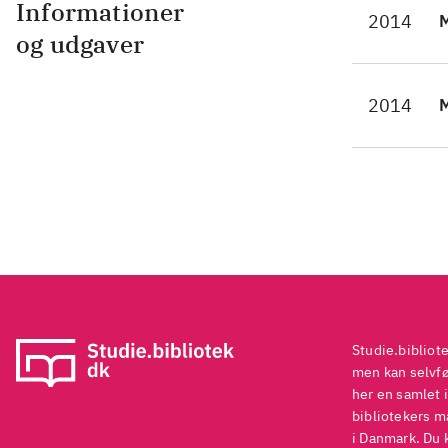
Informationer
2014
M
og udgaver
2014
Studie.bibliot
men kan selvføl
her en samlet i
bibliotekers ma
i Danmark. Du 