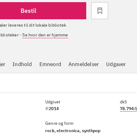
Bestil
aler leveres til dit lokale bibliotek
iblioteker
-
Se hvor den er hjemme
jer
Indhold
Emneord
Anmeldelser
Udgaver
Udgivet
dk5
℗2014
78.794:
Genre og form
rock, electronica, synthpop