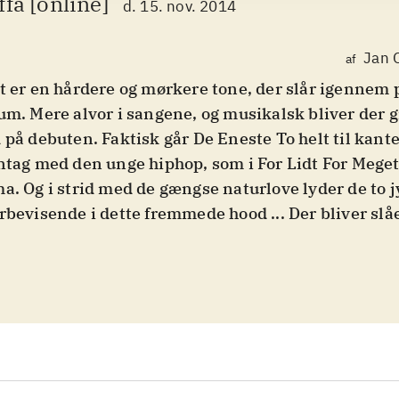
ffa [online]
d. 15. nov. 2014
Jan 
af
t er en hårdere og mørkere tone, der slår igennem 
um. Mere alvor i sangene, og musikalsk bliver der 
 på debuten. Faktisk går De Eneste To helt til kante
ntag med den unge hiphop, som i For Lidt For Meg
a. Og i strid med de gængse naturlove lyder de to 
rbevisende i dette fremmede hood ... Der bliver sl
beltliv, hvor Lisså Forvirret Som Før er tæt på en 
gu alvor, det her".