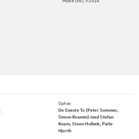
Musik (cd), ℗2014
Ophav
5
De Eneste To (Peter Sommer,
Simon Kvamm) med Stefan
Kvam, Steen Holbek, Palle
Hjorth