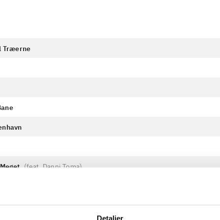
il Træerne
Bane
benhavn
r Meget
(
feat. Danni Toma
)
rret Som Før
Detaljer