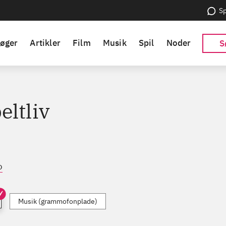
Sp
øger
Artikler
Film
Musik
Spil
Noder
S
eltliv
o
Musik (grammofonplade)