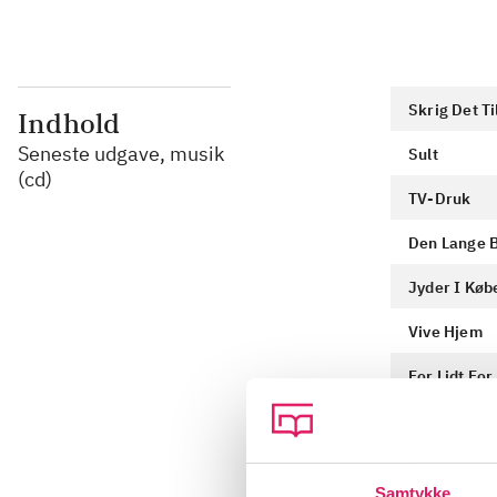
Skrig Det T
Indhold
Seneste udgave, musik
Sult
(cd)
TV-Druk
Den Lange 
Jyder I Kø
Vive Hjem
For Lidt Fo
Trafik
Lisså Forvi
Samtykke