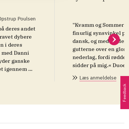
Opstrup Poulsen
"Kvamm og Sommer ha
på deres andet
finurlig synsvinkel p
gravet dybere
dansk, og med "Jyder 
n i deres
gutterne over en glori
et med Danni
nederlag, fordi rødder
jyder ganske
sidder på mig.« Duoen
ået igennem på
refræn ud af Brender
knockout. Det
Læs anmeldelse
erstattes af forbigåen
Feedback
Den er for meget Spørg
album-afrunderen "Fyr
og børnekor, uden at 
fungerer dobbeltlivet 
det nye udspil er kna